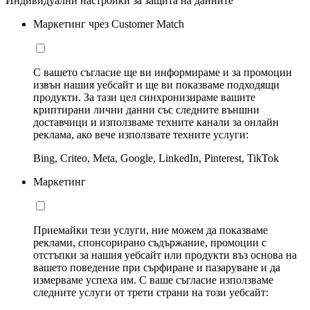
Индивидуални настройки за защита на данните
Маркетинг чрез Customer Match
С вашето съгласие ще ви информираме и за промоции
извън нашия уебсайт и ще ви показваме подходящи
продукти. За тази цел синхронизираме вашите
криптирани лични данни със следните външни
доставчици и използваме техните канали за онлайн
реклама, ако вече използвате техните услуги:
Bing, Criteo, Meta, Google, LinkedIn, Pinterest, TikTok
Маркетинг
Приемайки тези услуги, ние можем да показваме
реклами, спонсорирано съдържание, промоции с
отстъпки за нашия уебсайт или продукти въз основа на
вашето поведение при сърфиране и пазаруване и да
измерваме успеха им. С ваше съгласие използваме
следните услуги от трети страни на този уебсайт: