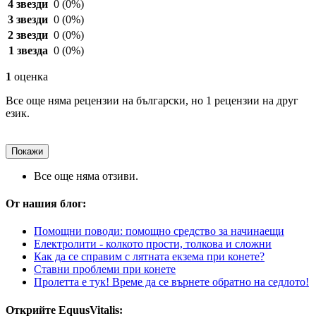
4 звезди
0
(0%)
3 звезди
0
(0%)
2 звезди
0
(0%)
1 звезда
0
(0%)
1
оценка
Все още няма рецензии на български, но 1 рецензии на друг
език.
Покажи
Все още няма отзиви.
От нашия блог:
Помощни поводи: помощно средство за начинаещи
Електролити - колкото прости, толкова и сложни
Как да се справим с лятната екзема при конете?
Ставни проблеми при конете
Пролетта е тук! Време да се върнете обратно на седлото!
Открийте EquusVitalis: