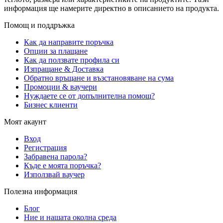
информация ще намерите директно в описанието на продукта.
Помощ и поддръжка
Как да направите поръчка
Опции за плащане
Как да ползвате профила си
Изпращане & Доставка
Обратно връщане и възстановяване на сума
Промоции & ваучери
Нуждаете се от допълнителна помощ?
Бизнес клиенти
Моят акаунт
Вход
Регистрация
Забравена парола?
Къде е моята поръчка?
Използвай ваучер
Полезна информация
Блог
Ние и нашата околна среда