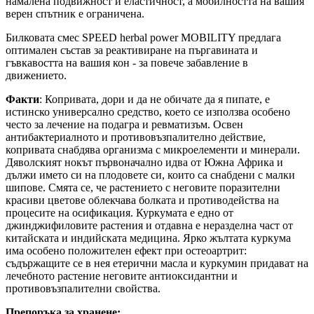
намалена подвижност и еластичност, а мобилността на вашия
верен спътник е ограничена.
Билковата смес SPEED herbal power MOBILITY предлага
оптимален състав за реактивиране на пъргавината и
гъвкавостта на вашия кон - за повече забавление в
движението.
Факти
: Копривата, дори и да не обичате да я пипате, е
истинско универсално средство, което се използва особено
често за лечение на подагра и ревматизъм. Освен
антибактериалното и противовъзпалително действие,
копривата снабдява организма с микроелементи и минерали.
Дяволският нокът първоначално идва от Южна Африка и
дължи името си на плодовете си, които са снабдени с малки
шипове. Смята се, че растението с неговите поразителни
красиви цветове облекчава болката и противодейства на
процесите на осификация. Куркумата е едно от
джинджифиловите растения и отдавна е неразделна част от
китайската и индийската медицина. Ярко жълтата куркума
има особено положителен ефект при остеоартрит:
съдържащите се в нея етерични масла и куркумин придават на
лечебното растение неговите антиоксидантни и
противовъзпалителни свойства.
Препоръка за хранене: