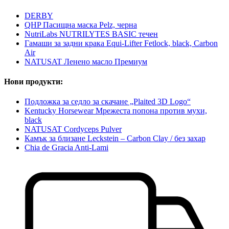
DERBY
QHP Пасищна маска Pelz, черна
NutriLabs NUTRILYTES BASIC течен
Гамаши за задни крака Equi-Lifter Fetlock, black, Carbon
Air
NATUSAT Ленено масло Премиум
Нови продукти:
Подложка за седло за скачане „Plaited 3D Logo“
Kentucky Horsewear Мрежеста попона против мухи,
black
NATUSAT Cordyceps Pulver
Камък за близане Leckstein – Carbon Clay / без захар
Chia de Gracia Anti-Lami