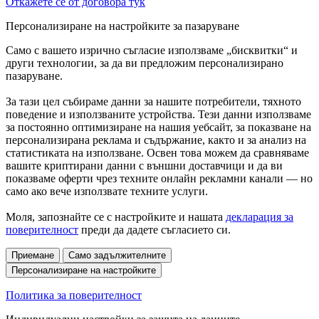
Откажете се от договора тук
Персонализиране на настройките за пазаруване
Само с вашето изрично съгласие използваме „бисквитки“ и
други технологии, за да ви предложим персонализирано
пазаруване.
За тази цел събираме данни за нашите потребители, тяхното
поведение и използваните устройства. Тези данни използваме
за постоянно оптимизиране на нашия уебсайт, за показване на
персонализирана реклама и съдържание, както и за анализ на
статистиката на използване. Освен това можем да сравняваме
вашите криптирани данни с външни доставчици и да ви
показваме оферти чрез техните онлайн рекламни канали — но
само ако вече използвате техните услуги.
Моля, запознайте се с настройките и нашата
декларация за
поверителност
преди да дадете съгласието си.
Приемане
Само задължителните
Персонализиране на настройките
Политика за поверителност