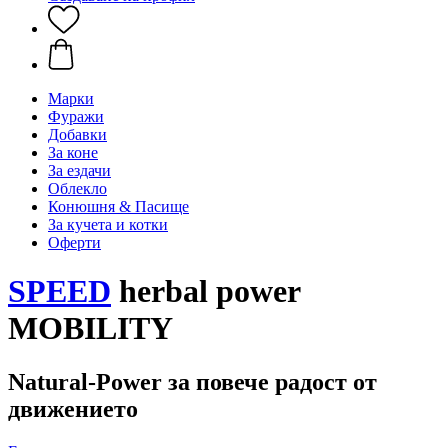
Марки
Фуражи
Добавки
За коне
За ездачи
Облекло
Конюшня & Пасище
За кучета и котки
Оферти
SPEED
herbal power
MOBILITY
Natural-Power за повече радост от
движението