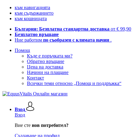
към навигацията
към съдържанието
към кошницата
България: Безплатна стандартна доставка
от € 99,90
Безплатно връщане
Ние работим
по съобразен с климата начин
.
Помощ
Къде е поръчката ми?
Обратно връщане
Цена на доставка
Начини на плащане
Контакт
Всички теми относно „Помощ и поддръжка“
Вход
Вход
Вие сте
нов потребител?
Създаване на профил