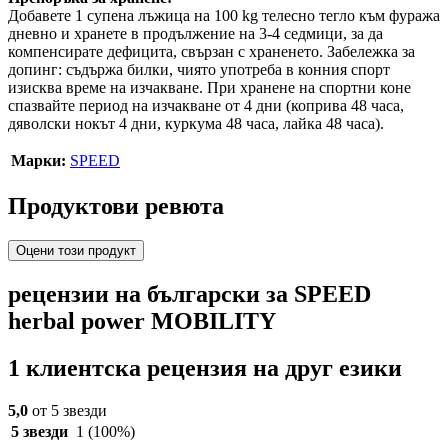
Добавете 1 супена лъжица на 100 kg телесно тегло към фуража
дневно и хранете в продължение на 3-4 седмици, за да
компенсирате дефицита, свързан с храненето. Забележка за
допинг: съдържа билки, чиято употреба в конния спорт
изисква време на изчакване. При хранене на спортни коне
спазвайте период на изчакване от 4 дни (коприва 48 часа,
дяволски нокът 4 дни, куркума 48 часа, лайка 48 часа).
Марки:
SPEED
Продуктови ревюта
Оцени този продукт
рецензии на български за SPEED
herbal power MOBILITY
1 клиентска рецензия на друг езики
5,0
от 5 звезди
5 звезди
1
(100%)