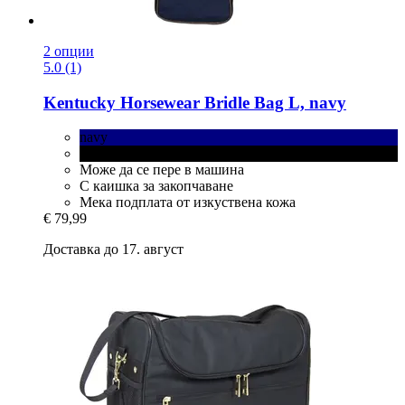
2 опции
5.0 (1)
Kentucky Horsewear
Bridle Bag L, navy
navy
черно
Може да се пере в машина
С каишка за закопчаване
Мека подплата от изкуствена кожа
€ 79,99
Доставка до 17. август