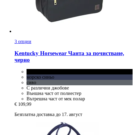
3 опции
Kentucky Horsewear
Чанта за почистване,
черно
черно
морско синьо
сиво
С различни джобове
Външна част от полиестер
Вътрешна част от мек полар
€ 109,99
Безплатна доставка до 17. август