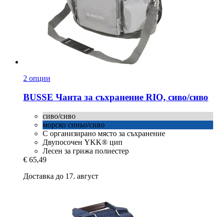
2 опции
BUSSE
Чанта за съхранение RIO, сиво/сиво
сиво/сиво
морско синьо/сиво
С организирано място за съхранение
Двупосочен YKK® цип
Лесен за грижа полиестер
€ 65,49
Доставка до 17. август