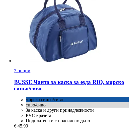
2 опции
BUSSE
Чанта за каска за езда RIO, морско
синьо/сиво
морско синьо/сиво
сиво/сиво
За каска и други принадлежности
PVC крачета
Подплатена и с подсилено дъно
€ 45,99