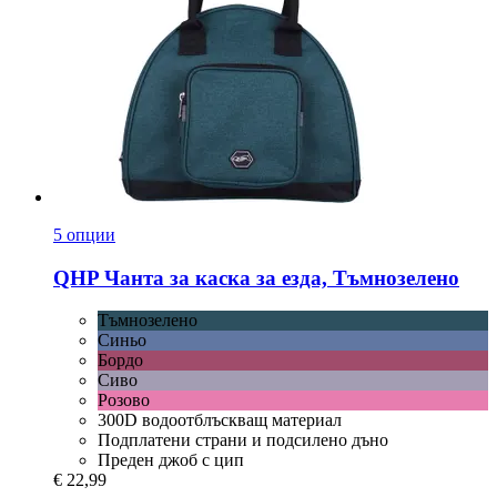
5 опции
QHP
Чанта за каска за езда, Тъмнозелено
Тъмнозелено
Синьо
Бордо
Сиво
Розово
300D водоотблъскващ материал
Подплатени страни и подсилено дъно
Преден джоб с цип
€ 22,99