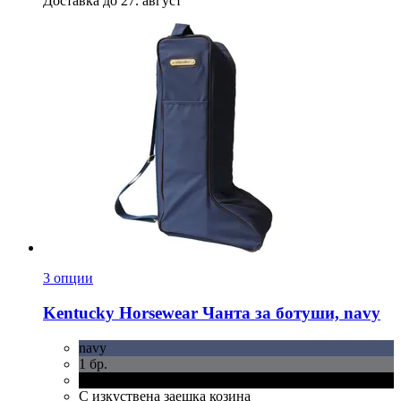
Доставка до 27. август
3 опции
Kentucky Horsewear
Чанта за ботуши, navy
navy
1 бр.
черен
С изкуствена заешка козина