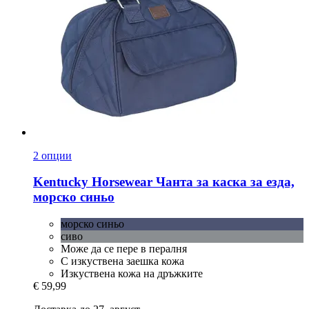
2 опции
Kentucky Horsewear
Чанта за каска за езда,
морско синьо
морско синьо
сиво
Може да се пере в пералня
С изкуствена заешка кожа
Изкуствена кожа на дръжките
€ 59,99