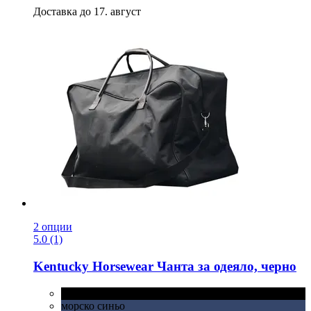
Доставка до 17. август
2 опции
5.0 (1)
Kentucky Horsewear
Чанта за одеяло, черно
черно
морско синьо