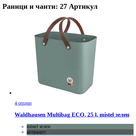
Раници и чанти: 27 Артикул
4 опции
Waldhausen
Multibag ECO, 25 l, mistel зелен
mistel зелен
антрацит