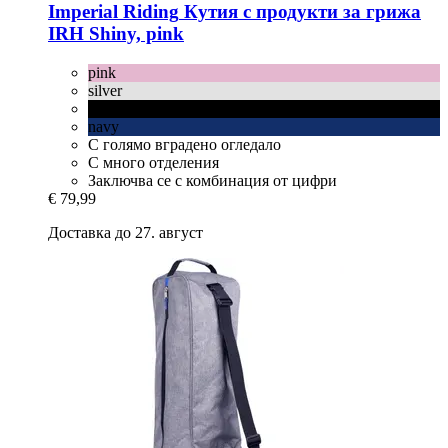
Imperial Riding
Кутия с продукти за грижа
IRH Shiny, pink
pink
silver
черно
navy
С голямо вградено огледало
С много отделения
Заключва се с комбинация от цифри
€ 79,99
Доставка до 27. август