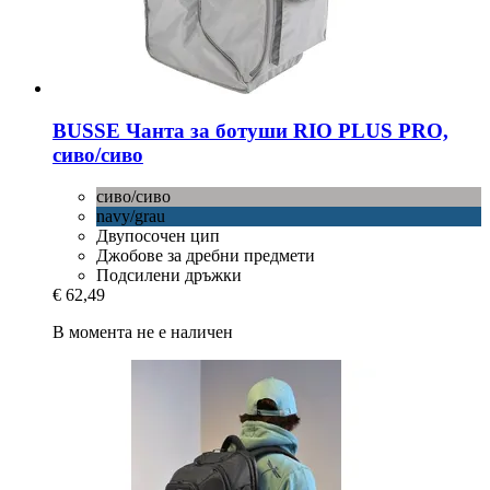
BUSSE
Чанта за ботуши RIO PLUS PRO,
сиво/сиво
сиво/сиво
navy/grau
Двупосочен цип
Джобове за дребни предмети
Подсилени дръжки
€ 62,49
В момента не е наличен