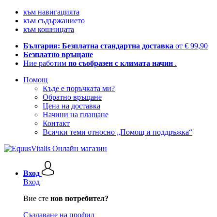
към навигацията
към съдържанието
към кошницата
България: Безплатна стандартна доставка
от € 99,90
Безплатно връщане
Ние работим
по съобразен с климата начин
.
Помощ
Къде е поръчката ми?
Обратно връщане
Цена на доставка
Начини на плащане
Контакт
Всички теми относно „Помощ и поддръжка“
Вход
Вход
Вие сте
нов потребител?
Създаване на профил