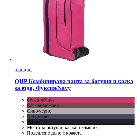
5 опции
QHP
Комбинирана чанта за ботуши и каска
за езда, Фуксия/Navy
Фуксия/Navy
Кафяво/бежово
Сиво/черно
Navy/сиво
Черно
Място за ботуши, каска и камшик
Подсилено дъно с крачета