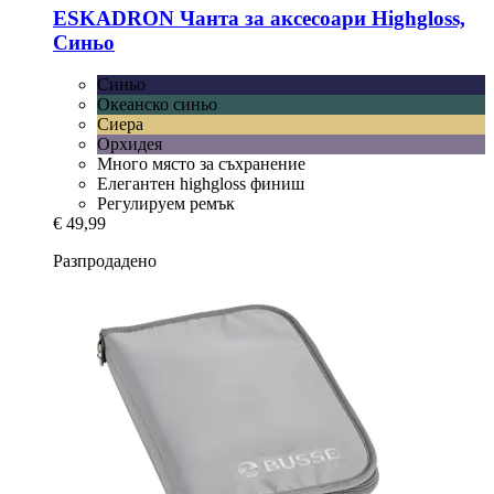
ESKADRON
Чанта за аксесоари Highgloss,
Синьо
Синьо
Океанско синьо
Сиера
Орхидея
Много място за съхранение
Елегантен highgloss финиш
Регулируем ремък
€ 49,99
Разпродадено