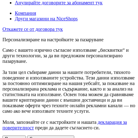
Анулирайте договорите за абонамент тук
Компания
Други магазини на NiceShops
Откажете се от договора тук
Персонализиране на настройките за пазаруване
Само с вашето изрично съгласие използваме „бисквитки“ и
други технологии, за да ви предложим персонализирано
пазаруване.
За тази цел събираме данни за нашите потребители, тяхното
поведение и използваните устройства. Тези данни използваме
за постоянно оптимизиране на нашия уебсайт, за показване на
персонализирана реклама и съдържание, както и за анализ на
статистиката на използване. Освен това можем да сравняваме
вашите криптирани данни с външни доставчици и да ви
показваме оферти чрез техните онлайн рекламни канали — но
само ако вече използвате техните услуги.
Моля, запознайте се с настройките и нашата
декларация за
поверителност
преди да дадете съгласието си.