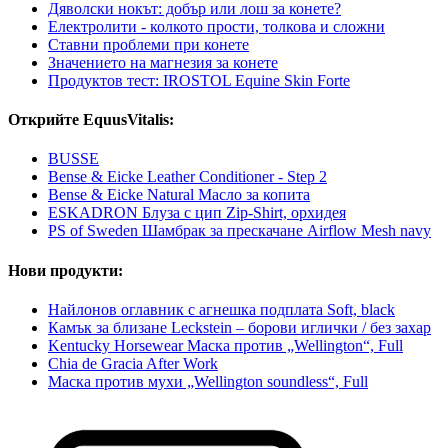
Дяволски нокът: добър или лош за конете?
Електролити - колкото прости, толкова и сложни
Ставни проблеми при конете
Значението на магнезия за конете
Продуктов тест: IROSTOL Equine Skin Forte
Открийте EquusVitalis:
BUSSE
Bense & Eicke Leather Conditioner - Step 2
Bense & Eicke Natural Масло за копита
ESKADRON Блуза с цип Zip-Shirt, орхидея
PS of Sweden Шамбрак за прескачане Airflow Mesh navy
Нови продукти:
Найлонов оглавник с агнешка подплата Soft, black
Камък за близане Leckstein – борови иглички / без захар
Kentucky Horsewear Маска против „Wellington“, Full
Chia de Gracia After Work
Маска против мухи „Wellington soundless“, Full