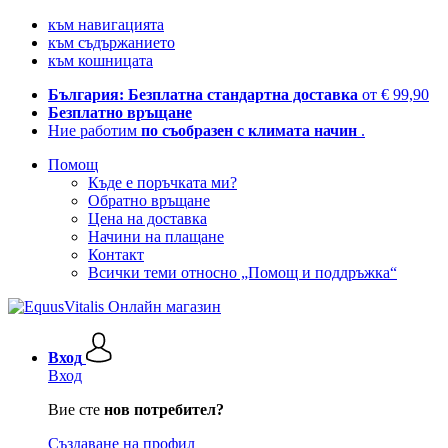
към навигацията
към съдържанието
към кошницата
България: Безплатна стандартна доставка
от € 99,90
Безплатно връщане
Ние работим
по съобразен с климата начин
.
Помощ
Къде е поръчката ми?
Обратно връщане
Цена на доставка
Начини на плащане
Контакт
Всички теми относно „Помощ и поддръжка“
Вход
Вход
Вие сте
нов потребител?
Създаване на профил