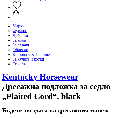
Марки
Фуражи
Добавки
За коне
За ездачи
Облекло
Конюшня & Пасище
За кучета и котки
Оферти
Kentucky Horsewear
Дресажна подложка за седло
„Plaited Cord“, black
Бъдете звездата на дресажния манеж