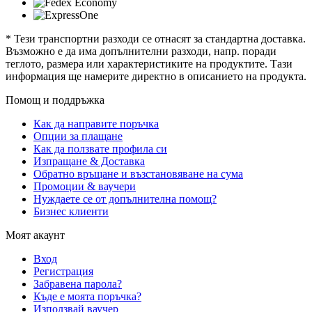
* Тези транспортни разходи се отнасят за стандартна доставка.
Възможно е да има допълнителни разходи, напр. поради
теглото, размера или характеристиките на продуктите. Тази
информация ще намерите директно в описанието на продукта.
Помощ и поддръжка
Как да направите поръчка
Опции за плащане
Как да ползвате профила си
Изпращане & Доставка
Обратно връщане и възстановяване на сума
Промоции & ваучери
Нуждаете се от допълнителна помощ?
Бизнес клиенти
Моят акаунт
Вход
Регистрация
Забравена парола?
Къде е моята поръчка?
Използвай ваучер