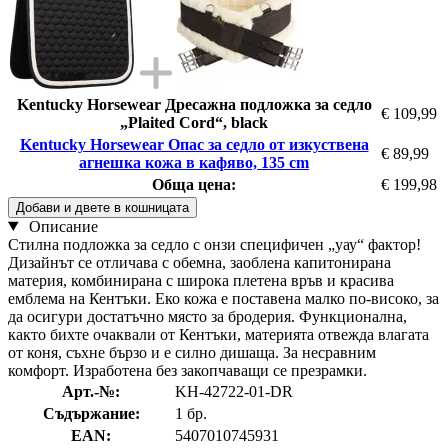
Kentucky Horsewear Дресажна подложка за седло
€ 109,99
„Plaited Cord“, black
Kentucky Horsewear Опас за седло от изкуствена
€ 89,99
агнешка кожа в кафяво, 135 cm
Обща цена:
€ 199,98
Добави и двете в кошницата
Описание
Стилна подложка за седло с онзи специфичен „уау“ фактор!
Дизайнът се отличава с обемна, заоблена капитонирана
материя, комбинирана с широка плетена връв и красива
емблема на Кентъки. Еко кожа е поставена малко по-високо, за
да осигури достатъчно място за бродерия. Функционална,
както бихте очаквали от Кентъки, материята отвежда влагата
от коня, съхне бързо и е силно дишаща. За несравним
комфорт. Изработена без закопчаващи се презрамки.
Арт.-№:
KH-42722-01-DR
Съдържание:
1 бр.
EAN:
5407010745931