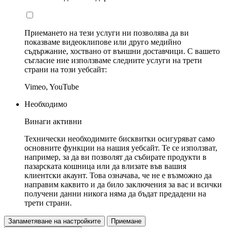
Приемането на тези услуги ни позволява да ви
показваме видеоклипове или друго медийно
съдържание, хоствано от външни доставчици. С вашето
съгласие ние използваме следните услуги на трети
страни на този уебсайт:
Vimeo, YouTube
Необходимо
Винаги активни
Технически необходимите бисквитки осигуряват само
основните функции на нашия уебсайт. Те се използват,
например, за да ви позволят да събирате продукти в
пазарската кошница или да влизате във вашия
клиентски акаунт. Това означава, че не е възможно да
направим каквито и да било заключения за вас и всички
получени данни никога няма да бъдат предадени на
трети страни.
Запаметяване на настройките
Приемане