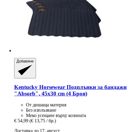
Добавяне
Kentucky Horsewear
Подплънки за бандажи
"Absorb", 45x30 cm (4 Броя)
От дишаща материя
Без изплъзване
Меко усещане върху козината
€ 54,99
(€ 13,75 / бр.)
Доставка до 17. август