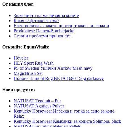
От нашия блог:
Значението на магнезия за конете
Какво е фетлок екзема?
Електролити - колкото прости, толкова и сложни
Produkttest: Damen-Bomberjacke
Ставни проблеми при конете
Открийте EquusVitalis:
Höveler
HEY Sport Rug Wash
PS of Sweden Ушички Airflow Mesh navy
MagicBrush Set
Попона Turnout Rug BETA 1680 150g darknavy
Нови продукти:
NATUSAT Tendinit – Pur
NATUSAT Agaricus Pulver
Kentucky Horsewear Играчка и топка за сено за коне
Relax
Kentucky Horsewear Камбанки за копита Solimbra, black
NATUSAT Spirulina platensis Pellets