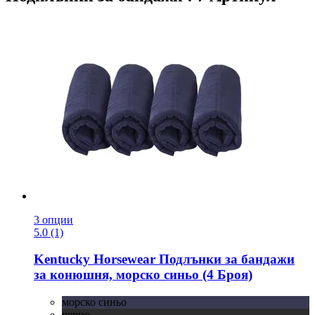
3 опции
5.0 (1)
Kentucky Horsewear
Подлънки за бандажи
за конюшня, морско синьо (4 Броя)
морско синьо
черно