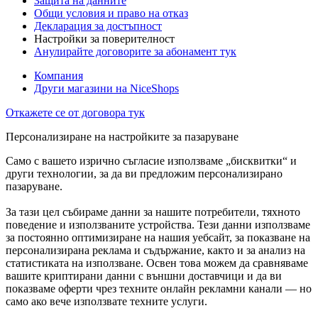
Защита на данните
Общи условия и право на отказ
Декларация за достъпност
Настройки за поверителност
Анулирайте договорите за абонамент тук
Компания
Други магазини на NiceShops
Откажете се от договора тук
Персонализиране на настройките за пазаруване
Само с вашето изрично съгласие използваме „бисквитки“ и
други технологии, за да ви предложим персонализирано
пазаруване.
За тази цел събираме данни за нашите потребители, тяхното
поведение и използваните устройства. Тези данни използваме
за постоянно оптимизиране на нашия уебсайт, за показване на
персонализирана реклама и съдържание, както и за анализ на
статистиката на използване. Освен това можем да сравняваме
вашите криптирани данни с външни доставчици и да ви
показваме оферти чрез техните онлайн рекламни канали — но
само ако вече използвате техните услуги.