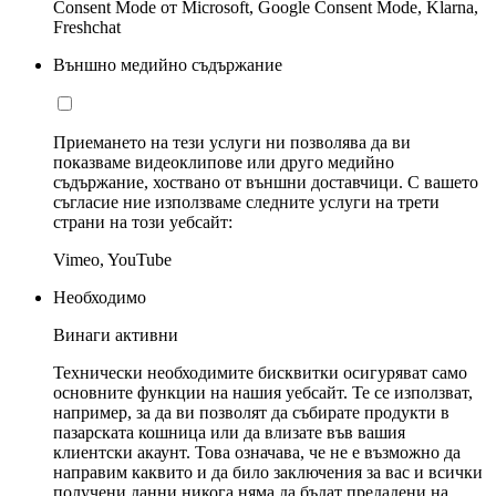
Consent Mode от Microsoft, Google Consent Mode, Klarna,
Freshchat
Външно медийно съдържание
Приемането на тези услуги ни позволява да ви
показваме видеоклипове или друго медийно
съдържание, хоствано от външни доставчици. С вашето
съгласие ние използваме следните услуги на трети
страни на този уебсайт:
Vimeo, YouTube
Необходимо
Винаги активни
Технически необходимите бисквитки осигуряват само
основните функции на нашия уебсайт. Те се използват,
например, за да ви позволят да събирате продукти в
пазарската кошница или да влизате във вашия
клиентски акаунт. Това означава, че не е възможно да
направим каквито и да било заключения за вас и всички
получени данни никога няма да бъдат предадени на