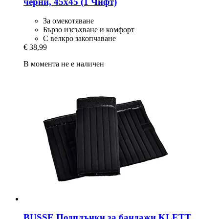
черни, 45x45 (1 Чифт)
За омекотяване
Бързо изсъхване и комфорт
С велкро закопчаване
€ 38,99
В момента не е наличен
BUSSE
Подплънки за бандажи KLETT