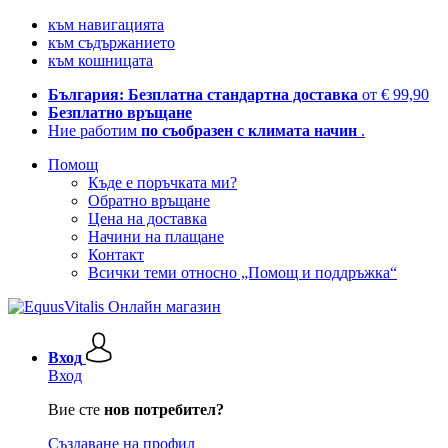
към навигацията
към съдържанието
към кошницата
България: Безплатна стандартна доставка
от € 99,90
Безплатно връщане
Ние работим
по съобразен с климата начин
.
Помощ
Къде е поръчката ми?
Обратно връщане
Цена на доставка
Начини на плащане
Контакт
Всички теми относно „Помощ и поддръжка“
Вход
Вход
Вие сте
нов потребител?
Създаване на профил