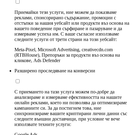
Приемайки тези услуги, ние можем да показваме
реклами, спонсорирано съдържание, промоции с
отстъпки за нашия уебсайт или продукти въз основа на
вашето поведение при сърфиране и пазаруване и да
измерваме успеха им. С ваше съгласие използваме
следните услуги от трети страни на този уебсайт:
Meta-Pixel, Microsoft Advertising, creativecdn.com
(RTBHouse), Препоръки за продукти въз основа на
кликове, Ads Defender
Разширено проследяване на конверсии
С приемането на тази услуга можем по-добре да
анализираме и измерваме ефективността на нашите
онлайн реклами, което ни позволява да оптимизираме
кампаниите си. За да постигнем това, ние
синхронизираме вашите криптирани лични данни със
следните външни доставчици, при условие че вече
използвате техните услуги:
Google Ads