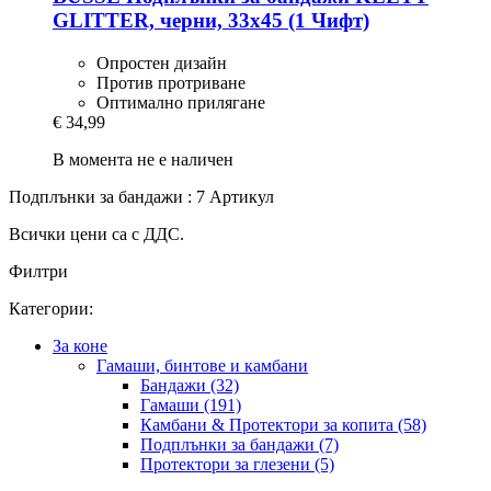
GLITTER, черни, 33x45 (1 Чифт)
Опростен дизайн
Против протриване
Оптимално прилягане
€ 34,99
В момента не е наличен
Подплънки за бандажи : 7 Артикул
Всички цени са с ДДС.
Филтри
Категории:
За коне
Гамаши, бинтове и камбани
Бандажи (32)
Гамаши (191)
Камбани & Протектори за копита (58)
Подплънки за бандажи (7)
Протектори за глезени (5)