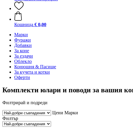
Кошница
€ 0,00
Марки
Фуражи
Добавки
За коне
За ездачи
Облекло
Конюшня & Пасище
За кучета и котки
Оферти
Комплекти юлари и поводи за вашия ко
Филтрирай и подреди
Цени
Марки
Филтър