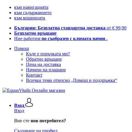
към навигацията
към съдържанието
към кошницата
България: Безплатна стандартна доставка
от € 99,90
Безплатно връщане
Ние работим
по съобразен с климата начин
.
Помощ
Къде е поръчката ми?
Обратно връщане
Цена на доставка
Начини на плащане
Контакт
Всички теми относно „Помощ и поддръжка“
Вход
Вход
Вие сте
нов потребител?
Създаване на профил