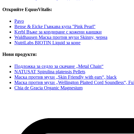
Открийте EquusVitalis:
Pavo
Bense & Eicke Гъвкава купа ''Pink Pearl''
Kerbl Въже за кордиране с кожени каишки
Waldhausen Маска против мухи Skinny, черна
NutriLabs BIOTIN Liquid за коне
Нови продукти:
Подложка за седло за скачане „Metal Chain“
NATUSAT Spirulina platensis Pellets
Маска против мухи „Skin Friendly with ears“, black
Маска против мухи „Wellington Plaited Cord Soundless“, Ful
Chia de Gracia Organic Magnesium