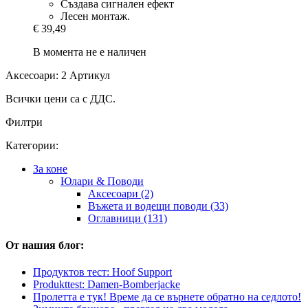
Създава сигнален ефект
Лесен монтаж.
€ 39,49
В момента не е наличен
Аксесоари: 2 Артикул
Всички цени са с ДДС.
Филтри
Категории:
За коне
Юлари & Поводи
Аксесоари (2)
Въжета и водещи поводи (33)
Оглавници (131)
От нашия блог:
Продуктов тест: Hoof Support
Produkttest: Damen-Bomberjacke
Пролетта е тук! Време да се върнете обратно на седлото!