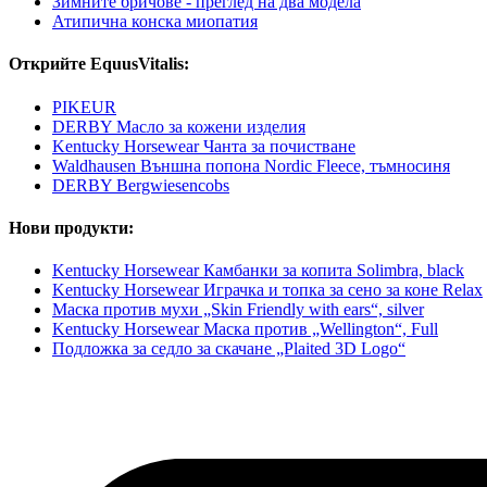
Зимните бричове - преглед на два модела
Атипична конска миопатия
Открийте EquusVitalis:
PIKEUR
DERBY Масло за кожени изделия
Kentucky Horsewear Чанта за почистване
Waldhausen Външна попона Nordic Fleece, тъмносиня
DERBY Bergwiesencobs
Нови продукти:
Kentucky Horsewear Камбанки за копита Solimbra, black
Kentucky Horsewear Играчка и топка за сено за коне Relax
Маска против мухи „Skin Friendly with ears“, silver
Kentucky Horsewear Маска против „Wellington“, Full
Подложка за седло за скачане „Plaited 3D Logo“