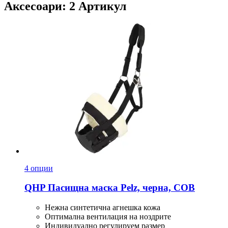
Аксесоари: 2 Артикул
4 опции
QHP
Пасищна маска Pelz, черна, COB
Нежна синтетична агнешка кожа
Оптимална вентилация на ноздрите
Индивидуално регулируем размер