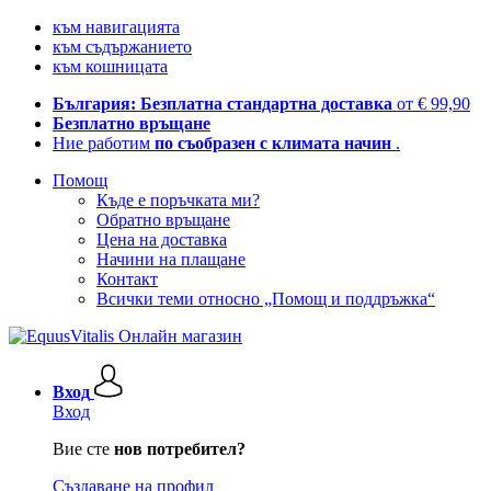
към навигацията
към съдържанието
към кошницата
България: Безплатна стандартна доставка
от € 99,90
Безплатно връщане
Ние работим
по съобразен с климата начин
.
Помощ
Къде е поръчката ми?
Обратно връщане
Цена на доставка
Начини на плащане
Контакт
Всички теми относно „Помощ и поддръжка“
Вход
Вход
Вие сте
нов потребител?
Създаване на профил