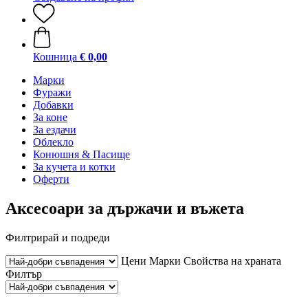
Кошница
€ 0,00
Марки
Фуражи
Добавки
За коне
За ездачи
Облекло
Конюшня & Пасище
За кучета и котки
Оферти
Аксесоари за държачи и въжета
Филтрирай и подреди
Цени
Марки
Свойства на храната
Филтър