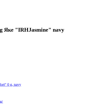
ng Яке "IRHJasmine" navy
rt“ 0 g, navy
ъг