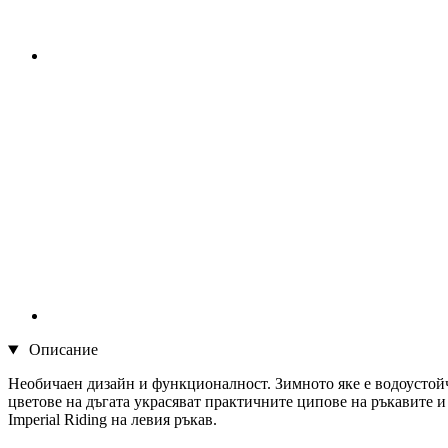
Описание
Необичаен дизайн и функционалност. Зимното яке е водоустой
цветове на дъгата украсяват практичните ципове на ръкавите и 
Imperial Riding на левия ръкав.