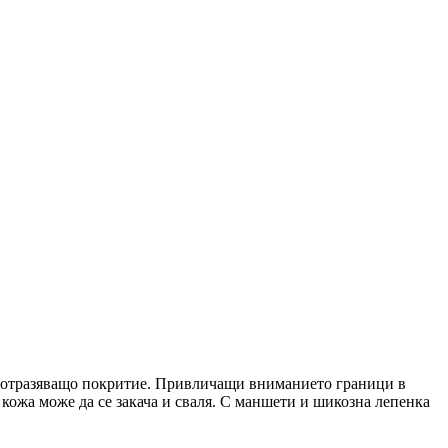
и отразяващо покритие. Привличащи вниманието граници в
 кожа може да се закача и сваля. С маншети и шикозна лепенка