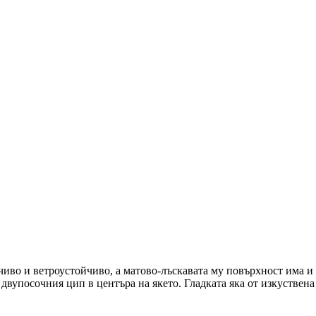
чиво и ветроустойчиво, а матово-лъскавата му повърхност има 
двупосочния цип в центъра на якето. Гладката яка от изкуствена