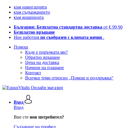
към навигацията
към съдържанието
към кошницата
България: Безплатна стандартна доставка
от € 99,90
Безплатно връщане
Ние работим
по съобразен с климата начин
.
Помощ
Къде е поръчката ми?
Обратно връщане
Цена на доставка
Начини на плащане
Контакт
Всички теми относно „Помощ и поддръжка“
Вход
Вход
Вие сте
нов потребител?
Създаване на профил