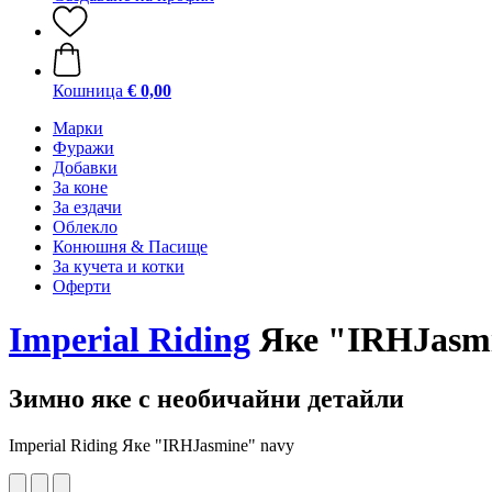
Кошница
€ 0,00
Марки
Фуражи
Добавки
За коне
За ездачи
Облекло
Конюшня & Пасище
За кучета и котки
Оферти
Imperial Riding
Яке "IRHJasmi
Зимно яке с необичайни детайли
Imperial Riding Яке "IRHJasmine" navy