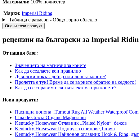
Материали:
100% полиестер
Марки:
Imperial Riding
Таблица с размери - Общо горно облекло
Оцени този продукт
рецензии на български за Imperial Ridi
От нашия блог:
Значението на магнезия за конете
Как да оседлаете кон правилно
Дяволски нокът: добър или лош за конете?
Пролетта е тук! Време да се върнете обратно на седлото!
Как да се справим с лятната екзема при конете?
Нови продукти:
Пасищна попона „Turnout Rug All Weather Waterproof Comfo
Chia de Gracia Organic Magnesium
Kentucky Horsewear Оглавник „Plaited Nylon“, бежов
Kentucky Horsewear Подпруг за шипове, brown
Kentucky Horsewear Найлонов оглавник Hook & Ring, дъл