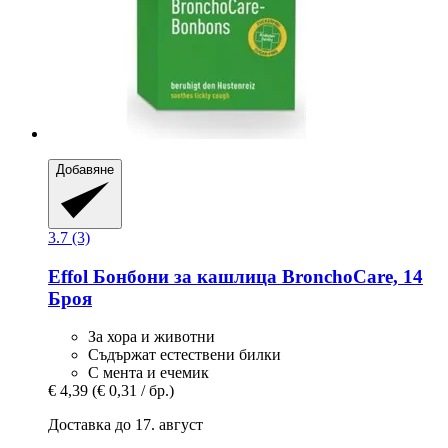
Добавяне
3.7 (3)
Effol
Бонбони за кашлица BronchoCare, 14
Броя
За хора и животни
Съдържат естествени билки
С мента и ечемик
€ 4,39
(€ 0,31 / бр.)
Доставка до 17. август