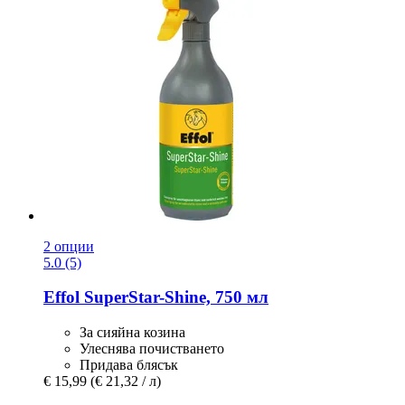
2 опции
5.0 (5)
Effol
SuperStar-​Shine, 750 мл
За сияйна козина
Улеснява почистването
Придава блясък
€ 15,99
(€ 21,32 / л)