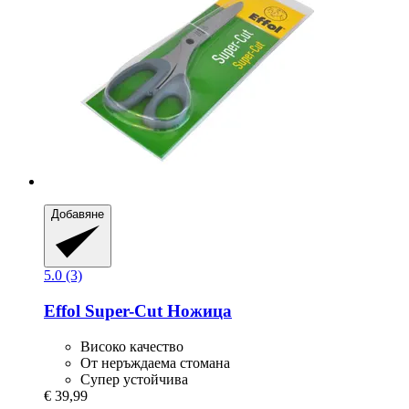
Добавяне
5.0 (3)
Effol
Super-​Cut Ножица
Високо качество
От неръждаема стомана
Супер устойчива
€ 39,99