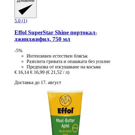
Добавяне
5.0 (1)
Effol
SuperStar Shine портокал-​
джинджифил, 750 мл
-5%
Интензивен естествен блясък
Разплита гривата и опашката без усилие
Предпазва от изсушаване на косъма
€ 16,14
€ 16,99
(€ 21,52 / л)
Доставка до 17. август