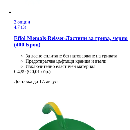
2 опции
4.7 (3)
Effol
Niemals-​Reisser-​Ластици за грива, черно
(400 Броя)
За лесно сплитане без натоварване на гривата
Предотвратява цъфтящи краища и възли
Изключително еластичен материал
€ 4,99
(€ 0,01 / бр.)
Доставка до 17. август