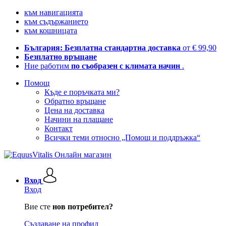
към навигацията
към съдържанието
към кошницата
България: Безплатна стандартна доставка
от € 99,90
Безплатно връщане
Ние работим
по съобразен с климата начин
.
Помощ
Къде е поръчката ми?
Обратно връщане
Цена на доставка
Начини на плащане
Контакт
Всички теми относно „Помощ и поддръжка“
Вход
Вход
Вие сте
нов потребител?
Създаване на профил