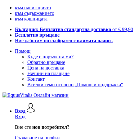
към навигацията
към съдържанието
към кошницата
България: Безплатна стандартна доставка
от € 99,90
Безплатно връщане
Ние работим
по съобразен с климата начин
.
Помощ
Къде е поръчката ми?
Обратно връщане
Цена на доставка
Начини на плащане
Контакт
Всички теми относно „Помощ и поддръжка“
Вход
Вход
Вие сте
нов потребител?
Създаване на профил