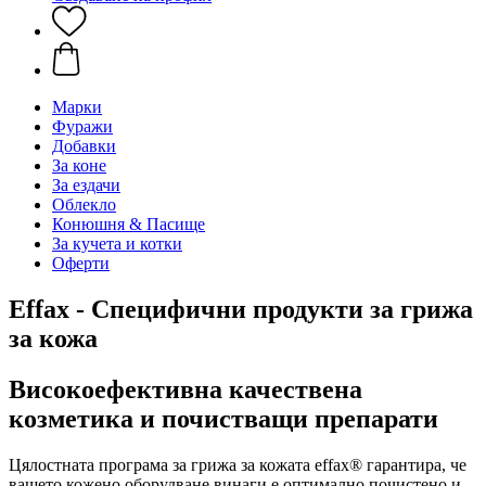
Марки
Фуражи
Добавки
За коне
За ездачи
Облекло
Конюшня & Пасище
За кучета и котки
Оферти
Effax - Специфични продукти за грижа
за кожа
Високоефективна качествена
козметика и почистващи препарати
Цялостната програма за грижа за кожата effax® гарантира, че
вашето кожено оборудване винаги е оптимално почистено и