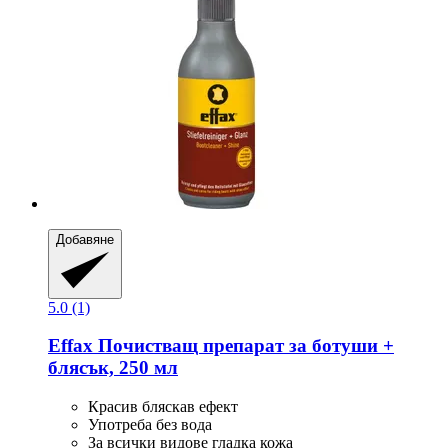
Добавяне
5.0 (1)
Effax
Почистващ препарат за ботуши +
блясък, 250 мл
Красив бляскав ефект
Употреба без вода
За всички видове гладка кожа