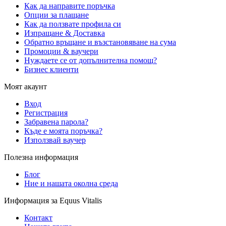
Как да направите поръчка
Опции за плащане
Как да ползвате профила си
Изпращане & Доставка
Обратно връщане и възстановяване на сума
Промоции & ваучери
Нуждаете се от допълнителна помощ?
Бизнес клиенти
Моят акаунт
Вход
Регистрация
Забравена парола?
Къде е моята поръчка?
Използвай ваучер
Полезна информация
Блог
Ние и нашата околна среда
Информация за Equus Vitalis
Контакт