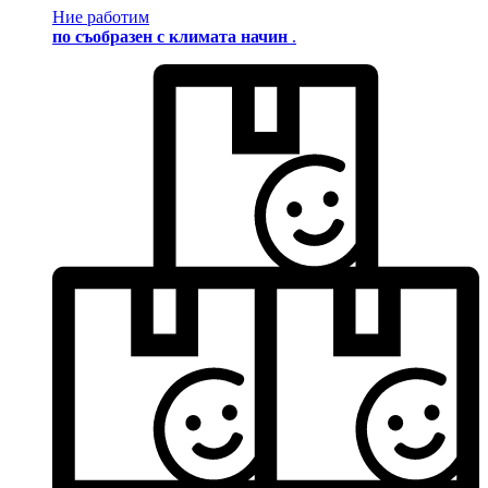
Ние работим
по съобразен с климата начин
.