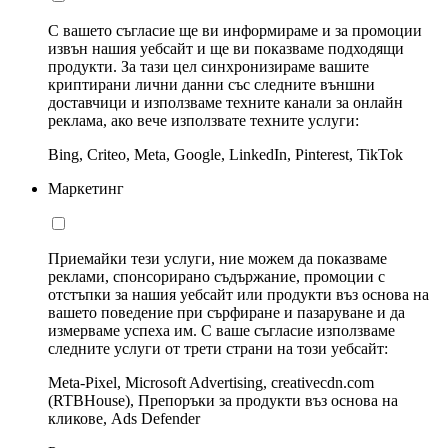
С вашето съгласие ще ви информираме и за промоции
извън нашия уебсайт и ще ви показваме подходящи
продукти. За тази цел синхронизираме вашите
криптирани лични данни със следните външни
доставчици и използваме техните канали за онлайн
реклама, ако вече използвате техните услуги:
Bing, Criteo, Meta, Google, LinkedIn, Pinterest, TikTok
Маркетинг
Приемайки тези услуги, ние можем да показваме
реклами, спонсорирано съдържание, промоции с
отстъпки за нашия уебсайт или продукти въз основа на
вашето поведение при сърфиране и пазаруване и да
измерваме успеха им. С ваше съгласие използваме
следните услуги от трети страни на този уебсайт:
Meta-Pixel, Microsoft Advertising, creativecdn.com
(RTBHouse), Препоръки за продукти въз основа на
кликове, Ads Defender