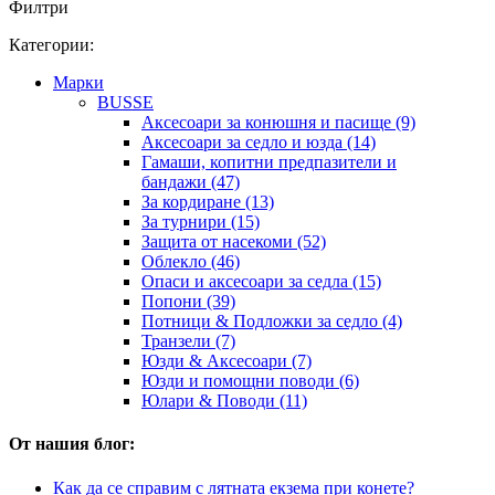
Филтри
Категории:
Марки
BUSSE
Аксесоари за конюшня и пасище (9)
Аксесоари за седло и юзда (14)
Гамаши, копитни предпазители и
бандажи (47)
За кордиране (13)
За турнири (15)
Защита от насекоми (52)
Облекло (46)
Опаси и аксесоари за седла (15)
Попони (39)
Потници & Подложки за седло (4)
Транзели (7)
Юзди & Аксесоари (7)
Юзди и помощни поводи (6)
Юлари & Поводи (11)
От нашия блог:
Как да се справим с лятната екзема при конете?