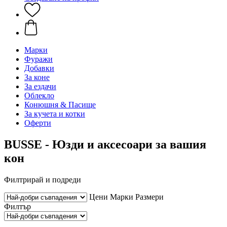
Марки
Фуражи
Добавки
За коне
За ездачи
Облекло
Конюшня & Пасище
За кучета и котки
Оферти
BUSSE - Юзди и аксесоари за вашия
кон
Филтрирай и подреди
Цени
Марки
Размери
Филтър