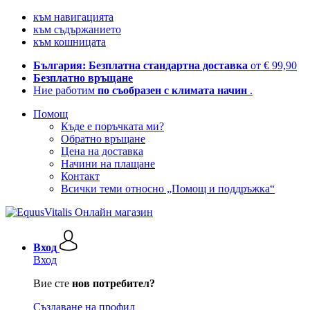
към навигацията
към съдържанието
към кошницата
България: Безплатна стандартна доставка
от € 99,90
Безплатно връщане
Ние работим
по съобразен с климата начин
.
Помощ
Къде е поръчката ми?
Обратно връщане
Цена на доставка
Начини на плащане
Контакт
Всички теми относно „Помощ и поддръжка“
Вход
Вход
Вие сте
нов потребител?
Създаване на профил