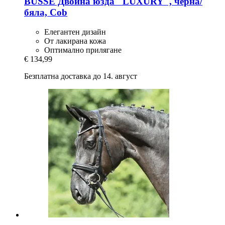
BUSSE
Двойна юзда "LUXURY", черна/
бяла, Cob
Елегантен дизайн
От лакирана кожа
Оптимално прилягане
€ 134,99
Безплатна доставка до 14. август