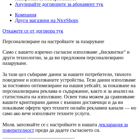
Анулирайте договорите за абонамент тук
Компания
Други магазини на NiceShops
Откажете се от договора тук
Персонализиране на настройките за пазаруване
Само с вашето изрично съгласие използваме „бисквитки“ и
други технологии, за да ви предложим персонализирано
пазаруване.
За тази цел събираме данни за нашите потребители, тяхното
поведение и използваните устройства. Тези данни използваме
за постоянно оптимизиране на нашия уебсайт, за показване на
персонализирана реклама и съдържание, както и за анализ на
статистиката на използване. Освен това можем да сравняваме
вашите криптирани данни с външни доставчици и да ви
показваме оферти чрез техните онлайн рекламни канали — но
само ако вече използвате техните услуги.
Моля, запознайте се с настройките и нашата
декларация за
поверителност
преди да дадете съгласието си.