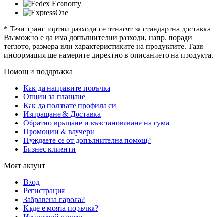
* Тези транспортни разходи се отнасят за стандартна доставка.
Възможно е да има допълнителни разходи, напр. поради
теглото, размера или характеристиките на продуктите. Тази
информация ще намерите директно в описанието на продукта.
Помощ и поддръжка
Как да направите поръчка
Опции за плащане
Как да ползвате профила си
Изпращане & Доставка
Обратно връщане и възстановяване на сума
Промоции & ваучери
Нуждаете се от допълнителна помощ?
Бизнес клиенти
Моят акаунт
Вход
Регистрация
Забравена парола?
Къде е моята поръчка?
Използвай ваучер