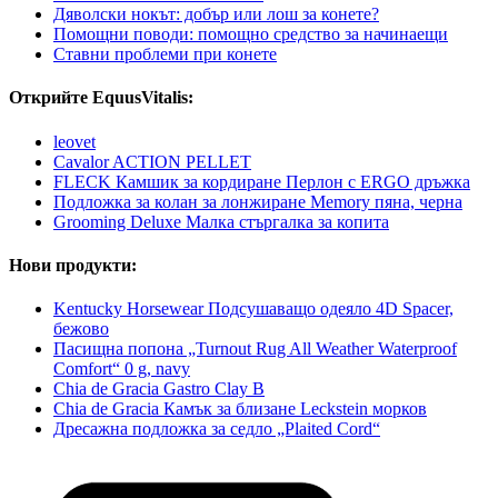
Дяволски нокът: добър или лош за конете?
Помощни поводи: помощно средство за начинаещи
Ставни проблеми при конете
Открийте EquusVitalis:
leovet
Cavalor ACTION PELLET
FLECK Камшик за кордиране Перлон с ERGO дръжка
Подложка за колан за лонжиране Memory пяна, черна
Grooming Deluxe Малка стъргалка за копита
Нови продукти:
Kentucky Horsewear Подсушаващо одеяло 4D Spacer,
бежово
Пасищна попона „Turnout Rug All Weather Waterproof
Comfort“ 0 g, navy
Chia de Gracia Gastro Clay B
Chia de Gracia Камък за близане Leckstein морков
Дресажна подложка за седло „Plaited Cord“