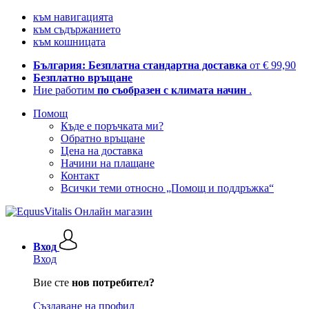
към навигацията
към съдържанието
към кошницата
България: Безплатна стандартна доставка
от € 99,90
Безплатно връщане
Ние работим
по съобразен с климата начин
.
Помощ
Къде е поръчката ми?
Обратно връщане
Цена на доставка
Начини на плащане
Контакт
Всички теми относно „Помощ и поддръжка“
Вход
Вход
Вие сте
нов потребител?
Създаване на профил