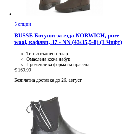
5 опции
BUSSE
Ботуши за езда NORWICH, pure
wool, кафяви, 37 -​ NN (43/35,5-​8) (1 Чифт)
Топъл вълнен полар
Омаслена кожа набук
Променлива форма на прасеца
€ 169,99
Безплатна доставка до 26. август