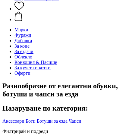
Марки
Фуражи
Добавки
За коне
За ездачи
Облекло
Конюшня & Пасище
За кучета и котки
Оферти
Разнообразие от елегантни обувки,
ботуши и чапси за езда
Пазаруване по категория:
Аксесоари
Боти
Ботуши за езда
Чапси
Филтрирай и подреди