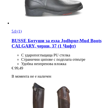
5.0 (1)
BUSSE
Ботуши за езда Jodhpur-​Mud Boots
CALGARY, черни, 37 (1 Чифт)
С ударопоглъщаща PU стелка
Странични ципове с подплата отвътре
Удобна неопренова вложка
€ 99,49
В момента не е наличен