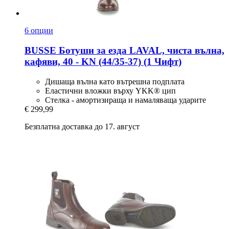
6 опции
BUSSE
Ботуши за езда LAVAL, чиста вълна,
кафяви, 40 -​ KN (44/35-​37) (1 Чифт)
Дишаща вълна като вътрешна подплата
Еластични вложки върху YKK® цип
Стелка - амортизираща и намаляваща ударите
€ 299,99
Безплатна доставка до 17. август