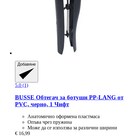
Добавяне
5.0 (1)
BUSSE
Обтегач за ботуши PP-​LANG от
PVC, черно, 1 Чифт
Анатомично оформена пластмаса
Опъва чрез пружина
Може да се използва за различни ширини
€ 16,99