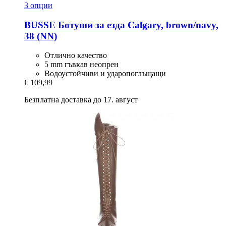
3 опции
BUSSE
Ботуши за езда Calgary, brown/navy,
38 (NN)
Отлично качество
5 mm гъвкав неопрен
Водоустойчиви и ударопоглъщащи
€ 109,99
Безплатна доставка до 17. август