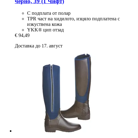
черно, 39 (1 Чифт)
С подплата от полар
TPR част на хидилото, изцяло подплатена с
изкуствена кожа
YKK® цип отзад
€ 94,49
Доставка до 17. август