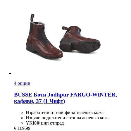
4 опции
BUSSE
Боти Jodhpur FARGO-​WINTER,
кафяви, 37 (1 Чифт)
Изработени от най-фина телешка кожа
Изцяло подплатени с топла агнешка кожа
YKK® цип отпред
€ 169,99