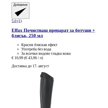
Добавяне
5.0 (1)
Effax
Почистващ препарат за ботуши +
блясък, 250 мл
Красив бляскав ефект
Употреба без вода
За всички видове гладка кожа
€ 10,99
(€ 43,96 / л)
Доставка до 17. август