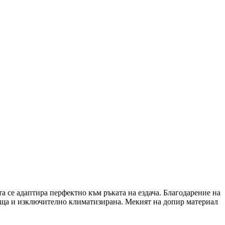
та се адаптира перфектно към ръката на ездача. Благодарение на
ишаща и изключително климатизирана. Мекият на допир материал