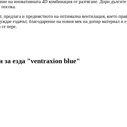
рение на иновативната 4D комбинация от разтягане. Дори дългите
а посока.
, предлага и предимството на оптимална вентилация, което прав
нуждае ездачът, благодарение на новия мек на допир материал и е
 се пере.
за езда "ventraxion blue"