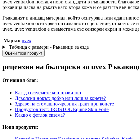
uvex ventraxion поставя нови стандарти в гъвкавостта благода
ръкавица пасва на ръката като втора кожа и се разтяга във всяк
Гъвкавият и дишащ материал, който осигурява тази адаптивност
uvex ventraxion осигурява оптималното сцепление, от което се 
uvex, uvex ventraxion е съвместима със сензорен екран и може да
Марки:
uvex
Таблица с размери - Ръкавици за езда
Оцени този продукт
рецензии на български за uvex Ръкавици 
От нашия блог:
Как да оседлаете кон правилно
Дяволски нокът: добър или лош за конете?
Здраве на стомашно-чревния тракт при конете
Продуктов тест: IROSTOL Equine Skin Forte
Какво е фетлок екзема?
Нови продукти: