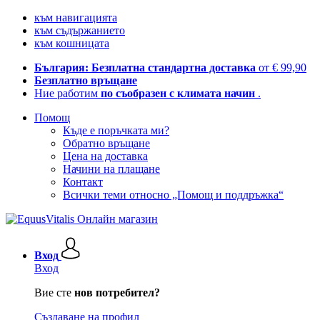
към навигацията
към съдържанието
към кошницата
България: Безплатна стандартна доставка
от € 99,90
Безплатно връщане
Ние работим
по съобразен с климата начин
.
Помощ
Къде е поръчката ми?
Обратно връщане
Цена на доставка
Начини на плащане
Контакт
Всички теми относно „Помощ и поддръжка“
Вход
Вход
Вие сте
нов потребител?
Създаване на профил