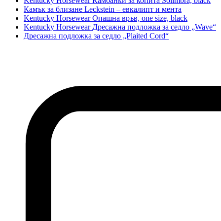
Kentucky Horsewear Камбанки за копита Solimbra, black
Камък за близане Leckstein – евкалипт и мента
Kentucky Horsewear Опашна връв, one size, black
Kentucky Horsewear Дресажна подложка за седло „Wave“
Дресажна подложка за седло „Plaited Cord“