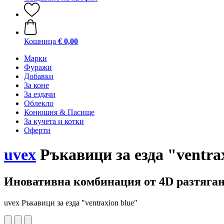
Кошница
€ 0,00
Марки
Фуражи
Добавки
За коне
За ездачи
Облекло
Конюшня & Пасище
За кучета и котки
Оферти
uvex
Ръкавици за езда "ventra
Иновативна комбинация от 4D разтяган
uvex Ръкавици за езда "ventraxion blue"