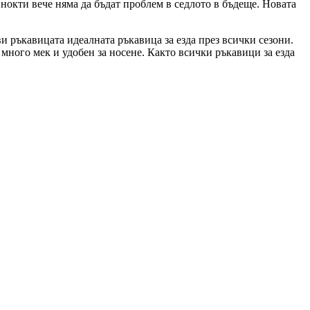
 нокти вече няма да бъдат проблем в седлото в бъдеще. Новата
и ръкавицата идеалната ръкавица за езда през всички сезони.
 много мек и удобен за носене. Както всички ръкавици за езда