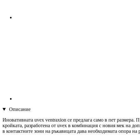
Описание
Иновативната uvex ventraxion се предлага само в пет размера. П
кройката, разработена от uvex в комбинация с новия мек на до
в контактните зони на ръкавицата дава необходимата опора на р