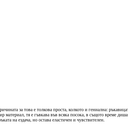
ричината за това е толкова проста, колкото и гениална: ръкавица
пир материал, тя е гъвкава във всяка посока, в същото време д
ъката на ездача, но остава еластичен и чувствителен.