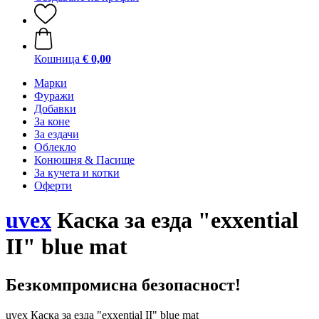
Кошница
€ 0,00
Марки
Фуражи
Добавки
За коне
За ездачи
Облекло
Конюшня & Пасище
За кучета и котки
Оферти
uvex
Каска за езда "exxential
II" blue mat
Безкомпромисна безопасност!
uvex Каска за езда "exxential II" blue mat