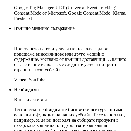
Google Tag Manager, UET (Universal Event Tracking)
Consent Mode от Microsoft, Google Consent Mode, Klarna,
Freshchat
Външно медийно съдържание
Приемането на тези услуги ни позволява да ви
показваме видеоклипове или друго медийно
съдържание, хоствано от външни доставчици. С вашето
съгласие ние използваме следните услуги на трети
страни на този уебсайт:
Vimeo, YouTube
Необходимо
Винаги активни
Технически необходимите бисквитки осигуряват само
основните функции на нашия уебсайт. Те се използват,
например, за да ви позволят да събирате продукти в
пазарската кошница или да влизате във вашия
клиентски акаунт. Това означава, че не е възможно да