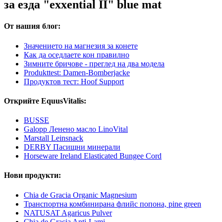
за езда "exxential II" blue mat
От нашия блог:
Значението на магнезия за конете
Как да оседлаете кон правилно
Зимните бричове - преглед на два модела
Produkttest: Damen-Bomberjacke
Продуктов тест: Hoof Support
Открийте EquusVitalis:
BUSSE
Galopp Ленено масло LinoVital
Marstall Leinsnack
DERBY Пасищни минерали
Horseware Ireland Elasticated Bungee Cord
Нови продукти:
Chia de Gracia Organic Magnesium
Транспортна комбинирана флийс попона, pine green
NATUSAT Agaricus Pulver
Chia de Gracia Anti-Lami