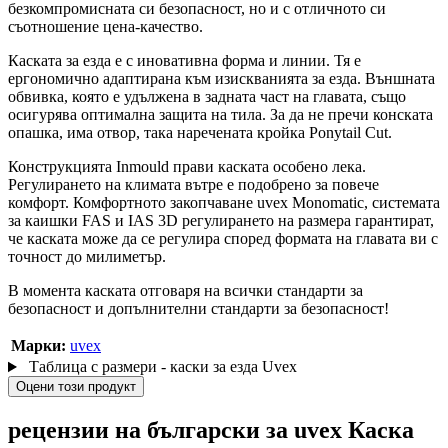
безкомпромисната си безопасност, но и с отличното си
съотношение цена-качество.
Каската за езда е с иновативна форма и линии. Тя е
ергономично адаптирана към изискванията за езда. Външната
обвивка, която е удължена в задната част на главата, също
осигурява оптимална защита на тила. За да не пречи конската
опашка, има отвор, така наречената кройка Ponytail Cut.
Конструкцията Inmould прави каската особено лека.
Регулирането на климата вътре е подобрено за повече
комфорт. Комфортното закопчаване uvex Monomatic, системата
за каишки FAS и IAS 3D регулирането на размера гарантират,
че каската може да се регулира според формата на главата ви с
точност до милиметър.
В момента каската отговаря на всички стандарти за
безопасност и допълнителни стандарти за безопасност!
Марки:
uvex
Таблица с размери - каски за езда Uvex
Оцени този продукт
рецензии на български за uvex Каска