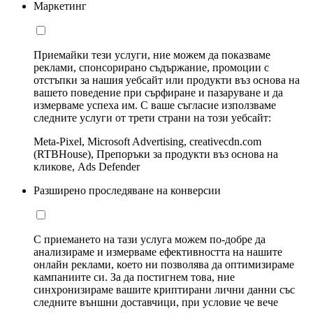
Маркетинг
Приемайки тези услуги, ние можем да показваме
реклами, спонсорирано съдържание, промоции с
отстъпки за нашия уебсайт или продукти въз основа на
вашето поведение при сърфиране и пазаруване и да
измерваме успеха им. С ваше съгласие използваме
следните услуги от трети страни на този уебсайт:
Meta-Pixel, Microsoft Advertising, creativecdn.com
(RTBHouse), Препоръки за продукти въз основа на
кликове, Ads Defender
Разширено проследяване на конверсии
С приемането на тази услуга можем по-добре да
анализираме и измерваме ефективността на нашите
онлайн реклами, което ни позволява да оптимизираме
кампаниите си. За да постигнем това, ние
синхронизираме вашите криптирани лични данни със
следните външни доставчици, при условие че вече