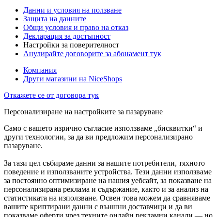
Данни и условия на ползване
Защита на данните
Общи условия и право на отказ
Декларация за достъпност
Настройки за поверителност
Анулирайте договорите за абонамент тук
Компания
Други магазини на NiceShops
Откажете се от договора тук
Персонализиране на настройките за пазаруване
Само с вашето изрично съгласие използваме „бисквитки“ и
други технологии, за да ви предложим персонализирано
пазаруване.
За тази цел събираме данни за нашите потребители, тяхното
поведение и използваните устройства. Тези данни използваме
за постоянно оптимизиране на нашия уебсайт, за показване на
персонализирана реклама и съдържание, както и за анализ на
статистиката на използване. Освен това можем да сравняваме
вашите криптирани данни с външни доставчици и да ви
показваме оферти чрез техните онлайн рекламни канали — но