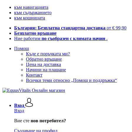
към навигацията
към съдържанието
към кошницата
България: Безплатна стандартна доставка
от € 99,90
Безплатно връщане
Ние работим
по съобразен с климата начин
.
Помощ
Къде е поръчката ми?
Обратно връщане
Цена на доставка
Начини на плащане
Контакт
Всички теми относно „Помощ и поддръжка“
Вход
Вход
Вие сте
нов потребител?
Създаване на профил