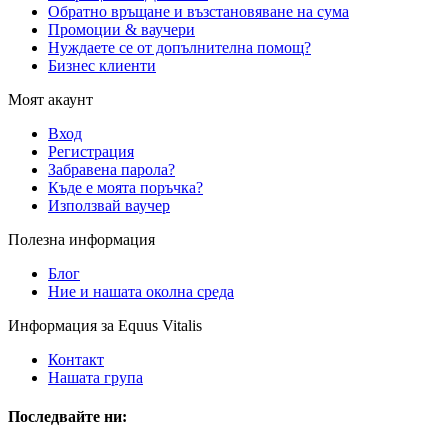
Обратно връщане и възстановяване на сума
Промоции & ваучери
Нуждаете се от допълнителна помощ?
Бизнес клиенти
Моят акаунт
Вход
Регистрация
Забравена парола?
Къде е моята поръчка?
Използвай ваучер
Полезна информация
Блог
Ние и нашата околна среда
Информация за Equus Vitalis
Контакт
Нашата група
Последвайте ни: