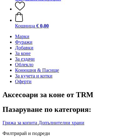
Кошница
€ 0,00
Марки
Фуражи
Добавки
За коне
За ездачи
Облекло
Конюшня & Пасище
За кучета и котки
Оферти
Аксесоари за коне от TRM
Пазаруване по категория:
Грижа за копита
Допълнителни храни
Филтрирай и подреди