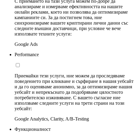
С приемането на тази услуга можем по-добре да
анализираме и измерваме ефективността на нашите
онлайн реклами, което ни позволява да оптимизираме
кампаниите си. За да постигнем това, ние
синхронизираме вашите криптирани лични данни със
следните външни доставчици, при условие че вече
използвате техните услуги:
Google Ads
Performance
Приемайки тези услуги, ние можем да проследяваме
поведението при кликване и сърфиране в нашия уебсайт
и да го оценяваме анонимно, за да оптимизираме нашия
уебсайт и непрекъснато да подобряваме цялостното
потребителско изживяване. С вашето съгласие ние
използваме следните услуги на трети страни на този
уебсайт:
Google Analytics, Clarity, A/B-Testing
Функционалност