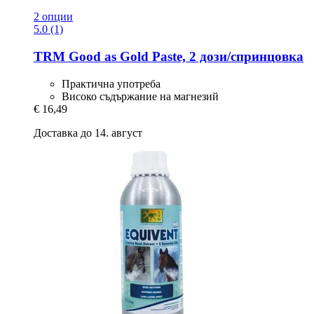
2 опции
5.0 (1)
TRM
Good as Gold Paste, 2 дози/спринцовка
Практична употреба
Високо съдържание на магнезий
€ 16,49
Доставка до 14. август