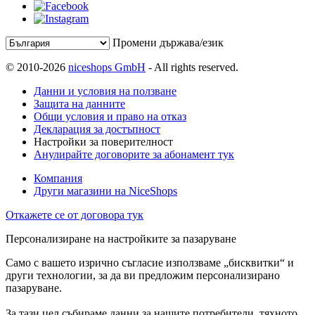
Промени държава/език
© 2010-2026
niceshops GmbH
- All rights reserved.
Данни и условия на ползване
Защита на данните
Общи условия и право на отказ
Декларация за достъпност
Настройки за поверителност
Анулирайте договорите за абонамент тук
Компания
Други магазини на NiceShops
Откажете се от договора тук
Персонализиране на настройките за пазаруване
Само с вашето изрично съгласие използваме „бисквитки“ и
други технологии, за да ви предложим персонализирано
пазаруване.
За тази цел събираме данни за нашите потребители, тяхното