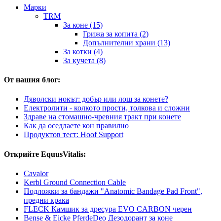
Марки
TRM
За коне (15)
Грижа за копита (2)
Допълнителни храни (13)
За котки (4)
За кучета (8)
От нашия блог:
Дяволски нокът: добър или лош за конете?
Електролити - колкото прости, толкова и сложни
Здраве на стомашно-чревния тракт при конете
Как да оседлаете кон правилно
Продуктов тест: Hoof Support
Открийте EquusVitalis:
Cavalor
Kerbl Ground Connection Cable
Подложки за бандажи "Anatomic Bandage Pad Front",
предни крака
FLECK Камшик за дресура EVO CARBON черен
Bense & Eicke PferdeDeo Дезодорант за коне