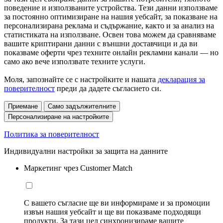
поведение и използваните устройства. Тези данни използваме
за постоянно оптимизиране на нашия уебсайт, за показване на
персонализирана реклама и съдържание, както и за анализ на
статистиката на използване. Освен това можем да сравняваме
вашите криптирани данни с външни доставчици и да ви
показваме оферти чрез техните онлайн рекламни канали — но
само ако вече използвате техните услуги.
Моля, запознайте се с настройките и нашата
декларация за
поверителност
преди да дадете съгласието си.
Приемане
Само задължителните
Персонализиране на настройките
Политика за поверителност
Индивидуални настройки за защита на данните
Маркетинг чрез Customer Match
С вашето съгласие ще ви информираме и за промоции
извън нашия уебсайт и ще ви показваме подходящи
продукти. За тази цел синхронизираме вашите