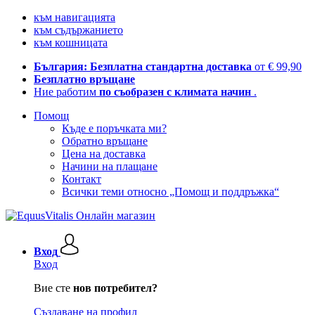
към навигацията
към съдържанието
към кошницата
България: Безплатна стандартна доставка
от € 99,90
Безплатно връщане
Ние работим
по съобразен с климата начин
.
Помощ
Къде е поръчката ми?
Обратно връщане
Цена на доставка
Начини на плащане
Контакт
Всички теми относно „Помощ и поддръжка“
Вход
Вход
Вие сте
нов потребител?
Създаване на профил