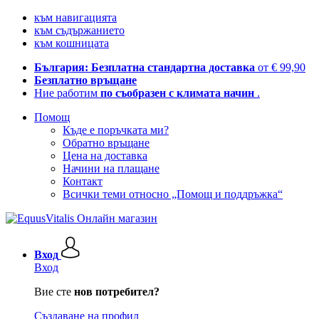
към навигацията
към съдържанието
към кошницата
България: Безплатна стандартна доставка
от € 99,90
Безплатно връщане
Ние работим
по съобразен с климата начин
.
Помощ
Къде е поръчката ми?
Обратно връщане
Цена на доставка
Начини на плащане
Контакт
Всички теми относно „Помощ и поддръжка“
Вход
Вход
Вие сте
нов потребител?
Създаване на профил