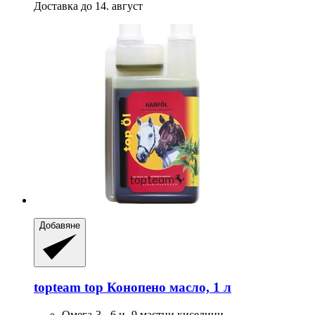
Доставка до 14. август
Добавяне
topteam
top Конопено масло, 1 л
Омега-3, -6 и -9 мастни киселини