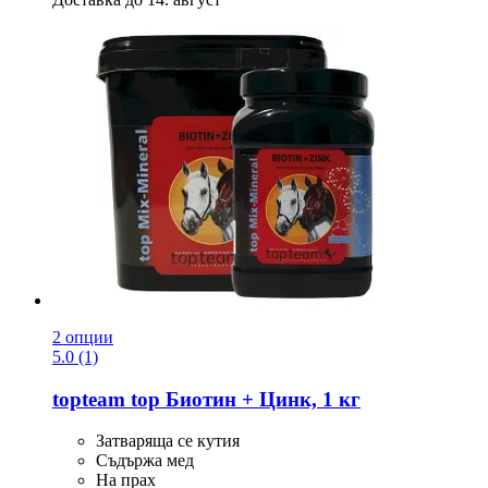
2 опции
5.0 (1)
topteam
top Биотин + Цинк, 1 кг
Затваряща се кутия
Съдържа мед
На прах