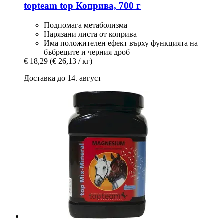
topteam
top Коприва, 700 г
Подпомага метаболизма
Нарязани листа от коприва
Има положителен ефект върху функцията на
бъбреците и черния дроб
€ 18,29
(€ 26,13 / кг)
Доставка до 14. август