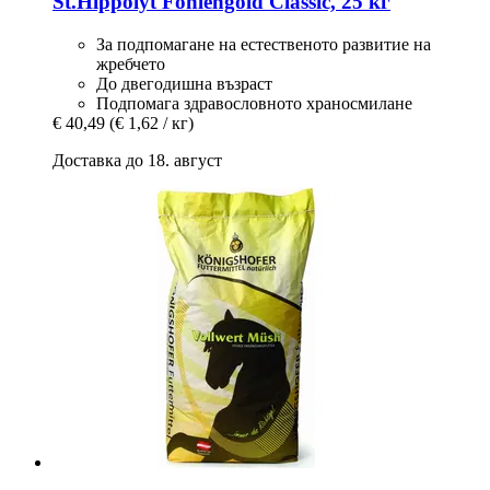
St.Hippolyt
Fohlengold Classic, 25 кг
За подпомагане на естественото развитие на
жребчето
До двегодишна възраст
Подпомага здравословното храносмилане
€ 40,49
(€ 1,62 / кг)
Доставка до 18. август