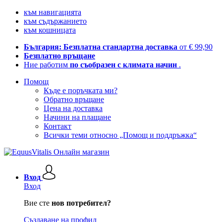
към навигацията
към съдържанието
към кошницата
България: Безплатна стандартна доставка
от € 99,90
Безплатно връщане
Ние работим
по съобразен с климата начин
.
Помощ
Къде е поръчката ми?
Обратно връщане
Цена на доставка
Начини на плащане
Контакт
Всички теми относно „Помощ и поддръжка“
Вход
Вход
Вие сте
нов потребител?
Създаване на профил