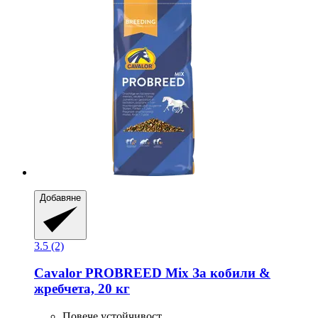
Добавяне
3.5 (2)
Cavalor
PROBREED Mix За кобили &
жребчета, 20 кг
Повече устойчивост