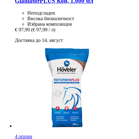
GladiatorPLUS
Кон, 1.000 мл
Неподсладен
Висока бионаличност
Избрана композиция
€ 97,99
(€ 97,99 / л)
Доставка до 14. август
4 опции