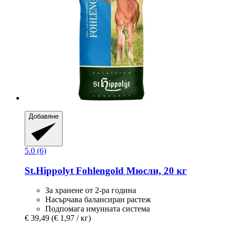
Добавяне
5.0 (6)
St.Hippolyt
Fohlengold Мюсли, 20 кг
За хранене от 2-ра година
Насърчава балансиран растеж
Подпомага имунната система
€ 39,49
(€ 1,97 / кг)