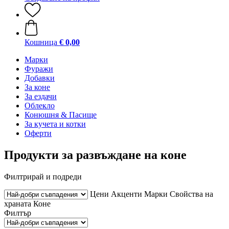
Кошница
€ 0,00
Марки
Фуражи
Добавки
За коне
За ездачи
Облекло
Конюшня & Пасище
За кучета и котки
Оферти
Продукти за развъждане на коне
Филтрирай и подреди
Цени
Акценти
Марки
Свойства на
храната
Коне
Филтър