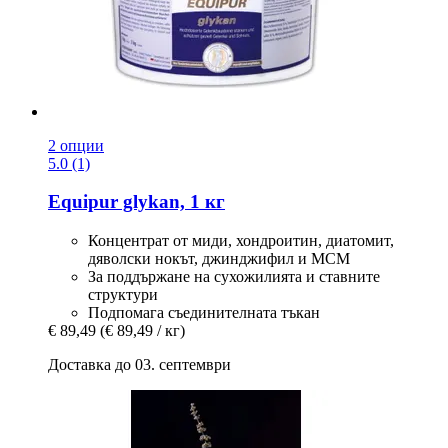
2 опции
5.0 (1)
Equipur
glykan, 1 кг
Концентрат от миди, хондроитин, диатомит,
дяволски нокът, джинджифил и МСМ
За поддържане на сухожилията и ставните
структури
Подпомага съединителната тъкан
€ 89,49
(€ 89,49 / кг)
Доставка до 03. септември