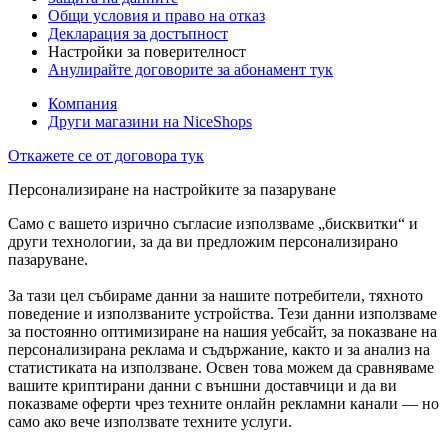
Общи условия и право на отказ
Декларация за достъпност
Настройки за поверителност
Анулирайте договорите за абонамент тук
Компания
Други магазини на NiceShops
Откажете се от договора тук
Персонализиране на настройките за пазаруване
Само с вашето изрично съгласие използваме „бисквитки“ и
други технологии, за да ви предложим персонализирано
пазаруване.
За тази цел събираме данни за нашите потребители, тяхното
поведение и използваните устройства. Тези данни използваме
за постоянно оптимизиране на нашия уебсайт, за показване на
персонализирана реклама и съдържание, както и за анализ на
статистиката на използване. Освен това можем да сравняваме
вашите криптирани данни с външни доставчици и да ви
показваме оферти чрез техните онлайн рекламни канали — но
само ако вече използвате техните услуги.