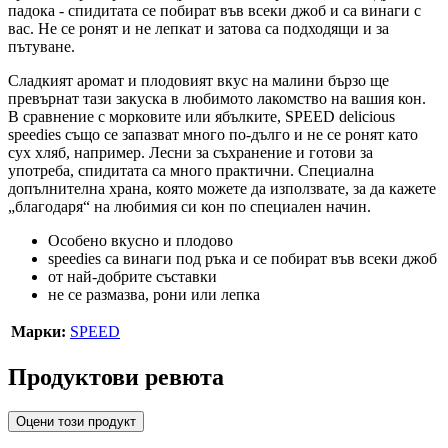
падока - спидитата се побират във всеки джоб и са винаги с
вас. Не се ронят и не лепкат и затова са подходящи и за
пътуване.
Сладкият аромат и плодовият вкус на малини бързо ще
превърнат тази закуска в любимото лакомство на вашия кон.
В сравнение с морковите или ябълките, SPEED delicious
speedies също се запазват много по-дълго и не се ронят като
сух хляб, например. Лесни за съхранение и готови за
употреба, спидитата са много практични. Специална
допълнителна храна, която можете да използвате, за да кажете
„благодаря“ на любимия си кон по специален начин.
Особено вкусно и плодово
speedies са винаги под ръка и се побират във всеки джоб
от най-добрите съставки
не се размазва, рони или лепка
Марки:
SPEED
Продуктови ревюта
Оцени този продукт