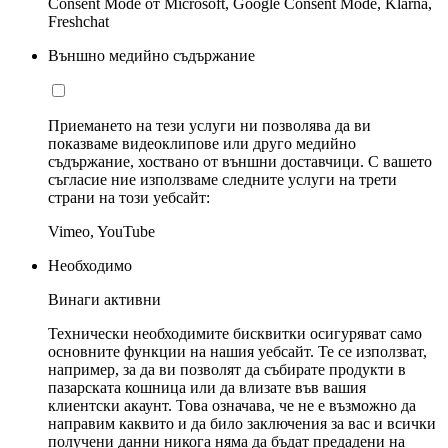
Consent Mode от Microsoft, Google Consent Mode, Klarna,
Freshchat
Външно медийно съдържание
Приемането на тези услуги ни позволява да ви
показваме видеоклипове или друго медийно
съдържание, хоствано от външни доставчици. С вашето
съгласие ние използваме следните услуги на трети
страни на този уебсайт:
Vimeo, YouTube
Необходимо
Винаги активни
Технически необходимите бисквитки осигуряват само
основните функции на нашия уебсайт. Те се използват,
например, за да ви позволят да събирате продукти в
пазарската кошница или да влизате във вашия
клиентски акаунт. Това означава, че не е възможно да
направим каквито и да било заключения за вас и всички
получени данни никога няма да бъдат предадени на