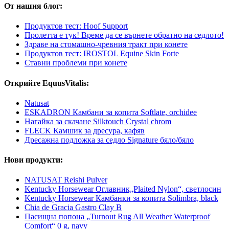
От нашия блог:
Продуктов тест: Hoof Support
Пролетта е тук! Време да се върнете обратно на седлото!
Здраве на стомашно-чревния тракт при конете
Продуктов тест: IROSTOL Equine Skin Forte
Ставни проблеми при конете
Открийте EquusVitalis:
Natusat
ESKADRON Камбани за копита Softlate, orchidee
Нагайка за скачане Silktouch Crystal chrom
FLECK Камшик за дресура, кафяв
Дресажна подложка за седло Signature бяло/бяло
Нови продукти:
NATUSAT Reishi Pulver
Kentucky Horsewear Оглавник„Plaited Nylon“, светлосин
Kentucky Horsewear Камбанки за копита Solimbra, black
Chia de Gracia Gastro Clay B
Пасищна попона „Turnout Rug All Weather Waterproof
Comfort“ 0 g, navy