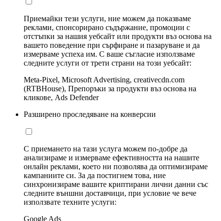
Приемайки тези услуги, ние можем да показваме
реклами, спонсорирано съдържание, промоции с
отстъпки за нашия уебсайт или продукти въз основа на
вашето поведение при сърфиране и пазаруване и да
измерваме успеха им. С ваше съгласие използваме
следните услуги от трети страни на този уебсайт:
Meta-Pixel, Microsoft Advertising, creativecdn.com
(RTBHouse), Препоръки за продукти въз основа на
кликове, Ads Defender
Разширено проследяване на конверсии
С приемането на тази услуга можем по-добре да
анализираме и измерваме ефективността на нашите
онлайн реклами, което ни позволява да оптимизираме
кампаниите си. За да постигнем това, ние
синхронизираме вашите криптирани лични данни със
следните външни доставчици, при условие че вече
използвате техните услуги:
Google Ads