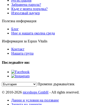
Регистрация
Забравена парола?
Къде е моята поръчка?
Използвай ваучер
Полезна информация
Блог
Ние и нашата околна среда
Информация за Equus Vitalis
Контакт
Нашата група
Последвайте ни:
Промени държава/език
© 2010-2026
niceshops GmbH
- All rights reserved.
Данни и условия на ползване
Защита на данните