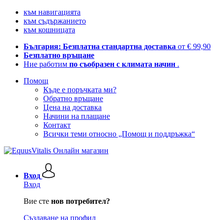
към навигацията
към съдържанието
към кошницата
България: Безплатна стандартна доставка
от € 99,90
Безплатно връщане
Ние работим
по съобразен с климата начин
.
Помощ
Къде е поръчката ми?
Обратно връщане
Цена на доставка
Начини на плащане
Контакт
Всички теми относно „Помощ и поддръжка“
Вход
Вход
Вие сте
нов потребител?
Създаване на профил