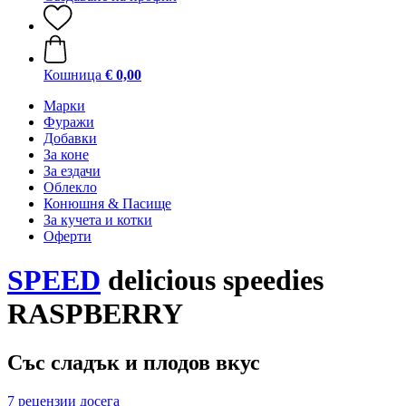
Кошница
€ 0,00
Марки
Фуражи
Добавки
За коне
За ездачи
Облекло
Конюшня & Пасище
За кучета и котки
Оферти
SPEED
delicious speedies
RASPBERRY
Със сладък и плодов вкус
7 рецензии досега