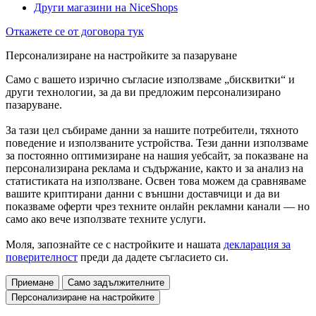
Други магазини на NiceShops
Откажете се от договора тук
Персонализиране на настройките за пазаруване
Само с вашето изрично съгласие използваме „бисквитки“ и
други технологии, за да ви предложим персонализирано
пазаруване.
За тази цел събираме данни за нашите потребители, тяхното
поведение и използваните устройства. Тези данни използваме
за постоянно оптимизиране на нашия уебсайт, за показване на
персонализирана реклама и съдържание, както и за анализ на
статистиката на използване. Освен това можем да сравняваме
вашите криптирани данни с външни доставчици и да ви
показваме оферти чрез техните онлайн рекламни канали — но
само ако вече използвате техните услуги.
Моля, запознайте се с настройките и нашата
декларация за
поверителност
преди да дадете съгласието си.
Приемане
Само задължителните
Персонализиране на настройките