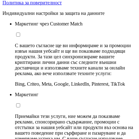
Политика за поверителност
Индивидуални настройки за защита на данните
Маркетинг чрез Customer Match
С вашето съгласие ще ви информираме и за промоции
извън нашия уебсайт и ще ви показваме подходящи
продукти. За тази цел синхронизираме вашите
криптирани лични данни със следните външни
доставчици и използваме техните канали за онлайн
реклама, ако вече използвате техните услуги:
Bing, Criteo, Meta, Google, LinkedIn, Pinterest, TikTok
Маркетинг
Приемайки тези услуги, ние можем да показваме
реклами, спонсорирано съдържание, промоции с
отстъпки за нашия уебсайт или продукти въз основа на
вашето поведение при сърфиране и пазаруване и да
измерваме успеха им. С ваше съгласие използваме