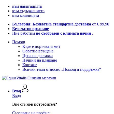
към навигацията
към съдържанието
към кошницата
България: Безплатна стандартна доставка
от € 99,90
Безплатно връщане
Ние работим
по съобразен с климата начин
.
Помощ
Къде е поръчката ми?
Обратно връщане
Цена на доставка
Начини на плащане
Контакт
Всички теми относно „Помощ и поддръжка“
Вход
Вход
Вие сте
нов потребител?
Създаване на профил