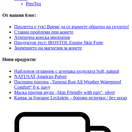
PresTeq
От нашия блог:
Пролетта е тук! Време да се върнете обратно на седлото!
Ставни проблеми при конете
Атипична конска миопатия
Продуктов тест: IROSTOL Equine Skin Forte
Значението на магнезия за конете
Нови продукти:
Найлонов оглавник с агнешка подплата Soft, natural
NATUSAT Agaricus Pulver
Пасищна попона „Turnout Rug All Weather Waterproof
Comfort“ 0 g, navy
Маска против мухи „Skin Friendly with ears“, silver
Камък за близане Leckstein – борови иглички / без захар