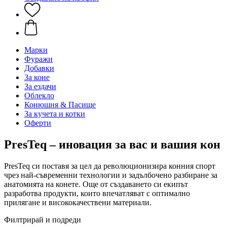
Марки
Фуражи
Добавки
За коне
За ездачи
Облекло
Конюшня & Пасище
За кучета и котки
Оферти
PresTeq – иновация за вас и вашия кон
PresTeq си поставя за цел да революционизира конния спорт
чрез най-съвременни технологии и задълбочено разбиране за
анатомията на конете. Още от създаването си екипът
разработва продукти, които впечатляват с оптимално
прилягане и висококачествени материали.
Филтрирай и подреди