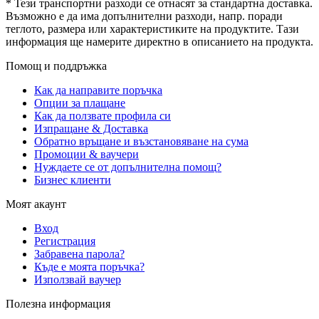
* Тези транспортни разходи се отнасят за стандартна доставка.
Възможно е да има допълнителни разходи, напр. поради
теглото, размера или характеристиките на продуктите. Тази
информация ще намерите директно в описанието на продукта.
Помощ и поддръжка
Как да направите поръчка
Опции за плащане
Как да ползвате профила си
Изпращане & Доставка
Обратно връщане и възстановяване на сума
Промоции & ваучери
Нуждаете се от допълнителна помощ?
Бизнес клиенти
Моят акаунт
Вход
Регистрация
Забравена парола?
Къде е моята поръчка?
Използвай ваучер
Полезна информация