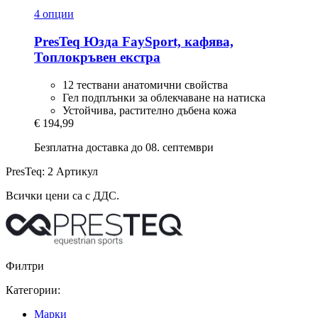
4 опции
PresTeq
Юзда FaySport, кафява,
Топлокръвен екстра
12 тествани анатомични свойства
Гел подплънки за облекчаване на натиска
Устойчива, растително дъбена кожа
€ 194,99
Безплатна доставка до 08. септември
PresTeq: 2 Артикул
Всички цени са с ДДС.
Филтри
Категории:
Марки