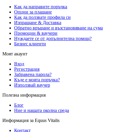
Как да направите поръчка
Опции за плащане
Как да ползвате профила си
Изпращане & Доставка
Обратно връщане и възстановяване на сума
Промоции & ваучери
Нуждаете се от допълнителна помощ?
Бизнес клиенти
Моят акаунт
Вход
Регистрация
Забравена парола?
Къде е моята поръчка?
Използвай ваучер
Полезна информация
Блог
Ние и нашата околна среда
Информация за Equus Vitalis
Контакт