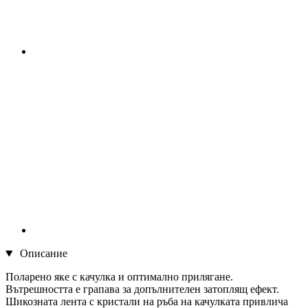
Описание
Поларено яке с качулка и оптимално прилягане.
Вътрешността е грапава за допълнителен затоплящ ефект.
Шикозната лента с кристали на ръба на качулката привлича