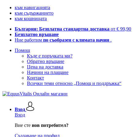
към навигацията
към съдържанието
към кошницата
България: Безплатна стандартна доставка
от € 99,90
Безплатно връщане
Ние работим
по съобразен с климата начин
.
Помощ
Къде е поръчката ми?
Обратно връщане
Цена на доставка
Начини на плащане
Контакт
Всички теми относно „Помощ и поддръжка“
Вход
Вход
Вие сте
нов потребител?
Създаване на профил