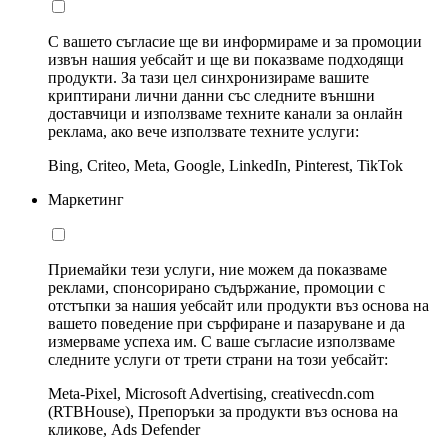
С вашето съгласие ще ви информираме и за промоции
извън нашия уебсайт и ще ви показваме подходящи
продукти. За тази цел синхронизираме вашите
криптирани лични данни със следните външни
доставчици и използваме техните канали за онлайн
реклама, ако вече използвате техните услуги:
Bing, Criteo, Meta, Google, LinkedIn, Pinterest, TikTok
Маркетинг
Приемайки тези услуги, ние можем да показваме
реклами, спонсорирано съдържание, промоции с
отстъпки за нашия уебсайт или продукти въз основа на
вашето поведение при сърфиране и пазаруване и да
измерваме успеха им. С ваше съгласие използваме
следните услуги от трети страни на този уебсайт:
Meta-Pixel, Microsoft Advertising, creativecdn.com
(RTBHouse), Препоръки за продукти въз основа на
кликове, Ads Defender