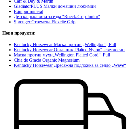
Carr & Day & Martin
GladiatorPLUS Малки домашни любимци
Equipur mineral
Детска ръкавица за езда "Roeck-Grip Junior"
Sprenger Стремена Flexcite Grip
Нови продукти:
Kentucky Horsewear Маска против „Wellington“, Full
Kentucky Horsewear Оглавник„Plaited Nylon“, светлосин
Маска против мухи„Wellington Plaited Cord“, Full
Chia de Gracia Organic Magnesium
Kentucky Horsewear Дресажна подложка за седло „Wave“