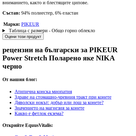
вниманието, както и блестящите ципове.
Състав:
94% полиестер, 6% еластан
Марки:
PIKEUR
Таблица с размери - Общо горно облекло
Оцени този продукт
рецензии на български за PIKEUR
Power Stretch Поларено яке NIKA
черно
От нашия блог:
Атипична конска миопатия
Здраве на стомашно-чревния тракт при конете
Дяволски нокът: добър или лош за конете?
Значението на магнезия за конете
Какво е фетлок екзема?
Открийте EquusVitalis: