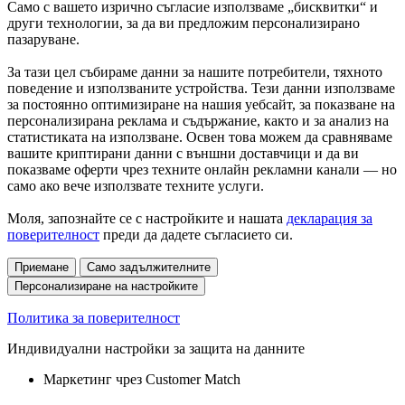
Само с вашето изрично съгласие използваме „бисквитки“ и
други технологии, за да ви предложим персонализирано
пазаруване.
За тази цел събираме данни за нашите потребители, тяхното
поведение и използваните устройства. Тези данни използваме
за постоянно оптимизиране на нашия уебсайт, за показване на
персонализирана реклама и съдържание, както и за анализ на
статистиката на използване. Освен това можем да сравняваме
вашите криптирани данни с външни доставчици и да ви
показваме оферти чрез техните онлайн рекламни канали — но
само ако вече използвате техните услуги.
Моля, запознайте се с настройките и нашата
декларация за
поверителност
преди да дадете съгласието си.
Приемане
Само задължителните
Персонализиране на настройките
Политика за поверителност
Индивидуални настройки за защита на данните
Маркетинг чрез Customer Match