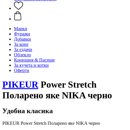
Марки
Фуражи
Добавки
За коне
За ездачи
Облекло
Конюшня & Пасище
За кучета и котки
Оферти
PIKEUR
Power Stretch
Поларено яке NIKA черно
Удобна класика
PIKEUR Power Stretch Поларено яке NIKA черно