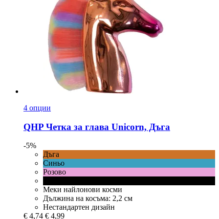
4 опции
QHP
Четка за глава Unicorn, Дъга
-5%
Дъга
Синьо
Розово
Черно
Меки найлонови косми
Дължина на косъма: 2,2 см
Нестандартен дизайн
€ 4,74
€ 4,99