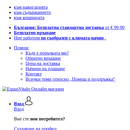
към навигацията
към съдържанието
към кошницата
България: Безплатна стандартна доставка
от € 99,90
Безплатно връщане
Ние работим
по съобразен с климата начин
.
Помощ
Къде е поръчката ми?
Обратно връщане
Цена на доставка
Начини на плащане
Контакт
Всички теми относно „Помощ и поддръжка“
Вход
Вход
Вие сте
нов потребител?
Създаване на профил