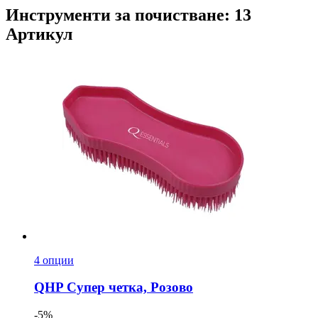
Инструменти за почистване: 13
Артикул
4 опции
QHP
Супер четка, Розово
-5%