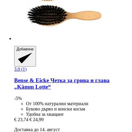
Добавяне
3.0 (1)
Bense & Eicke
Четка за грива и глава
„Kämm Lotte“
-5%
От 100% натурални материали
Буково дърво и конски косъм
Удобна за хващане
€ 23,74
€ 24,99
Доставка до 14. август