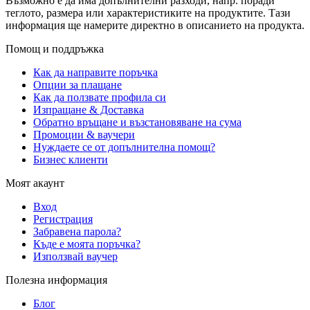
Възможно е да има допълнителни разходи, напр. поради
теглото, размера или характеристиките на продуктите. Тази
информация ще намерите директно в описанието на продукта.
Помощ и поддръжка
Как да направите поръчка
Опции за плащане
Как да ползвате профила си
Изпращане & Доставка
Обратно връщане и възстановяване на сума
Промоции & ваучери
Нуждаете се от допълнителна помощ?
Бизнес клиенти
Моят акаунт
Вход
Регистрация
Забравена парола?
Къде е моята поръчка?
Използвай ваучер
Полезна информация
Блог