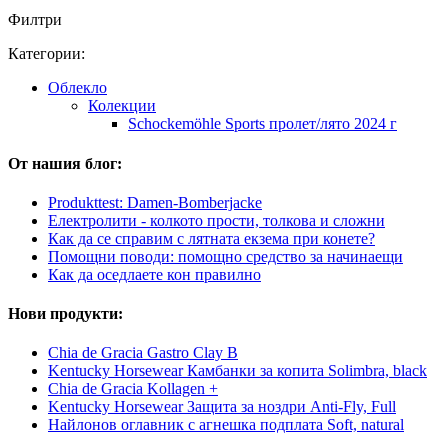
Филтри
Категории:
Облекло
Колекции
Schockemöhle Sports пролет/лято 2024 г
От нашия блог:
Produkttest: Damen-Bomberjacke
Електролити - колкото прости, толкова и сложни
Как да се справим с лятната екзема при конете?
Помощни поводи: помощно средство за начинаещи
Как да оседлаете кон правилно
Нови продукти:
Chia de Gracia Gastro Clay B
Kentucky Horsewear Камбанки за копита Solimbra, black
Chia de Gracia Kollagen +
Kentucky Horsewear Защита за ноздри Anti-Fly, Full
Найлонов оглавник с агнешка подплата Soft, natural