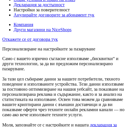
Декларация за достъпност
Настройки за поверителност
Анулирайте договорите за абонамент тук
Компания
Други магазини на NiceShops
Откажете се от договора тук
Персонализиране на настройките за пазаруване
Само с вашето изрично съгласие използваме „бисквитки“ и
други технологии, за да ви предложим персонализирано
пазаруване.
За тази цел събираме данни за нашите потребители, тяхното
поведение и използваните устройства. Тези данни използваме
за постоянно оптимизиране на нашия уебсайт, за показване на
персонализирана реклама и съдържание, както и за анализ на
статистиката на използване. Освен това можем да сравняваме
вашите криптирани данни с външни доставчици и да ви
показваме оферти чрез техните онлайн рекламни канали — но
само ако вече използвате техните услуги.
Моля, запознайте се с настройките и нашата
декларация за