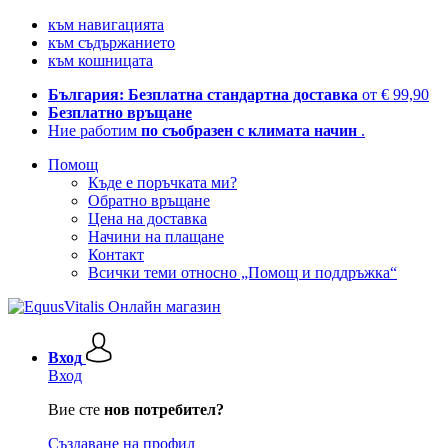
към навигацията
към съдържанието
към кошницата
България: Безплатна стандартна доставка
от € 99,90
Безплатно връщане
Ние работим
по съобразен с климата начин
.
Помощ
Къде е поръчката ми?
Обратно връщане
Цена на доставка
Начини на плащане
Контакт
Всички теми относно „Помощ и поддръжка“
Вход
Вход
Вие сте
нов потребител?
Създаване на профил