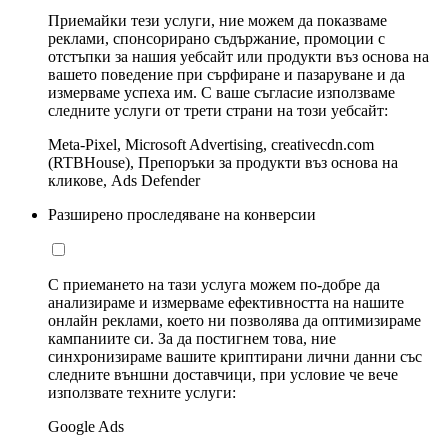
Приемайки тези услуги, ние можем да показваме
реклами, спонсорирано съдържание, промоции с
отстъпки за нашия уебсайт или продукти въз основа на
вашето поведение при сърфиране и пазаруване и да
измерваме успеха им. С ваше съгласие използваме
следните услуги от трети страни на този уебсайт:
Meta-Pixel, Microsoft Advertising, creativecdn.com
(RTBHouse), Препоръки за продукти въз основа на
кликове, Ads Defender
Разширено проследяване на конверсии
С приемането на тази услуга можем по-добре да
анализираме и измерваме ефективността на нашите
онлайн реклами, което ни позволява да оптимизираме
кампаниите си. За да постигнем това, ние
синхронизираме вашите криптирани лични данни със
следните външни доставчици, при условие че вече
използвате техните услуги:
Google Ads