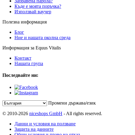
Забравена парола?
Къде е моята поръчка?
Използвай ваучер
Полезна информация
Блог
Ние и нашата околна среда
Информация за Equus Vitalis
Контакт
Нашата група
Последвайте ни:
Промени държава/език
© 2010-2026
niceshops GmbH
- All rights reserved.
Данни и условия на ползване
Защита на данните
Общи условия и право на отказ