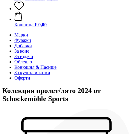
Кошница
€ 0,00
Марки
Фуражи
Добавки
За коне
За ездачи
Облекло
Конюшня & Пасище
За кучета и котки
Оферти
Колекция пролет/лято 2024 от
Schockemöhle Sports