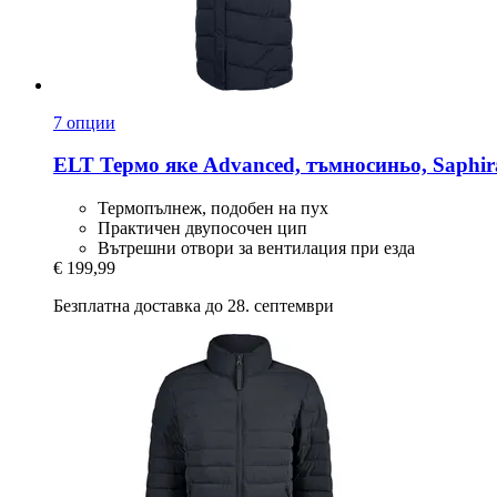
7 опции
ELT
Термо яке Advanced, тъмносиньо, Saphir
Термопълнеж, подобен на пух
Практичен двупосочен цип
Вътрешни отвори за вентилация при езда
€ 199,99
Безплатна доставка до 28. септември