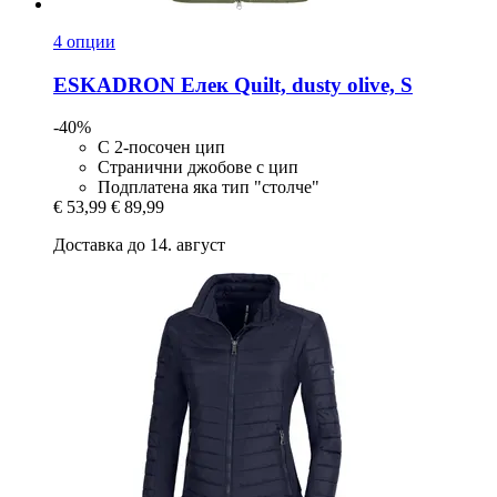
4 опции
ESKADRON
Елек Quilt, dusty olive, S
-40%
С 2-посочен цип
Странични джобове с цип
Подплатена яка тип "столче"
€ 53,99
€ 89,99
Доставка до 14. август