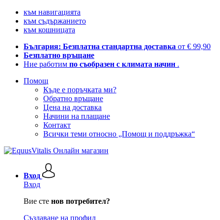
към навигацията
към съдържанието
към кошницата
България: Безплатна стандартна доставка
от € 99,90
Безплатно връщане
Ние работим
по съобразен с климата начин
.
Помощ
Къде е поръчката ми?
Обратно връщане
Цена на доставка
Начини на плащане
Контакт
Всички теми относно „Помощ и поддръжка“
Вход
Вход
Вие сте
нов потребител?
Създаване на профил