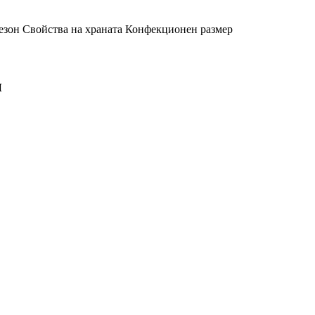
езон
Свойства на храната
Конфекционен размер
и