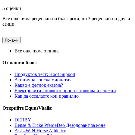
5
оценки
Все още няма рецензии на български, но 3 рецензии на други
езици.
Покажи
Все още няма отзиви.
От нашия блог:
Продуктов тест: Hoof Support
Атипична конска миопатия
Какво е фетлок екзема?
Електролити - колкото прости, толкова и сложни
Как да оседлаете кон правилно
Открийте EquusVitalis:
DERBY
Bense & Eicke PferdeDeo Дезодорант за коне
ALL-WIN Horse Athletico