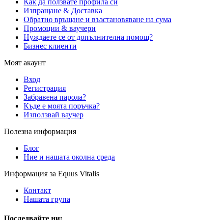
Как да ползвате профила си
Изпращане & Доставка
Обратно връщане и възстановяване на сума
Промоции & ваучери
Нуждаете се от допълнителна помощ?
Бизнес клиенти
Моят акаунт
Вход
Регистрация
Забравена парола?
Къде е моята поръчка?
Използвай ваучер
Полезна информация
Блог
Ние и нашата околна среда
Информация за Equus Vitalis
Контакт
Нашата група
Последвайте ни: