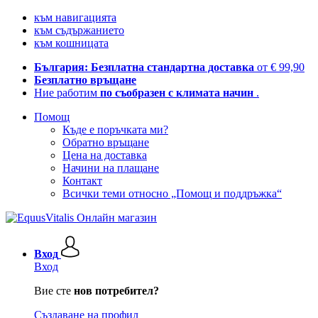
към навигацията
към съдържанието
към кошницата
България: Безплатна стандартна доставка
от € 99,90
Безплатно връщане
Ние работим
по съобразен с климата начин
.
Помощ
Къде е поръчката ми?
Обратно връщане
Цена на доставка
Начини на плащане
Контакт
Всички теми относно „Помощ и поддръжка“
Вход
Вход
Вие сте
нов потребител?
Създаване на профил