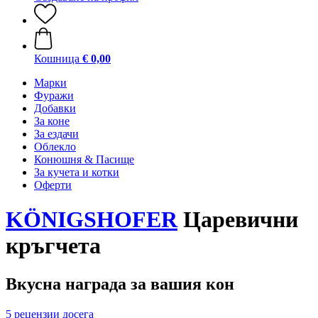
Кошница
€ 0,00
Марки
Фуражи
Добавки
За коне
За ездачи
Облекло
Конюшня & Пасище
За кучета и котки
Оферти
KÖNIGSHOFER
Царевични
кръгчета
Вкусна награда за вашия кон
5 рецензии досега