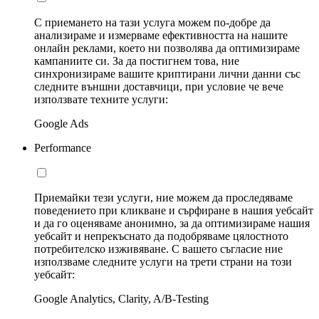
С приемането на тази услуга можем по-добре да
анализираме и измерваме ефективността на нашите
онлайн реклами, което ни позволява да оптимизираме
кампаниите си. За да постигнем това, ние
синхронизираме вашите криптирани лични данни със
следните външни доставчици, при условие че вече
използвате техните услуги:
Google Ads
Performance
Приемайки тези услуги, ние можем да проследяваме
поведението при кликване и сърфиране в нашия уебсайт
и да го оценяваме анонимно, за да оптимизираме нашия
уебсайт и непрекъснато да подобряваме цялостното
потребителско изживяване. С вашето съгласие ние
използваме следните услуги на трети страни на този
уебсайт:
Google Analytics, Clarity, A/B-Testing