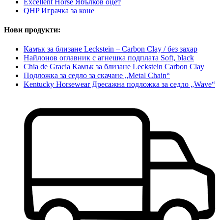
Excellent Horse Ябълков оцет
QHP Играчка за коне
Нови продукти:
Камък за близане Leckstein – Carbon Clay / без захар
Найлонов оглавник с агнешка подплата Soft, black
Chia de Gracia Камък за близане Leckstein Carbon Clay
Подложка за седло за скачане „Metal Chain“
Kentucky Horsewear Дресажна подложка за седло „Wave“