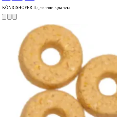
KÖNIGSHOFER Царевични кръгчета