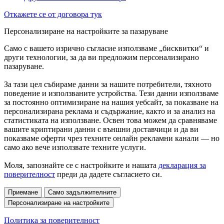
Откажете се от договора тук
Персонализиране на настройките за пазаруване
Само с вашето изрично съгласие използваме „бисквитки“ и
други технологии, за да ви предложим персонализирано
пазаруване.
За тази цел събираме данни за нашите потребители, тяхното
поведение и използваните устройства. Тези данни използваме
за постоянно оптимизиране на нашия уебсайт, за показване на
персонализирана реклама и съдържание, както и за анализ на
статистиката на използване. Освен това можем да сравняваме
вашите криптирани данни с външни доставчици и да ви
показваме оферти чрез техните онлайн рекламни канали — но
само ако вече използвате техните услуги.
Моля, запознайте се с настройките и нашата
декларация за
поверителност
преди да дадете съгласието си.
Приемане
Само задължителните
Персонализиране на настройките
Политика за поверителност