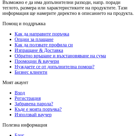
Възможно е да има допълнителни разходи, напр. поради
теглото, размера или характеристиките на продуктите. Тази
информация ще намерите директно в описанието на продукта.
Помощ и поддръжка
Как да направите поръчка
Опции за плащане
Как да ползвате профила си
Изпращане & Доставка
Обратно връщане и възстановяване на сума
Промоции & ваучери
Нуждаете се от допълнителна помощ?
Бизнес клиенти
Моят акаунт
Вход
Регистрация
Забравена парола?
Къде е моята поръчка?
Използвай ваучер
Полезна информация
Блог