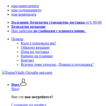
към навигацията
към съдържанието
към кошницата
България: Безплатна стандартна доставка
от € 99,90
Безплатно връщане
Ние работим
по съобразен с климата начин
.
Помощ
Къде е поръчката ми?
Обратно връщане
Цена на доставка
Начини на плащане
Контакт
Всички теми относно „Помощ и поддръжка“
Вход
Вход
Вие сте
нов потребител?
Създаване на профил