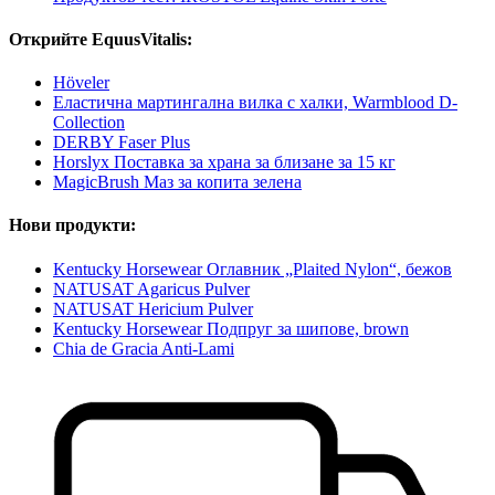
Открийте EquusVitalis:
Höveler
Еластична мартингална вилка с халки, Warmblood D-
Collection
DERBY Faser Plus
Horslyx Поставка за храна за близане за 15 кг
MagicBrush Маз за копита зелена
Нови продукти:
Kentucky Horsewear Оглавник „Plaited Nylon“, бежов
NATUSAT Agaricus Pulver
NATUSAT Hericium Pulver
Kentucky Horsewear Подпруг за шипове, brown
Chia de Gracia Anti-Lami