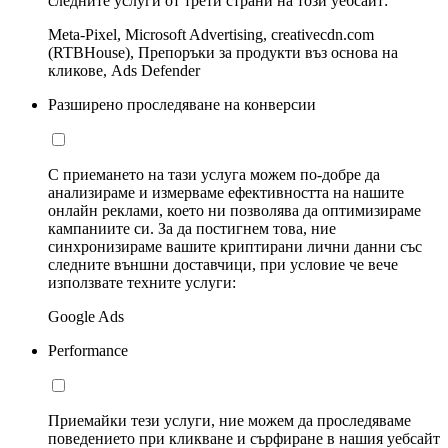
следните услуги от трети страни на този уебсайт:
Meta-Pixel, Microsoft Advertising, creativecdn.com
(RTBHouse), Препоръки за продукти въз основа на
кликове, Ads Defender
Разширено проследяване на конверсии
С приемането на тази услуга можем по-добре да
анализираме и измерваме ефективността на нашите
онлайн реклами, което ни позволява да оптимизираме
кампаниите си. За да постигнем това, ние
синхронизираме вашите криптирани лични данни със
следните външни доставчици, при условие че вече
използвате техните услуги:
Google Ads
Performance
Приемайки тези услуги, ние можем да проследяваме
поведението при кликване и сърфиране в нашия уебсайт