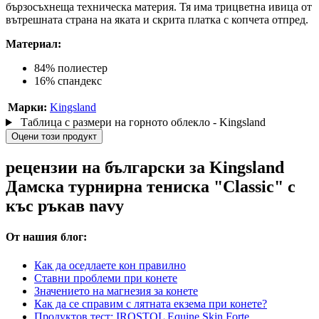
бързосъхнеща техническа материя. Тя има трицветна ивица от
вътрешната страна на яката и скрита платка с копчета отпред.
Материал:
84% полиестер
16% спандекс
Марки:
Kingsland
Таблица с размери на горното облекло - Kingsland
Оцени този продукт
рецензии на български за Kingsland
Дамска турнирна тениска "Classic" с
къс ръкав navy
От нашия блог:
Как да оседлаете кон правилно
Ставни проблеми при конете
Значението на магнезия за конете
Как да се справим с лятната екзема при конете?
Продуктов тест: IROSTOL Equine Skin Forte