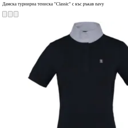
Дамска турнирна тениска "Classic" с къс ръкав navy