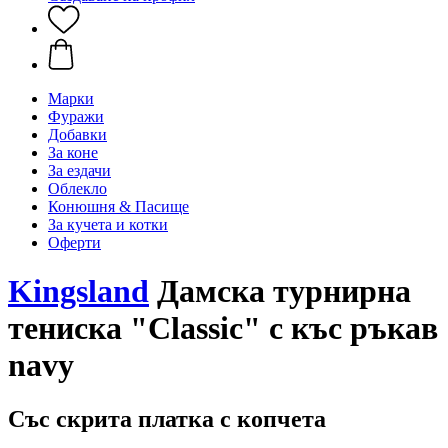
Марки
Фуражи
Добавки
За коне
За ездачи
Облекло
Конюшня & Пасище
За кучета и котки
Оферти
Kingsland
Дамска турнирна
тениска "Classic" с къс ръкав
navy
Със скрита платка с копчета