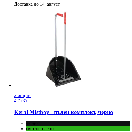
Доставка до 14. август
2 опции
4.7 (3)
Kerbl
Mistboy -​ пълен комплект, черно
черно
светло зелено