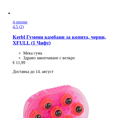
4 опции
4.5 (2)
Kerbl
Гумени камбани за копита, черни,
XFULL (1 Чифт)
Мека гума
Здраво закопчаване с велкро
€ 11,99
Доставка до 14. август