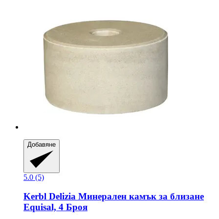
Добавяне
5.0 (5)
Kerbl
Delizia Минерален камък за близане
Equisal, 4 Броя