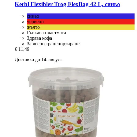
Kerbl
Flexibler Trog FlexBag 42 L, синьо
синьо
червено
жълто
Гъвкава пластмаса
Здрава кофа
За лесно транспортиране
€ 11,49
Доставка до 14. август