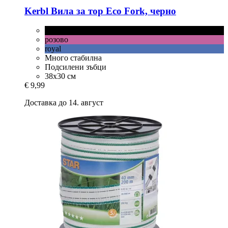
Kerbl
Вила за тор Eco Fork, черно
черно
розово
royal
Много стабилна
Подсилени зъбци
38х30 см
€ 9,99
Доставка до 14. август