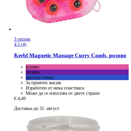
3 опции
4.5 (4)
Kerbl
Magnetic Massage Curry Comb, розово
розово
лилаво
кралско синьо
За приятен масаж
Изработен от мека пластмаса
Може да се използва от двете страни
€ 4,49
Доставка до 31. август