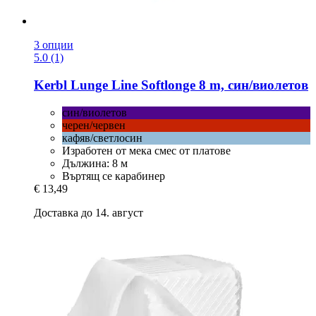
3 опции
5.0 (1)
Kerbl
Lunge Line Softlonge 8 m, син/виолетов
син/виолетов
черен/червен
кафяв/светлосин
Изработен от мека смес от платове
Дължина: 8 м
Въртящ се карабинер
€ 13,49
Доставка до 14. август