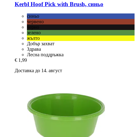
Kerbl
Hoof Pick with Brush, синьо
синьо
червено
черно
зелено
жълто
Добър захват
Здрава
Лесна поддръжка
€ 1,99
Доставка до 14. август