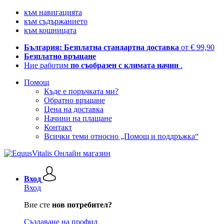
към навигацията
към съдържанието
към кошницата
България: Безплатна стандартна доставка
от € 99,90
Безплатно връщане
Ние работим
по съобразен с климата начин
.
Помощ
Къде е поръчката ми?
Обратно връщане
Цена на доставка
Начини на плащане
Контакт
Всички теми относно „Помощ и поддръжка“
Вход
Вход
Вие сте
нов потребител?
Създаване на профил