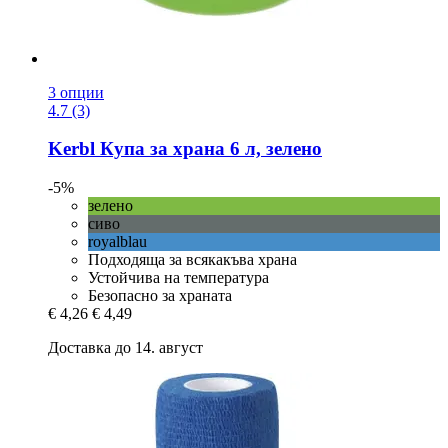
3 опции
4.7 (3)
Kerbl
Купа за храна 6 л, зелено
-5%
зелено
сиво
royalblau
Подходяща за всякакъва храна
Устойчива на температура
Безопасно за храната
€ 4,26
€ 4,49
Доставка до 14. август