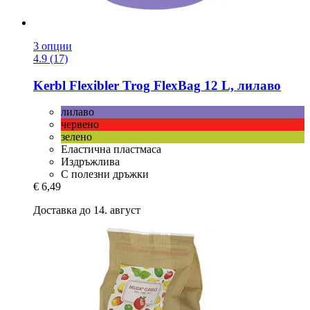
3 опции
4.9 (17)
Kerbl
Flexibler Trog FlexBag 12 L, лилаво
лилаво
червенo
зелено
Еластична пластмаса
Издръжлива
С полезни дръжки
€ 6,49
Доставка до 14. август