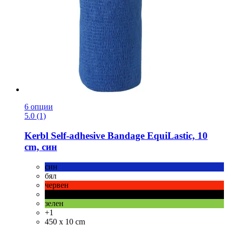
6 опции
5.0 (1)
Kerbl
Self-​adhesive Bandage EquiLastic, 10
cm, син
син
бял
червен
черен
зелен
+1
450 x 10 cm