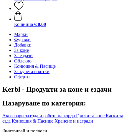
Кошница
€ 0,00
Марки
Фуражи
Добавки
За коне
За ездачи
Облекло
Конюшня & Пасище
За кучета и котки
Оферти
Kerbl - Продукти за коне и ездачи
Пазаруване по категория:
Аксесоари за езда и работа на корда
Грижи за коне
Каски за
езда
Конюшня & Пасище
Хранене и награди
Филтрирай и подреди