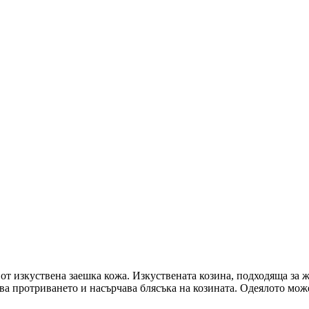
от изкуствена заешка кожа. Изкуствената козина, подходяща за 
а протриването и насърчава блясъка на козината. Одеялото може