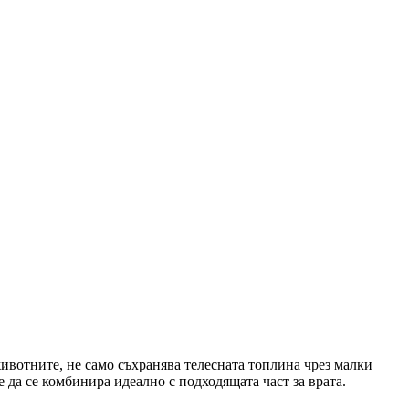
животните, не само съхранява телесната топлина чрез малки
 да се комбинира идеално с подходящата част за врата.