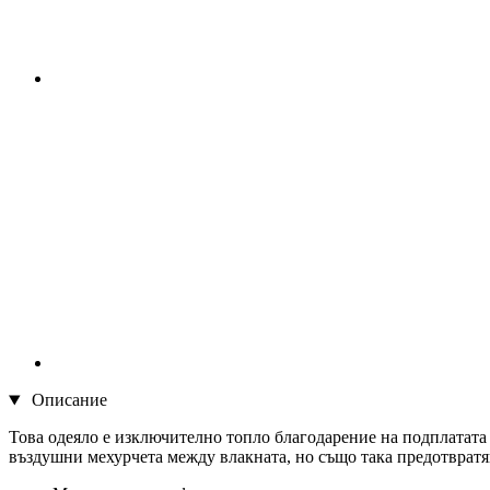
Описание
Това одеяло е изключително топло благодарение на подплатата 
въздушни мехурчета между влакната, но също така предотвратяв