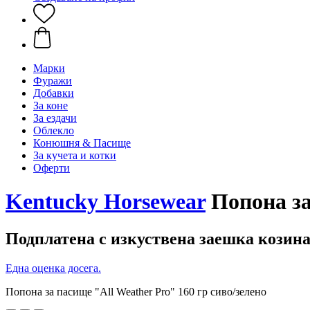
Марки
Фуражи
Добавки
За коне
За ездачи
Облекло
Конюшня & Пасище
За кучета и котки
Оферти
Kentucky Horsewear
Попона за
Подплатена с изкуствена заешка козин
Една оценка досега.
Попона за пасище "All Weather Pro" 160 гр сиво/зелено