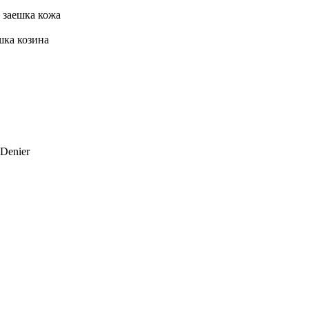
 заешка кожа
шка козина
 Denier