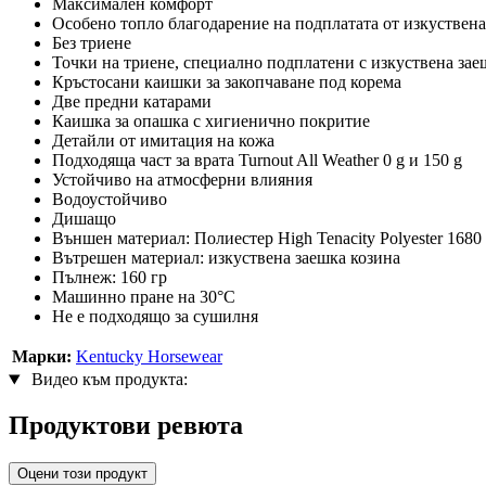
Максимален комфорт
Особено топло благодарение на подплатата от изкуствена
Без триене
Точки на триене, специално подплатени с изкуствена зае
Кръстосани каишки за закопчаване под корема
Две предни катарами
Каишка за опашка с хигиенично покритие
Детайли от имитация на кожа
Подходяща част за врата Turnout All Weather 0 g и 150 g
Устойчиво на атмосферни влияния
Водоустойчиво
Дишащо
Външен материал: Полиестер High Tenacity Polyester 1680
Вътрешен материал: изкуствена заешка козина
Пълнеж: 160 гр
Машинно пране на 30°С
Не е подходящо за сушилня
Марки:
Kentucky Horsewear
Видео към продукта:
Продуктови ревюта
Оцени този продукт