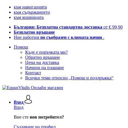
към навигацията
към съдържанието
към кошницата
България: Безплатна стандартна доставка
от € 99,90
Безплатно връщане
Ние работим
по съобразен с климата начин
.
Помощ
Къде е поръчката ми?
Обратно връщане
Цена на доставка
Начини на плащане
Контакт
Всички теми относно „Помощ и поддръжка“
Вход
Вход
Вие сте
нов потребител?
Създаване на профил