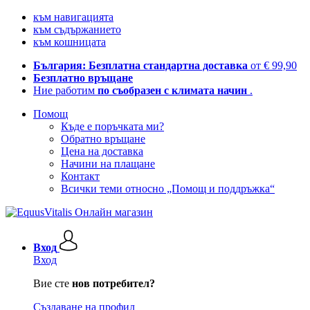
към навигацията
към съдържанието
към кошницата
България: Безплатна стандартна доставка
от € 99,90
Безплатно връщане
Ние работим
по съобразен с климата начин
.
Помощ
Къде е поръчката ми?
Обратно връщане
Цена на доставка
Начини на плащане
Контакт
Всички теми относно „Помощ и поддръжка“
Вход
Вход
Вие сте
нов потребител?
Създаване на профил