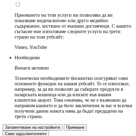
Приемането на тези услуги ни позволява да ви
показваме видеоклипове или друго медийно
съдържание, хоствано от външни доставчици. С вашето
съгласие ние използваме следните услуги на трети
страни на този уебсайт:
Vimeo, YouTube
Необходимо
Винаги активни
Технически необходимите бисквитки осигуряват само
основните функции на нашия уебсайт. Те се използват,
например, за да ви позволят да събирате продукти в
пазарската кошница или да влизате във вашия
клиентски акаунт. Това означава, че не е възможно да
направим каквито и да било заключения за вас и всички
получени данни никога няма да бъдат предадени на
трети страни.
Запаметяване на настройките
Приемане
Само задължителните