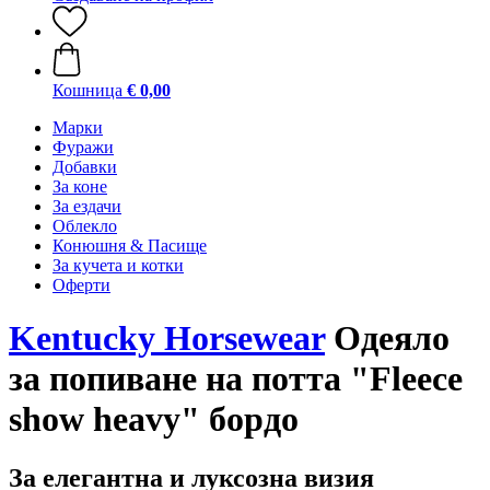
Кошница
€ 0,00
Марки
Фуражи
Добавки
За коне
За ездачи
Облекло
Конюшня & Пасище
За кучета и котки
Оферти
Kentucky Horsewear
Одеяло
за попиване на потта "Fleece
show heavy" бордо
За елегантна и луксозна визия