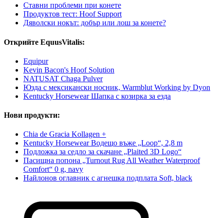
Ставни проблеми при конете
Продуктов тест: Hoof Support
Дяволски нокът: добър или лош за конете?
Открийте EquusVitalis:
Equipur
Kevin Bacon's Hoof Solution
NATUSAT Chaga Pulver
Юзда с мексикански носник, Warmblut Working by Dyon
Kentucky Horsewear Шапка с козирка за езда
Нови продукти:
Chia de Gracia Kollagen +
Kentucky Horsewear Водещо въже „Loop“, 2,8 m
Подложка за седло за скачане „Plaited 3D Logo“
Пасищна попона „Turnout Rug All Weather Waterproof
Comfort“ 0 g, navy
Найлонов оглавник с агнешка подплата Soft, black