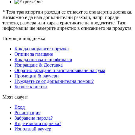
* Тези транспортни разходи се отнасят за стандартна доставка.
Възможно е да има допълнителни разходи, напр. поради
теглото, размера или характеристиките на продуктите. Тази
информация ще намерите директно в описанието на продукта.
Помощ и поддръжка
Как да направите поръчка
Опции за плащане
Как да ползвате профила си
Изпращане & Доставка
Обратно връщане и възстановяване на сума
Промоции & ваучери
Нуждаете се от допълнителна помощ?
Бизнес клиенти
Моят акаунт
Вход
Регистрация
Забравена парола?
Къде е моята поръчка?
Използвай ваучер