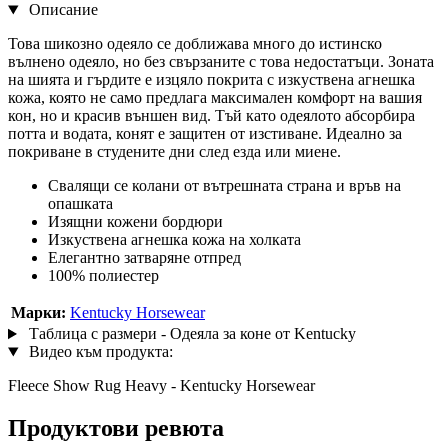
Описание
Това шикозно одеяло се доближава много до истинско
вълнено одеяло, но без свързаните с това недостатъци. Зоната
на шията и гърдите е изцяло покрита с изкуствена агнешка
кожа, която не само предлага максимален комфорт на вашия
кон, но и красив външен вид. Тъй като одеялото абсорбира
потта и водата, конят е защитен от изстиване. Идеално за
покриване в студените дни след езда или миене.
Свалящи се колани от вътрешната страна и връв на
опашката
Изящни кожени бордюри
Изкуствена агнешка кожа на холката
Елегантно затваряне отпред
100% полиестер
Марки:
Kentucky Horsewear
Таблица с размери - Одеяла за коне от Kentucky
Видео към продукта:
Fleece Show Rug Heavy - Kentucky Horsewear
Продуктови ревюта