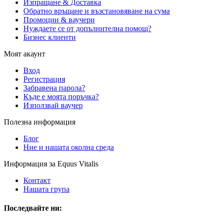
Изпращане & Доставка
Обратно връщане и възстановяване на сума
Промоции & ваучери
Нуждаете се от допълнителна помощ?
Бизнес клиенти
Моят акаунт
Вход
Регистрация
Забравена парола?
Къде е моята поръчка?
Използвай ваучер
Полезна информация
Блог
Ние и нашата околна среда
Информация за Equus Vitalis
Контакт
Нашата група
Последвайте ни: