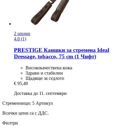
2 опции
4.0 (1)
PRESTIGE
Каишки за стремена Ideal
Dressage, tobacco, 75 cm (1 Чифт)
Висококачествена кожа
Здрави и стабилни
Щадящи за седлото
€ 95,49
Доставка до 11. септември
Стременници: 5 Артикул
Всички цени са с ДДС.
Филтри