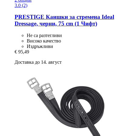
3.0 (2)
PRESTIGE
Каишки за стремена Ideal
Dressage, черни, 75 cm (1 Чифт)
Не са разтегливи
Високо качество
Издръжливи
€ 95,49
Доставка до 14. август