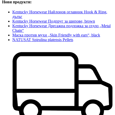
Нови продукти:
Kentucky Horsewear Найлонов оглавник Hook & Ring,
дълъг
Kentucky Horsewear Подпруг за шипове, brown
Kentucky Horsewear Дресажна подложка за седло „Metal
Chain“
Маска против мухи „Skin Friendly with ears“, black
NATUSAT Spirulina platensis Pellets