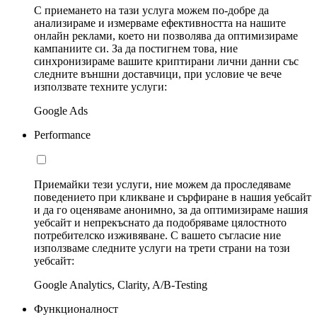
С приемането на тази услуга можем по-добре да
анализираме и измерваме ефективността на нашите
онлайн реклами, което ни позволява да оптимизираме
кампаниите си. За да постигнем това, ние
синхронизираме вашите криптирани лични данни със
следните външни доставчици, при условие че вече
използвате техните услуги:
Google Ads
Performance
Приемайки тези услуги, ние можем да проследяваме
поведението при кликване и сърфиране в нашия уебсайт
и да го оценяваме анонимно, за да оптимизираме нашия
уебсайт и непрекъснато да подобряваме цялостното
потребителско изживяване. С вашето съгласие ние
използваме следните услуги на трети страни на този
уебсайт:
Google Analytics, Clarity, A/B-Testing
Функционалност