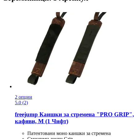
2 опции
5.0 (2)
freejump
Каишки за стремена "PRO GRIP",
кафяви, M (1 Чифт)
Патентовани моно каишки за стремена
Сменяеми ленти Grip