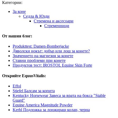
Категории:
За коне
Седла & Юзди
Стремена и аксесоари
Стременници
От нашия блог:
Produkttest: Damen-Bomberjacke
Дяволски нокът: добър или лош за конете?
Значението на магнезия за конете
Ставни проблеми при конете
Продуктов тест: IROSTOL Equine Skin Forte
Открийте EquusVitalis:
Effol
Stiefel Балсам за копита
Kentucky Horsewear Завеса за врата на бокса "Stable
Guard"
Equine America Magnitude Powder
Kerbl Подложка за лонжиращ колан, черна