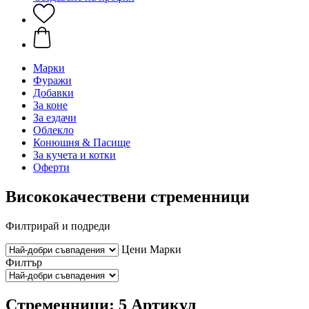
Марки
Фуражи
Добавки
За коне
За ездачи
Облекло
Конюшня & Пасище
За кучета и котки
Оферти
Висококачествени стременници
Филтрирай и подреди
Цени
Марки
Филтър
Стременници: 5 Артикул