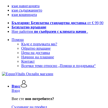
към навигацията
към съдържанието
към кошницата
България: Безплатна стандартна доставка
от € 99,90
Безплатно връщане
Ние работим
по съобразен с климата начин
.
Помощ
Къде е поръчката ми?
Обратно връщане
Цена на доставка
Начини на плащане
Контакт
Всички теми относно „Помощ и поддръжка“
Вход
Вход
Вие сте
нов потребител?
Създаване на профил