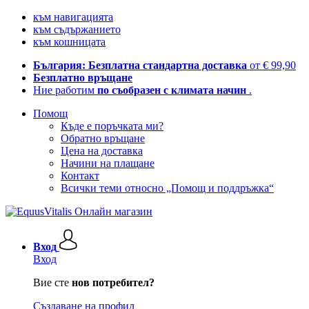
към навигацията
към съдържанието
към кошницата
България: Безплатна стандартна доставка
от € 99,90
Безплатно връщане
Ние работим
по съобразен с климата начин
.
Помощ
Къде е поръчката ми?
Обратно връщане
Цена на доставка
Начини на плащане
Контакт
Всички теми относно „Помощ и поддръжка“
Вход
Вход
Вие сте
нов потребител?
Създаване на профил