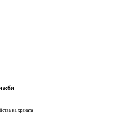
дажба
йства на храната