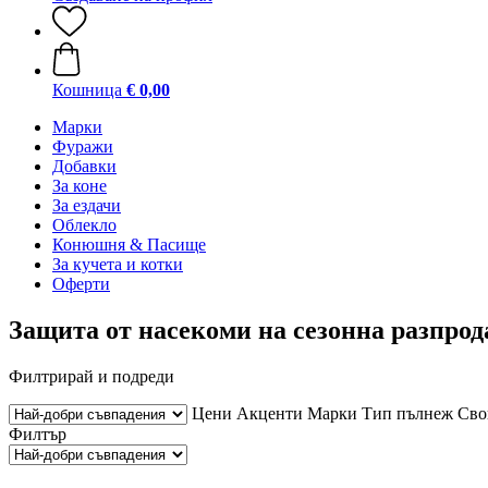
Кошница
€ 0,00
Марки
Фуражи
Добавки
За коне
За ездачи
Облекло
Конюшня & Пасище
За кучета и котки
Оферти
Защита от насекоми на сезонна разпро
Филтрирай и подреди
Цени
Акценти
Марки
Тип пълнеж
Сво
Филтър