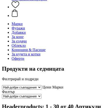
Марки
Фуражи
Добавки
За коне
За ездачи
Облекло
Конюшня & Пасище
За кучета и котки
Оферти
Продукти на седмицата
Филтрирай и подреди
Цени
Марки
Филтър
Headerproducts: 1 - 30 от 40 Артикули