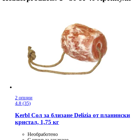
2 опции
4.8 (35)
Kerbl
Сол за близане Delizia от планински
кристал, 1,75 кг
Необработено
С шнур за закачане