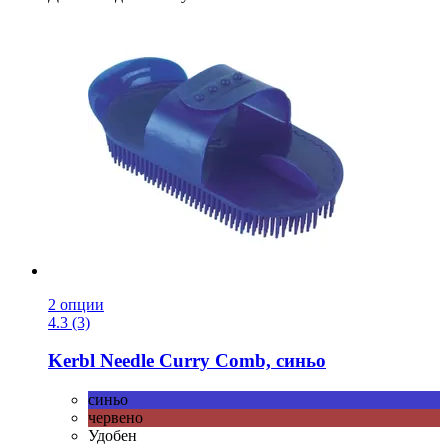
2 опции
4.3 (3)
Kerbl
Needle Curry Comb, синьо
синьо
червено
Удобен