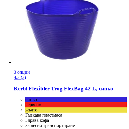
3 опции
4.3 (3)
Kerbl
Flexibler Trog FlexBag 42 L, синьо
синьо
червено
жълто
Гъвкава пластмаса
Здрава кофа
За лесно транспортиране