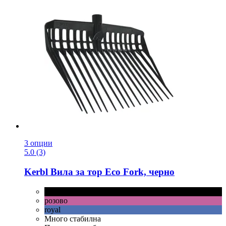
3 опции
5.0 (3)
Kerbl
Вила за тор Eco Fork, черно
черно
розово
royal
Много стабилна