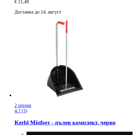
€ 11,49
Доставка до 14. август
2 опции
4.7 (3)
Kerbl
Mistboy -​ пълен комплект, черно
черно