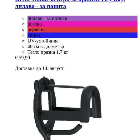
лилаво -​ за понита
лилаво - за понита
розово
червено
синьо
UV-устойчива
40 см в диаметър
Тегло празна 1,7 кг
€ 59,99
Доставка до 14. август