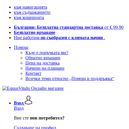
към навигацията
към съдържанието
към кошницата
България: Безплатна стандартна доставка
от € 99,90
Безплатно връщане
Ние работим
по съобразен с климата начин
.
Помощ
Къде е поръчката ми?
Обратно връщане
Цена на доставка
Начини на плащане
Контакт
Всички теми относно „Помощ и поддръжка“
Вход
Вход
Вие сте
нов потребител?
Създаване на профил