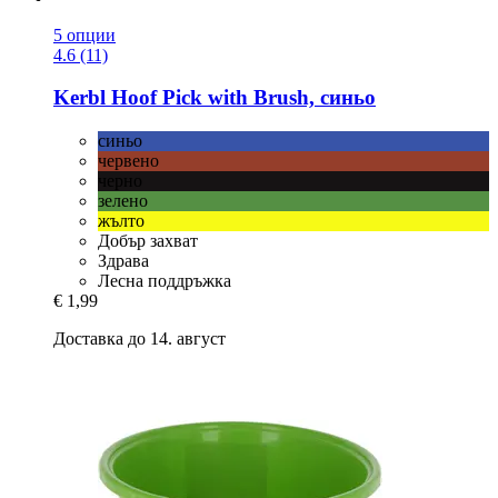
5 опции
4.6 (11)
Kerbl
Hoof Pick with Brush, синьо
синьо
червено
черно
зелено
жълто
Добър захват
Здрава
Лесна поддръжка
€ 1,99
Доставка до 14. август