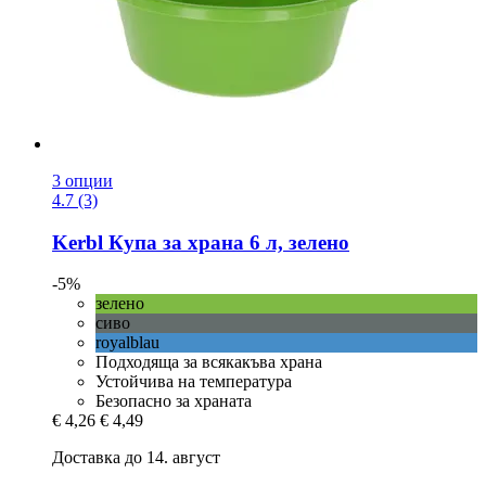
3 опции
4.7 (3)
Kerbl
Купа за храна 6 л, зелено
-5%
зелено
сиво
royalblau
Подходяща за всякакъва храна
Устойчива на температура
Безопасно за храната
€ 4,26
€ 4,49
Доставка до 14. август