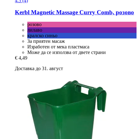
4.5 (4)
Kerbl
Magnetic Massage Curry Comb, розово
розово
лилаво
кралско синьо
За приятен масаж
Изработен от мека пластмаса
Може да се използва от двете страни
€ 4,49
Доставка до 31. август