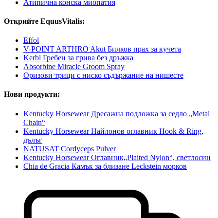
Атипична конска миопатия
Открийте EquusVitalis:
Effol
V-POINT ARTHRO Akut Билков прах за кучета
Kerbl Гребен за грива без дръжка
Absorbine Miracle Groom Spray
Оризови трици с ниско съдържание на нишесте
Нови продукти:
Kentucky Horsewear Дресажна подложка за седло „Metal
Chain“
Kentucky Horsewear Найлонов оглавник Hook & Ring,
дълъг
NATUSAT Cordyceps Pulver
Kentucky Horsewear Оглавник„Plaited Nylon“, светлосин
Chia de Gracia Камък за близане Leckstein морков