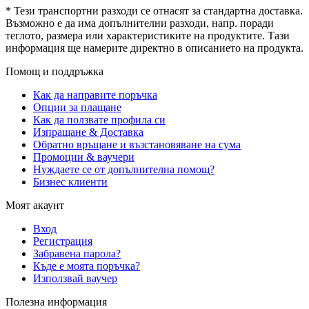
* Тези транспортни разходи се отнасят за стандартна доставка.
Възможно е да има допълнителни разходи, напр. поради
теглото, размера или характеристиките на продуктите. Тази
информация ще намерите директно в описанието на продукта.
Помощ и поддръжка
Как да направите поръчка
Опции за плащане
Как да ползвате профила си
Изпращане & Доставка
Обратно връщане и възстановяване на сума
Промоции & ваучери
Нуждаете се от допълнителна помощ?
Бизнес клиенти
Моят акаунт
Вход
Регистрация
Забравена парола?
Къде е моята поръчка?
Използвай ваучер
Полезна информация