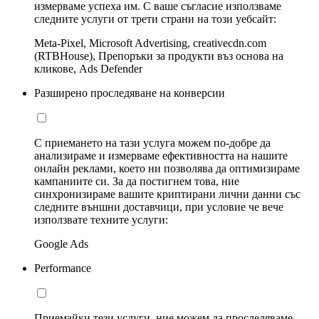
измерваме успеха им. С ваше съгласие използваме
следните услуги от трети страни на този уебсайт:
Meta-Pixel, Microsoft Advertising, creativecdn.com
(RTBHouse), Препоръки за продукти въз основа на
кликове, Ads Defender
Разширено проследяване на конверсии
С приемането на тази услуга можем по-добре да
анализираме и измерваме ефективността на нашите
онлайн реклами, което ни позволява да оптимизираме
кампаниите си. За да постигнем това, ние
синхронизираме вашите криптирани лични данни със
следните външни доставчици, при условие че вече
използвате техните услуги:
Google Ads
Performance
Приемайки тези услуги, ние можем да проследяваме