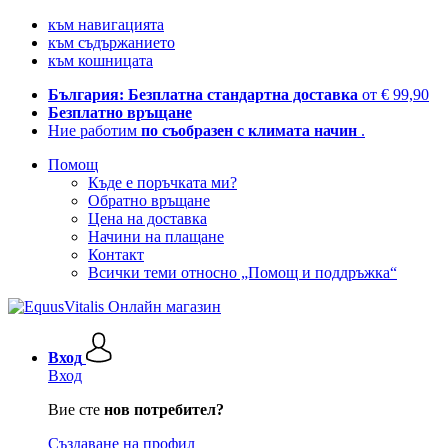
към навигацията
към съдържанието
към кошницата
България: Безплатна стандартна доставка
от € 99,90
Безплатно връщане
Ние работим
по съобразен с климата начин
.
Помощ
Къде е поръчката ми?
Обратно връщане
Цена на доставка
Начини на плащане
Контакт
Всички теми относно „Помощ и поддръжка“
Вход
Вход
Вие сте
нов потребител?
Създаване на профил