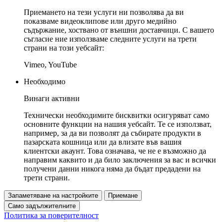
Приемането на тези услуги ни позволява да ви
показваме видеоклипове или друго медийно
съдържание, хоствано от външни доставчици. С вашето
съгласие ние използваме следните услуги на трети
страни на този уебсайт:
Vimeo, YouTube
Необходимо
Винаги активни
Технически необходимите бисквитки осигуряват само
основните функции на нашия уебсайт. Те се използват,
например, за да ви позволят да събирате продукти в
пазарската кошница или да влизате във вашия
клиентски акаунт. Това означава, че не е възможно да
направим каквито и да било заключения за вас и всички
получени данни никога няма да бъдат предадени на
трети страни.
Запаметяване на настройките
Приемане
Само задължителните
Политика за поверителност