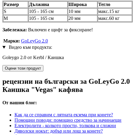
Размер
Дължина
Широка
Тегло
S
105 - 165 см
10 мм
макс.15 кг
М
105 - 165 см
20 мм
макс.60 кг
Забележка:
Включен е щифт за фиксиране!
Марки:
GoLeyGo 2.0
Видео към продукта:
Goleygo 2.0 от Kerbl / Каишка
Оцени този продукт
рецензии на български за GoLeyGo 2.0
Каишка "Vegas" кафява
От нашия блог:
Как да се справим с лятната екзема при конете?
Помощни поводи: помощно средство за начинаещи
Електролити - колкото прости, толкова и сложни
Дяволски нокът: добър или лош за конете?