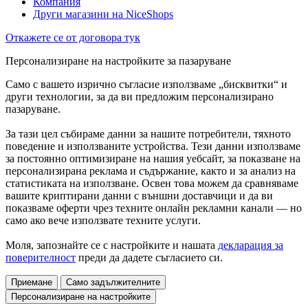
Компания
Други магазини на NiceShops
Откажете се от договора тук
Персонализиране на настройките за пазаруване
Само с вашето изрично съгласие използваме „бисквитки“ и
други технологии, за да ви предложим персонализирано
пазаруване.
За тази цел събираме данни за нашите потребители, тяхното
поведение и използваните устройства. Тези данни използваме
за постоянно оптимизиране на нашия уебсайт, за показване на
персонализирана реклама и съдържание, както и за анализ на
статистиката на използване. Освен това можем да сравняваме
вашите криптирани данни с външни доставчици и да ви
показваме оферти чрез техните онлайн рекламни канали — но
само ако вече използвате техните услуги.
Моля, запознайте се с настройките и нашата
декларация за
поверителност
преди да дадете съгласието си.
Приемане
Само задължителните
Персонализиране на настройките