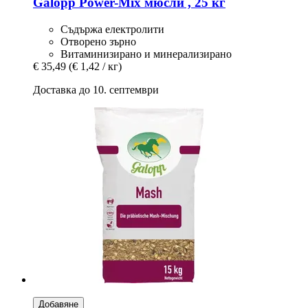
Galopp
Power-​Mix мюсли , 25 кг
Съдържа електролити
Отворено зърно
Витаминизирано и минерализирано
€ 35,49
(€ 1,42 / кг)
Доставка до 10. септември
Добавяне