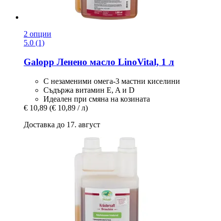
2 опции
5.0 (1)
Galopp
Ленено масло LinoVital, 1 л
С незаменими омега-3 мастни киселини
Съдържа витамин E, A и D
Идеален при смяна на козината
€ 10,89
(€ 10,89 / л)
Доставка до 17. август