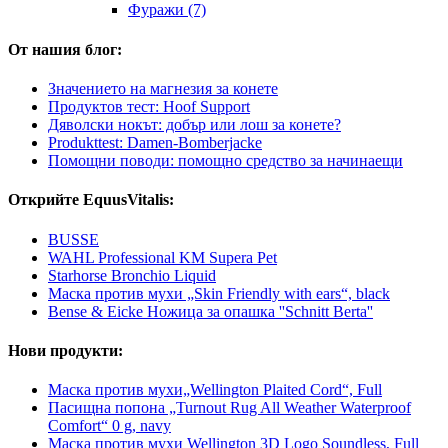
Фуражи (7)
От нашия блог:
Значението на магнезия за конете
Продуктов тест: Hoof Support
Дяволски нокът: добър или лош за конете?
Produkttest: Damen-Bomberjacke
Помощни поводи: помощно средство за начинаещи
Открийте EquusVitalis:
BUSSE
WAHL Professional KM Supera Pet
Starhorse Bronchio Liquid
Маска против мухи „Skin Friendly with ears“, black
Bense & Eicke Ножица за опашка ''Schnitt Berta''
Нови продукти:
Маска против мухи„Wellington Plaited Cord“, Full
Пасищна попона „Turnout Rug All Weather Waterproof
Comfort“ 0 g, navy
Маска против мухи Wellington 3D Logo Soundless, Full