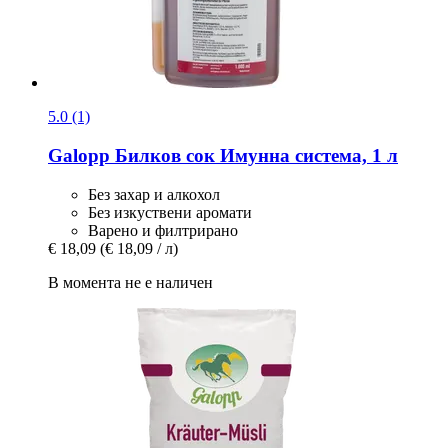
5.0 (1)
Galopp
Билков сок Имунна система, 1 л
Без захар и алкохол
Без изкуствени аромати
Варено и филтрирано
€ 18,09
(€ 18,09 / л)
В момента не е наличен