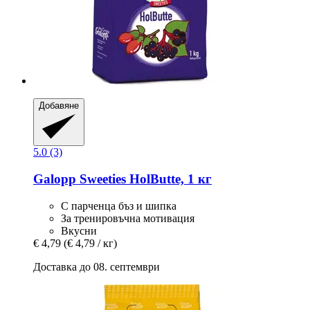
Добавяне
5.0 (3)
Galopp
Sweeties HolButte, 1 кг
С парченца бъз и шипка
За тренировъчна мотивация
Вкусни
€ 4,79
(€ 4,79 / кг)
Доставка до 08. септември