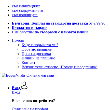
към навигацията
към съдържанието
към кошницата
България: Безплатна стандартна доставка
от € 99,90
Безплатно връщане
Ние работим
по съобразен с климата начин
.
Помощ
Къде е поръчката ми?
Обратно връщане
Цена на доставка
Начини на плащане
Контакт
Всички теми относно „Помощ и поддръжка“
Вход
Вход
Вие сте
нов потребител?
Създаване на профил