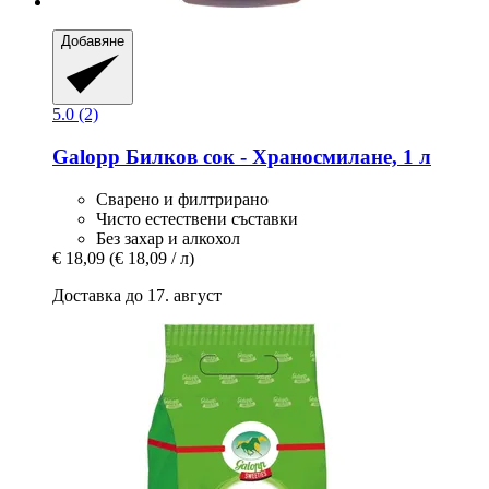
Добавяне
5.0 (2)
Galopp
Билков сок -​ Храносмилане, 1 л
Сварено и филтрирано
Чисто естествени съставки
Без захар и алкохол
€ 18,09
(€ 18,09 / л)
Доставка до 17. август