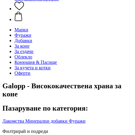
Марки
Фуражи
Добавки
За коне
За ездачи
Облекло
Конюшня & Пасище
За кучета и котки
Оферти
Galopp - Висококачествена храна за
коне
Пазаруване по категория:
Лакомства
Минерални добавки
Фуражи
Филтрирай и подреди