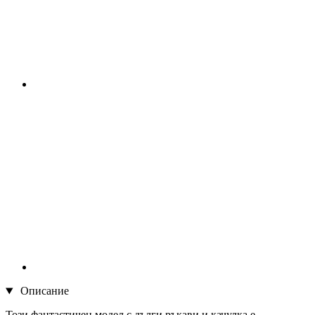
Описание
Този фантастичен модел с дълги ръкави и качулка е