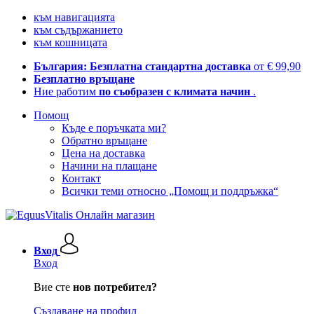
към навигацията
към съдържанието
към кошницата
България: Безплатна стандартна доставка
от € 99,90
Безплатно връщане
Ние работим
по съобразен с климата начин
.
Помощ
Къде е поръчката ми?
Обратно връщане
Цена на доставка
Начини на плащане
Контакт
Всички теми относно „Помощ и поддръжка“
Вход
Вход
Вие сте
нов потребител?
Създаване на профил