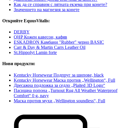
Как да се справим с лятната екзема при конете?
Значението на магнезия за конете
Открийте EquusVitalis:
DERBY
QHP Кожен кавесон, кафяв
ESKADRON Камбани "Rubber" черно BASIC
Carr & Day & Martin Carrs Leather Oil
St.Hippolyt Lamin forte
Нови продукти:
Kentucky Horsewear Подпруг за шипове, black
Kentucky Horsewear Маска против „Wellington“, Full
Дресажна подложка за седло „Plaited 3D Logo“
Пасищна попона „Turnout Rug All Weather Waterproof
Comfort“ 0 g, navy
Маска против мухи „Wellington soundless“, Full