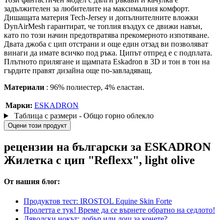
задължителен за любителите на максималния комфорт.
Дишащата материя Tech-Jersey и допълнителните вложки
DynAirMesh гарантират, че топлия въздух се движи навън,
като по този начин предотвратява прекомерното изпотяване.
Двата джоба с цип отстрани и още един отзад ви позволяват
винаги да имате всичко под ръка. Ципът отпред е с подплата.
Плътното прилягане и щампата Eskadron в 3D и тон в тон на
гърдите правят дизайна още по-завладяващ.
Материали
: 96% полиестер, 4% еластан.
Марки:
ESKADRON
Таблица с размери - Общо горно облекло
Оцени този продукт
рецензии на български за ESKADRON
Жилетка с цип "Reflexx", light olive
От нашия блог:
Продуктов тест: IROSTOL Equine Skin Forte
Пролетта е тук! Време да се върнете обратно на седлото!
Дяволски нокът: добър или лош за конете?