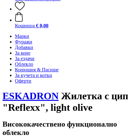
Кошница
€ 0,00
Марки
Фуражи
Добавки
За коне
За ездачи
Облекло
Конюшня & Пасище
За кучета и котки
Оферти
ESKADRON
Жилетка с цип
"Reflexx", light olive
Висококачествено функционално
облекло