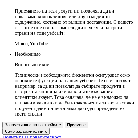
Приемането на тези услуги ни позволява да ви
показваме видеоклипове или друго медийно
съдържание, хоствано от външни доставчици. С вашето
съгласие ние използваме следните услуги на трети
страни на този уебсайт:
Vimeo, YouTube
Необходимо
Винаги активни
Технически необходимите бисквитки осигуряват само
основните функции на нашия уебсайт. Те се използват,
например, за да ви позволят да събирате продукти в
пазарската кошница или да влизате във вашия
клиентски акаунт. Това означава, че не е възможно да
направим каквито и да било заключения за вас и всички
получени данни никога няма да бъдат предадени на
трети страни.
Запаметяване на настройките
Приемане
Само задължителните
Политика за поверителност