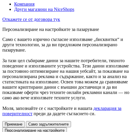
Компания
Други магазини на NiceShops
Откажете се от договора тук
Персонализиране на настройките за пазаруване
Само с вашето изрично съгласие използваме „бисквитки“ и
други технологии, за да ви предложим персонализирано
пазаруване.
За тази цел събираме данни за нашите потребители, тяхното
поведение и използваните устройства. Тези данни използваме
за постоянно оптимизиране на нашия уебсайт, за показване на
персонализирана реклама и съдържание, както и за анализ на
статистиката на използване. Освен това можем да сравняваме
вашите криптирани данни с външни доставчици и да ви
показваме оферти чрез техните онлайн рекламни канали — но
само ако вече използвате техните услуги.
Моля, запознайте се с настройките и нашата
декларация за
поверителност
преди да дадете съгласието си.
Приемане
Само задължителните
Персонализиране на настройките