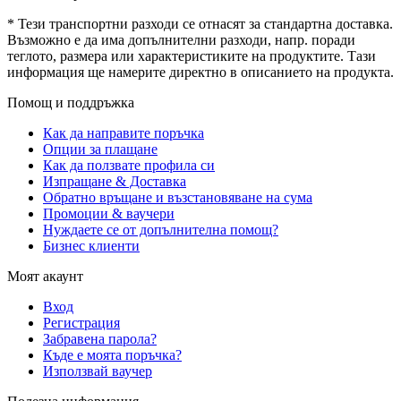
* Тези транспортни разходи се отнасят за стандартна доставка.
Възможно е да има допълнителни разходи, напр. поради
теглото, размера или характеристиките на продуктите. Тази
информация ще намерите директно в описанието на продукта.
Помощ и поддръжка
Как да направите поръчка
Опции за плащане
Как да ползвате профила си
Изпращане & Доставка
Обратно връщане и възстановяване на сума
Промоции & ваучери
Нуждаете се от допълнителна помощ?
Бизнес клиенти
Моят акаунт
Вход
Регистрация
Забравена парола?
Къде е моята поръчка?
Използвай ваучер