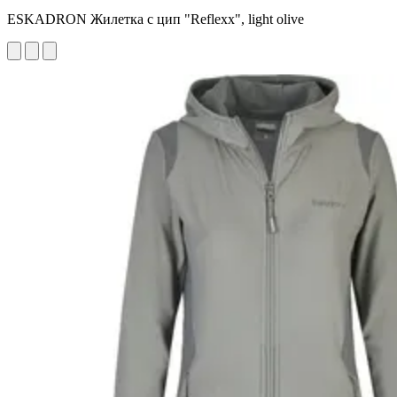
ESKADRON Жилетка с цип "Reflexx", light olive