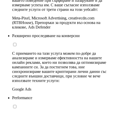
вашето поведение при сърфиране и пазаруване и да
измерваме успеха им. С ваше съгласие използваме
следните услуги от трети страни на този уебсайт:
Meta-Pixel, Microsoft Advertising, creativecdn.com
(RTBHouse), Препоръки за продукти въз основа на
кликове, Ads Defender
Разширено проследяване на конверсии
С приемането на тази услуга можем по-добре да
анализираме и измерваме ефективността на нашите
онлайн реклами, което ни позволява да оптимизираме
кампаниите си. За да постигнем това, ние
синхронизираме вашите криптирани лични данни със
следните външни доставчици, при условие че вече
използвате техните услуги:
Google Ads
Performance