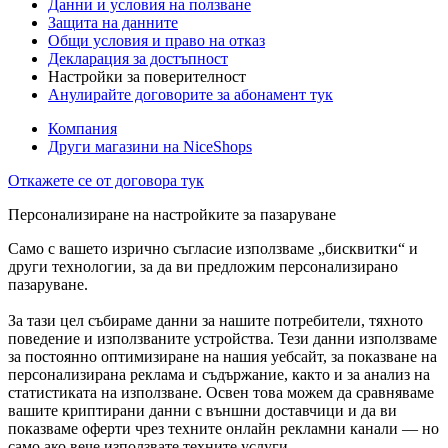
Данни и условия на ползване
Защита на данните
Общи условия и право на отказ
Декларация за достъпност
Настройки за поверителност
Анулирайте договорите за абонамент тук
Компания
Други магазини на NiceShops
Откажете се от договора тук
Персонализиране на настройките за пазаруване
Само с вашето изрично съгласие използваме „бисквитки“ и
други технологии, за да ви предложим персонализирано
пазаруване.
За тази цел събираме данни за нашите потребители, тяхното
поведение и използваните устройства. Тези данни използваме
за постоянно оптимизиране на нашия уебсайт, за показване на
персонализирана реклама и съдържание, както и за анализ на
статистиката на използване. Освен това можем да сравняваме
вашите криптирани данни с външни доставчици и да ви
показваме оферти чрез техните онлайн рекламни канали — но
само ако вече използвате техните услуги.