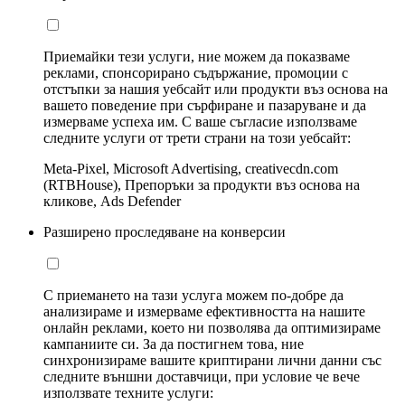
Приемайки тези услуги, ние можем да показваме
реклами, спонсорирано съдържание, промоции с
отстъпки за нашия уебсайт или продукти въз основа на
вашето поведение при сърфиране и пазаруване и да
измерваме успеха им. С ваше съгласие използваме
следните услуги от трети страни на този уебсайт:
Meta-Pixel, Microsoft Advertising, creativecdn.com
(RTBHouse), Препоръки за продукти въз основа на
кликове, Ads Defender
Разширено проследяване на конверсии
С приемането на тази услуга можем по-добре да
анализираме и измерваме ефективността на нашите
онлайн реклами, което ни позволява да оптимизираме
кампаниите си. За да постигнем това, ние
синхронизираме вашите криптирани лични данни със
следните външни доставчици, при условие че вече
използвате техните услуги: