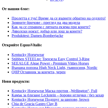
От нашия блог:
Пролетта е тук! Време да се върнете обратно на седлото!
Зимните бричове - преглед на два модела
Как да се справим с лятната екзема при конете?
Дяволски нокът: добър или лош за конете?
Produkttest: Damen-Bomberjacke
Открийте EquusVitalis:
Kentucky Horsewear
Stübben STEELtec Трензела Easy Control 3-Ring
SEEALGE Algae Power - Premium Vitties Horses
Външна попона High Neck Light, тъмносиня, Nordic
QHP Оглавник за кончета, черен
Нови продукти:
Kentucky Horsewear Маска против „Wellington“, Full
Камък за близане Leckstein – борови иглички / без захар
Kentucky Horsewear Подпруг за шипове, brown
Chia de Gracia Gastro Clay B