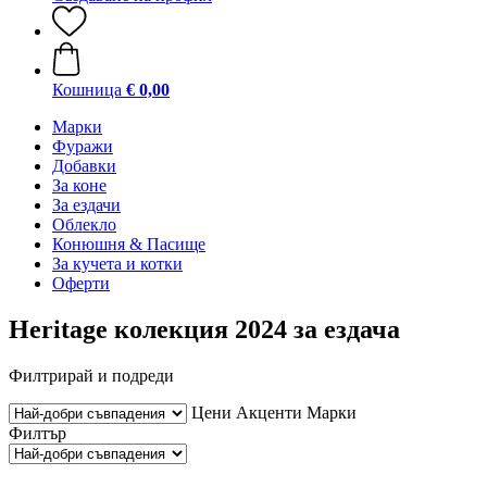
Кошница
€ 0,00
Марки
Фуражи
Добавки
За коне
За ездачи
Облекло
Конюшня & Пасище
За кучета и котки
Оферти
Heritage колекция 2024 за ездача
Филтрирай и подреди
Цени
Акценти
Марки
Филтър