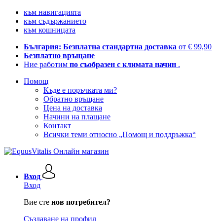
към навигацията
към съдържанието
към кошницата
България: Безплатна стандартна доставка
от € 99,90
Безплатно връщане
Ние работим
по съобразен с климата начин
.
Помощ
Къде е поръчката ми?
Обратно връщане
Цена на доставка
Начини на плащане
Контакт
Всички теми относно „Помощ и поддръжка“
Вход
Вход
Вие сте
нов потребител?
Създаване на профил