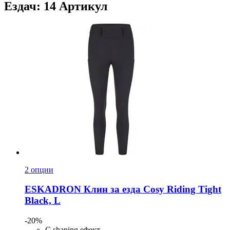
Ездач: 14 Артикул
2 опции
ESKADRON
Клин за езда Cosy Riding Tight
Black, L
-20%
С shaping ефект