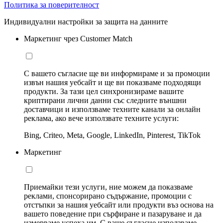
Политика за поверителност
Индивидуални настройки за защита на данните
Маркетинг чрез Customer Match
С вашето съгласие ще ви информираме и за промоции
извън нашия уебсайт и ще ви показваме подходящи
продукти. За тази цел синхронизираме вашите
криптирани лични данни със следните външни
доставчици и използваме техните канали за онлайн
реклама, ако вече използвате техните услуги:
Bing, Criteo, Meta, Google, LinkedIn, Pinterest, TikTok
Маркетинг
Приемайки тези услуги, ние можем да показваме
реклами, спонсорирано съдържание, промоции с
отстъпки за нашия уебсайт или продукти въз основа на
вашето поведение при сърфиране и пазаруване и да
измерваме успеха им. С ваше съгласие използваме