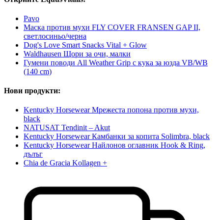
Pavo
Маска против мухи FLY COVER FRANSEN GAP II,
светлосиньо/черна
Dog's Love Smart Snacks Vital + Glow
Waldhausen Щори за очи, малки
Гумени поводи All Weather Grip с кука за юзда VB/WB
(140 cm)
Нови продукти:
Kentucky Horsewear Мрежеста попона против мухи,
black
NATUSAT Tendinit – Akut
Kentucky Horsewear Камбанки за копита Solimbra, black
Kentucky Horsewear Найлонов оглавник Hook & Ring,
дълъг
Chia de Gracia Kollagen +