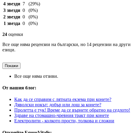
4 звезди
7
(29%)
3 звезди
0
(0%)
2 звезди
0
(0%)
1 звезда
0
(0%)
24
оценки
Все още няма рецензии на български, но 14 рецензии на други
езици.
Покажи
Все още няма отзиви.
От нашия блог:
Как да се справим с лятната екзема при конете?
Дяволски нокът: добър или лош за конете?
Пролетта е тук! Време да се върнете обратно на седлото!
Здраве на стомашно-чревния тракт при конете
Електролити - колкото прости, толкова и сложни
Открийте EquusVitalis: