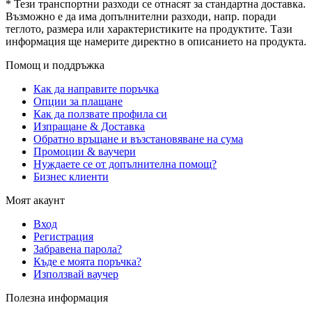
* Тези транспортни разходи се отнасят за стандартна доставка.
Възможно е да има допълнителни разходи, напр. поради
теглото, размера или характеристиките на продуктите. Тази
информация ще намерите директно в описанието на продукта.
Помощ и поддръжка
Как да направите поръчка
Опции за плащане
Как да ползвате профила си
Изпращане & Доставка
Обратно връщане и възстановяване на сума
Промоции & ваучери
Нуждаете се от допълнителна помощ?
Бизнес клиенти
Моят акаунт
Вход
Регистрация
Забравена парола?
Къде е моята поръчка?
Използвай ваучер
Полезна информация