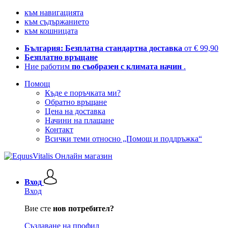
към навигацията
към съдържанието
към кошницата
България: Безплатна стандартна доставка
от € 99,90
Безплатно връщане
Ние работим
по съобразен с климата начин
.
Помощ
Къде е поръчката ми?
Обратно връщане
Цена на доставка
Начини на плащане
Контакт
Всички теми относно „Помощ и поддръжка“
Вход
Вход
Вие сте
нов потребител?
Създаване на профил