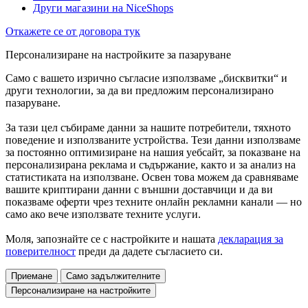
Други магазини на NiceShops
Откажете се от договора тук
Персонализиране на настройките за пазаруване
Само с вашето изрично съгласие използваме „бисквитки“ и
други технологии, за да ви предложим персонализирано
пазаруване.
За тази цел събираме данни за нашите потребители, тяхното
поведение и използваните устройства. Тези данни използваме
за постоянно оптимизиране на нашия уебсайт, за показване на
персонализирана реклама и съдържание, както и за анализ на
статистиката на използване. Освен това можем да сравняваме
вашите криптирани данни с външни доставчици и да ви
показваме оферти чрез техните онлайн рекламни канали — но
само ако вече използвате техните услуги.
Моля, запознайте се с настройките и нашата
декларация за
поверителност
преди да дадете съгласието си.
Приемане
Само задължителните
Персонализиране на настройките