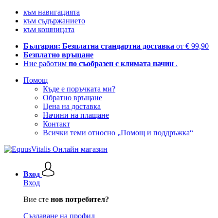
към навигацията
към съдържанието
към кошницата
България: Безплатна стандартна доставка
от € 99,90
Безплатно връщане
Ние работим
по съобразен с климата начин
.
Помощ
Къде е поръчката ми?
Обратно връщане
Цена на доставка
Начини на плащане
Контакт
Всички теми относно „Помощ и поддръжка“
Вход
Вход
Вие сте
нов потребител?
Създаване на профил