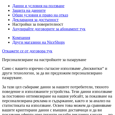
Данни и условия на ползване
Защита на данните
Общи условия и право на отказ
Декларация за достъпност
Настройки за поверителност
Анулирайте договорите за абонамент тук
Компания
Други магазини на NiceShops
Откажете се от договора тук
Персонализиране на настройките за пазаруване
Само с вашето изрично съгласие използваме „бисквитки“ и
други технологии, за да ви предложим персонализирано
пазаруване.
За тази цел събираме данни за нашите потребители, тяхното
поведение и използваните устройства. Тези данни използваме
за постоянно оптимизиране на нашия уебсайт, за показване на
персонализирана реклама и съдържание, както и за анализ на
статистиката на използване. Освен това можем да сравняваме
вашите криптирани данни с външни доставчици и да ви
показваме оферти чрез техните онлайн рекламни канали — но