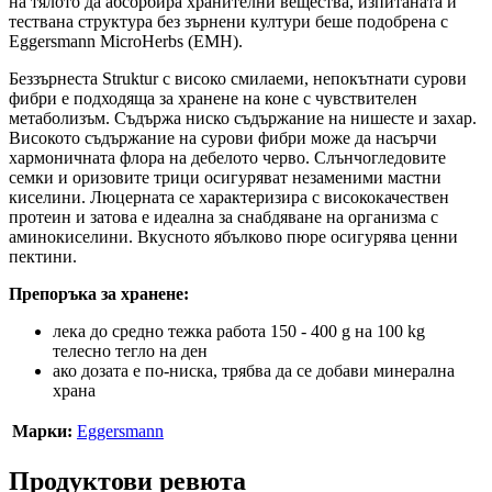
на тялото да абсорбира хранителни вещества, изпитаната и
тествана структура без зърнени култури беше подобрена с
Eggersmann MicroHerbs (EMH).
Беззърнеста Struktur с високо смилаеми, непокътнати сурови
фибри е подходяща за хранене на коне с чувствителен
метаболизъм. Съдържа ниско съдържание на нишесте и захар.
Високото съдържание на сурови фибри може да насърчи
хармоничната флора на дебелото черво. Слънчогледовите
семки и оризовите трици осигуряват незаменими мастни
киселини. Люцерната се характеризира с висококачествен
протеин и затова е идеална за снабдяване на организма с
аминокиселини. Вкусното ябълково пюре осигурява ценни
пектини.
Препоръка за хранене:
лека до средно тежка работа 150 - 400 g на 100 kg
телесно тегло на ден
ако дозата е по-ниска, трябва да се добави минерална
храна
Марки:
Eggersmann
Продуктови ревюта