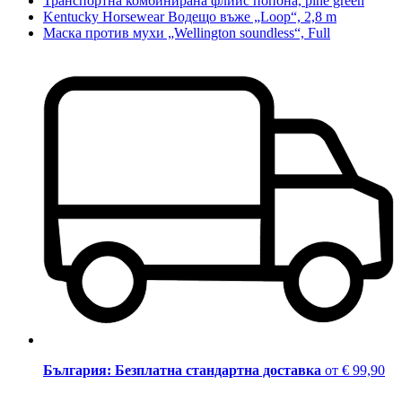
Транспортна комбинирана флийс попона, pine green
Kentucky Horsewear Водещо въже „Loop“, 2,8 m
Маска против мухи „Wellington soundless“, Full
България: Безплатна стандартна доставка
от € 99,90