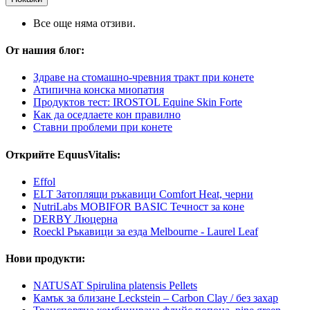
Все още няма отзиви.
От нашия блог:
Здраве на стомашно-чревния тракт при конете
Атипична конска миопатия
Продуктов тест: IROSTOL Equine Skin Forte
Как да оседлаете кон правилно
Ставни проблеми при конете
Открийте EquusVitalis:
Effol
ELT Затоплящи ръкавици Comfort Heat, черни
NutriLabs MOBIFOR BASIC Течност за коне
DERBY Люцерна
Roeckl Ръкавици за езда Melbourne - Laurel Leaf
Нови продукти:
NATUSAT Spirulina platensis Pellets
Камък за близане Leckstein – Carbon Clay / без захар