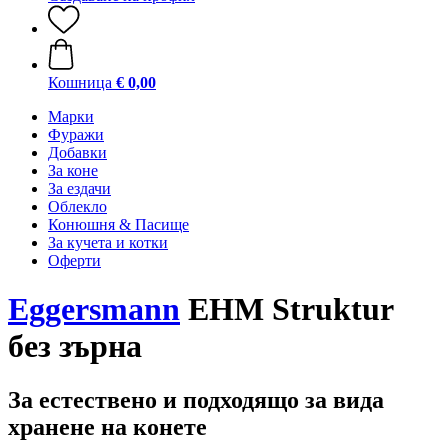
Кошница
€ 0,00
Марки
Фуражи
Добавки
За коне
За ездачи
Облекло
Конюшня & Пасище
За кучета и котки
Оферти
Eggersmann
EHM Struktur
без зърна
За естествено и подходящо за вида
хранене на конете