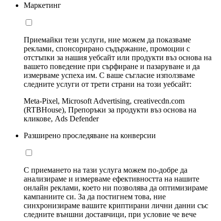
Маркетинг
Приемайки тези услуги, ние можем да показваме
реклами, спонсорирано съдържание, промоции с
отстъпки за нашия уебсайт или продукти въз основа на
вашето поведение при сърфиране и пазаруване и да
измерваме успеха им. С ваше съгласие използваме
следните услуги от трети страни на този уебсайт:
Meta-Pixel, Microsoft Advertising, creativecdn.com
(RTBHouse), Препоръки за продукти въз основа на
кликове, Ads Defender
Разширено проследяване на конверсии
С приемането на тази услуга можем по-добре да
анализираме и измерваме ефективността на нашите
онлайн реклами, което ни позволява да оптимизираме
кампаниите си. За да постигнем това, ние
синхронизираме вашите криптирани лични данни със
следните външни доставчици, при условие че вече