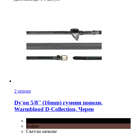
2 опции
Dy'on
5/8'' (16mm) гумени поводи,
Warmblood D-​Collection, Черен
Черен
Кафяв
Светли шевове