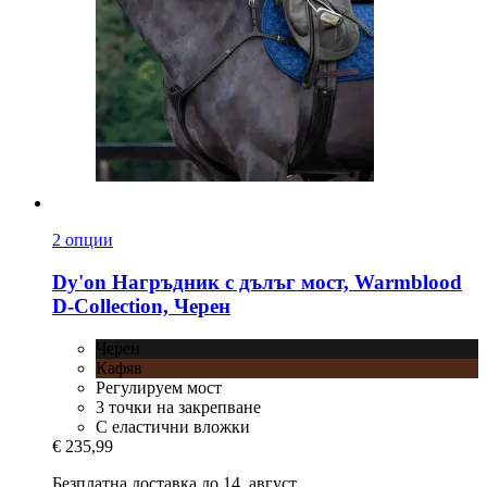
2 опции
Dy'on
Нагръдник с дълъг мост, Warmblood
D-​Collection, Черен
Черен
Кафяв
Регулируем мост
3 точки на закрепване
С еластични вложки
€ 235,99
Безплатна доставка до 14. август