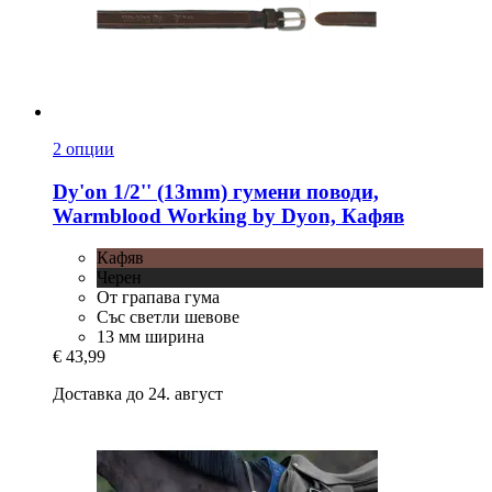
2 опции
Dy'on
1/2'' (13mm) гумени поводи,
Warmblood Working by Dyon, Кафяв
Кафяв
Черен
От грапава гума
Със светли шевове
13 мм ширина
€ 43,99
Доставка до 24. август