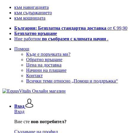
към навигацията
към съдържанието
към кошницата
България: Безплатна стандартна доставка
от € 99,90
Безплатно връщане
Ние работим
по съобразен с климата начин
.
Помощ
Къде е поръчката ми?
Обратно връщане
Цена на доставка
Начини на плащане
Контакт
Всички теми относно „Помощ и поддръжка“
Вход
Вход
Вие сте
нов потребител?
Създаване на профил