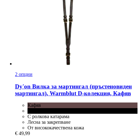
2 опции
Dy'on
Вилка за мартингал (пръстеновиден
мартингал), Warmblut D-​колекция, Кафяв
Кафяв
Черен
С ролкова катарама
Лесна за закрепване
От висококачествена кожа
€ 49,99