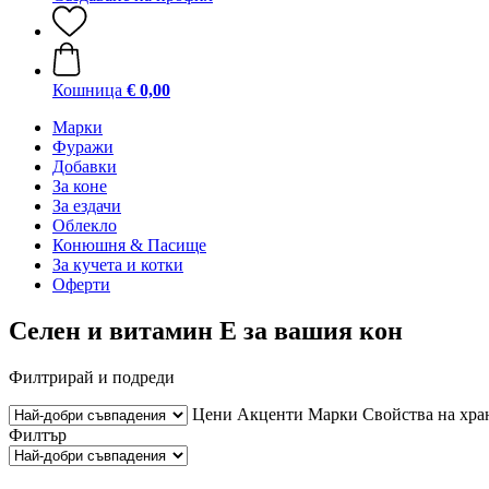
Кошница
€ 0,00
Марки
Фуражи
Добавки
За коне
За ездачи
Облекло
Конюшня & Пасище
За кучета и котки
Оферти
Селен и витамин Е за вашия кон
Филтрирай и подреди
Цени
Акценти
Марки
Свойства на хра
Филтър