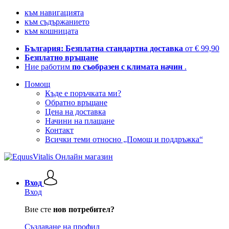
към навигацията
към съдържанието
към кошницата
България: Безплатна стандартна доставка
от € 99,90
Безплатно връщане
Ние работим
по съобразен с климата начин
.
Помощ
Къде е поръчката ми?
Обратно връщане
Цена на доставка
Начини на плащане
Контакт
Всички теми относно „Помощ и поддръжка“
Вход
Вход
Вие сте
нов потребител?
Създаване на профил