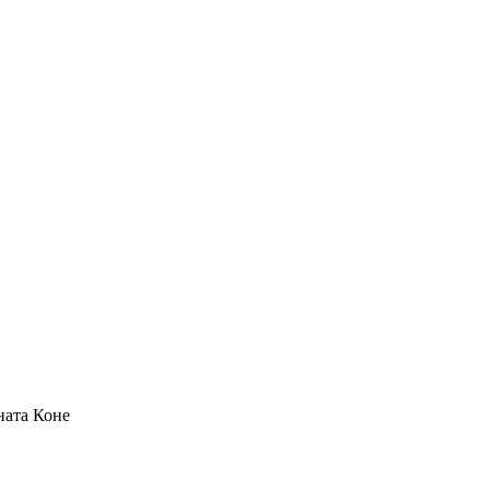
ната
Коне