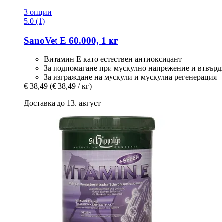
3 опции
5.0 (1)
SanoVet
E 60.000, 1 кг
Витамин Е като естествен антиоксидант
За подпомагане при мускулно напрежение и втвърд
За изграждане на мускули и мускулна регенерация
€ 38,49
(€ 38,49 / кг)
Доставка до 13. август