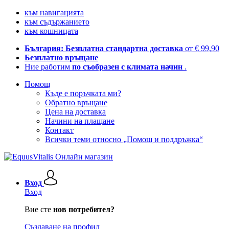
към навигацията
към съдържанието
към кошницата
България: Безплатна стандартна доставка
от € 99,90
Безплатно връщане
Ние работим
по съобразен с климата начин
.
Помощ
Къде е поръчката ми?
Обратно връщане
Цена на доставка
Начини на плащане
Контакт
Всички теми относно „Помощ и поддръжка“
Вход
Вход
Вие сте
нов потребител?
Създаване на профил