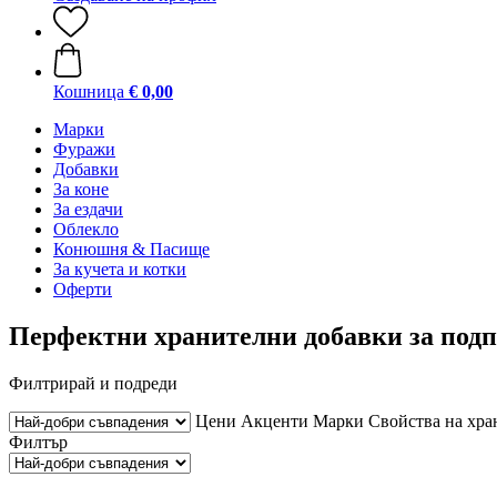
Кошница
€ 0,00
Марки
Фуражи
Добавки
За коне
За ездачи
Облекло
Конюшня & Пасище
За кучета и котки
Оферти
Перфектни хранителни добавки за подп
Филтрирай и подреди
Цени
Акценти
Марки
Свойства на хра
Филтър