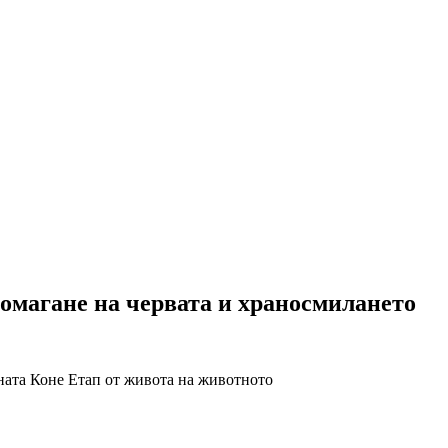
омагане на червата и храносмилането
ната
Коне
Етап от живота на животното