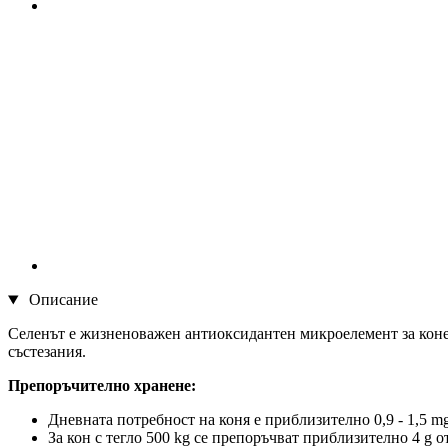
Описание
Селенът е жизненоважен антиоксидантен микроелемент за конет
състезания.
Препоръчително хранене:
Дневната потребност на коня е приблизително 0,9 - 1,5 m
За кон с тегло 500 kg се препоръчват приблизително 4 g 