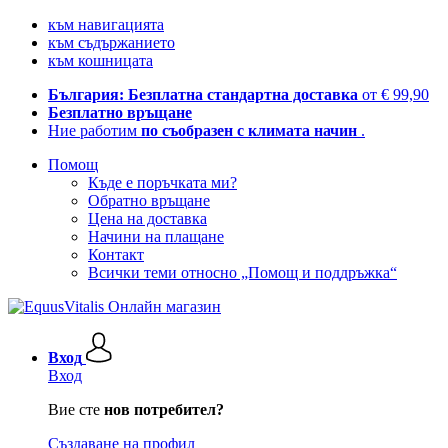
към навигацията
към съдържанието
към кошницата
България: Безплатна стандартна доставка
от € 99,90
Безплатно връщане
Ние работим
по съобразен с климата начин
.
Помощ
Къде е поръчката ми?
Обратно връщане
Цена на доставка
Начини на плащане
Контакт
Всички теми относно „Помощ и поддръжка“
Вход
Вход
Вие сте
нов потребител?
Създаване на профил