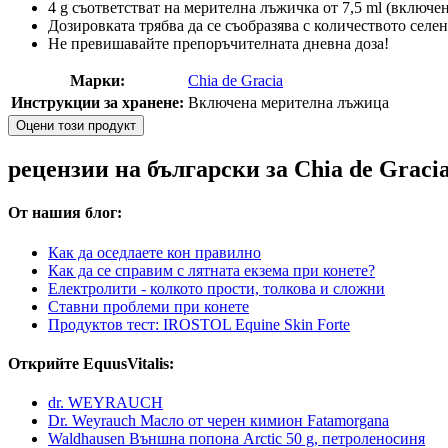
4 g съответстват на мерителна лъжичка от 7,5 ml (включе
Дозировката трябва да се съобразява с количеството селе
Не превишавайте препоръчителната дневна доза!
Марки:
Chia de Gracia
Инструкции за хранене:
Включена мерителна лъжица
Оцени този продукт
рецензии на български за Chia de Graci
От нашия блог:
Как да оседлаете кон правилно
Как да се справим с лятната екзема при конете?
Електролити - колкото прости, толкова и сложни
Ставни проблеми при конете
Продуктов тест: IROSTOL Equine Skin Forte
Открийте EquusVitalis:
dr. WEYRAUCH
Dr. Weyrauch Масло от черен кимион Fatamorgana
Waldhausen Външна попона Arctic 50 g, петроленосиня