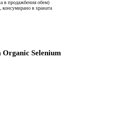
на в продажбения обем)
н, консумирано в храната
a Organic Selenium