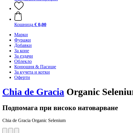
Кошница
€ 0,00
Марки
Фуражи
Добавки
За коне
За ездачи
Облекло
Конюшня & Пасище
За кучета и котки
Оферти
Chia de Gracia
Organic Seleni
Подпомага при високо натоварване
Chia de Gracia Organic Selenium