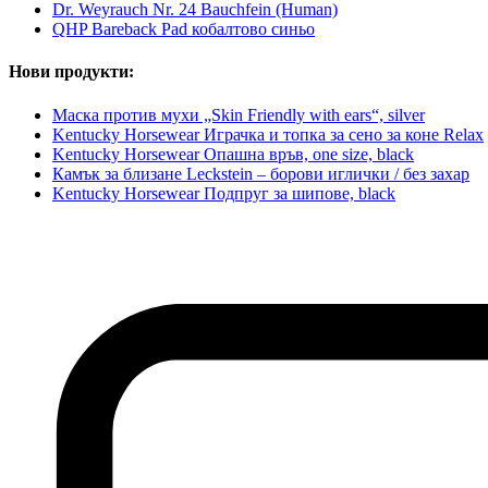
Dr. Weyrauch Nr. 24 Bauchfein (Human)
QHP Bareback Pad кобалтово синьо
Нови продукти:
Маска против мухи „Skin Friendly with ears“, silver
Kentucky Horsewear Играчка и топка за сено за коне Relax
Kentucky Horsewear Опашна връв, one size, black
Камък за близане Leckstein – борови иглички / без захар
Kentucky Horsewear Подпруг за шипове, black