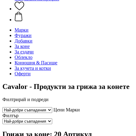
Марки
Фуражи
Добавки
За коне
За ездачи
Облекло
Конюшня & Пасище
За кучета и котки
Оферти
Cavalor - Продукти за грижа за конете
Филтрирай и подреди
Цени
Марки
Филтър
Грижи за коне: 20 Артикул