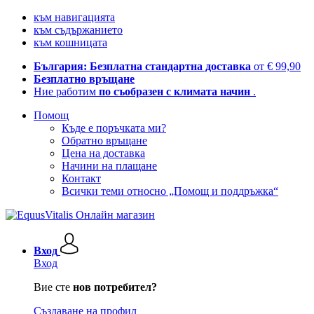
към навигацията
към съдържанието
към кошницата
България: Безплатна стандартна доставка
от € 99,90
Безплатно връщане
Ние работим
по съобразен с климата начин
.
Помощ
Къде е поръчката ми?
Обратно връщане
Цена на доставка
Начини на плащане
Контакт
Всички теми относно „Помощ и поддръжка“
Вход
Вход
Вие сте
нов потребител?
Създаване на профил