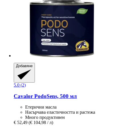
Добавяне
5.0 (2)
Cavalor
PodoSens, 500 мл
Етерични масла
Насърчава еластичността и растежа
Много продуктивен
€ 52,49
(€ 104,98 / л)