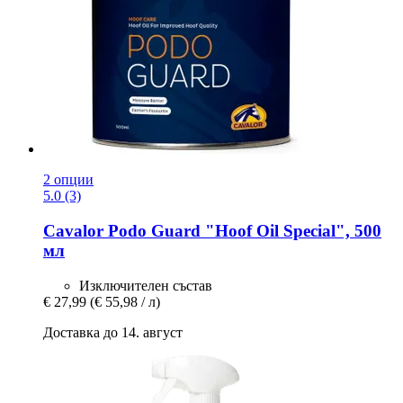
2 опции
5.0 (3)
Cavalor
Podo Guard "Hoof Oil Special", 500
мл
Изключителен състав
€ 27,99
(€ 55,98 / л)
Доставка до 14. август