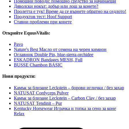
Помощни поводи: помощно средство за начинаещи
Дяволски нокът: добър или лош за конете?
Пролетта е тук! Време да се върнете обратно на седлото!
Продуктов тест: Hoof Support
Ставни проблеми при конете
Открийте EquusVitalis:
Pavo
Nature's Best Масло от семена на черен кимион
Оглавник Double Pin, blue-sierra-orchidee
ESKADRON Bandages MESH, Full
BUSSE Chambon BASIC
Нови продукти:
Камък за близане Leckstein – борови иглички / без захар
NATUSAT Cordyceps Pulver
Камък за близане Leckstein – Carbon Clay / без захар
NATUSAT Tendinit – Pur
Kentucky Horsewear Играчка и топка за сено за коне
Relax