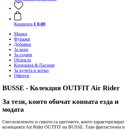
Кошница
€ 0,00
Марки
Фуражи
Добавки
За коне
За ездачи
Облекло
Конюшня & Пасище
За кучета и котки
Оферти
BUSSE - Колекция OUTFIT Air Rider
За тези, които обичат конната езда и
модата
Светлозеленото и сивото са цветовете, които характеризират
колекцията Air Rider OUTFIT на BUSSE. Тази фантастична и