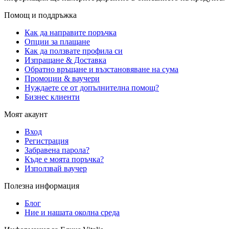
Помощ и поддръжка
Как да направите поръчка
Опции за плащане
Как да ползвате профила си
Изпращане & Доставка
Обратно връщане и възстановяване на сума
Промоции & ваучери
Нуждаете се от допълнителна помощ?
Бизнес клиенти
Моят акаунт
Вход
Регистрация
Забравена парола?
Къде е моята поръчка?
Използвай ваучер
Полезна информация
Блог
Ние и нашата околна среда