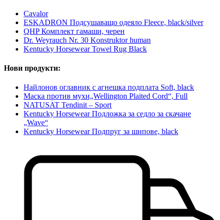
Cavalor
ESKADRON Подсушаващо одеяло Fleece, black/silver
QHP Комплект гамаши, черен
Dr. Weyrauch Nr. 30 Konstruktor human
Kentucky Horsewear Towel Rug Black
Нови продукти:
Найлонов оглавник с агнешка подплата Soft, black
Маска против мухи„Wellington Plaited Cord“, Full
NATUSAT Tendinit – Sport
Kentucky Horsewear Подложка за седло за скачане
„Wave“
Kentucky Horsewear Подпруг за шипове, black