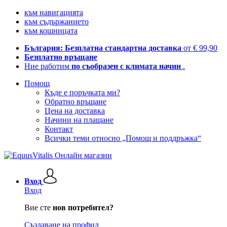
към навигацията
към съдържанието
към кошницата
България: Безплатна стандартна доставка
от € 99,90
Безплатно връщане
Ние работим
по съобразен с климата начин
.
Помощ
Къде е поръчката ми?
Обратно връщане
Цена на доставка
Начини на плащане
Контакт
Всички теми относно „Помощ и поддръжка“
Вход
Вход
Вие сте
нов потребител?
Създаване на профил