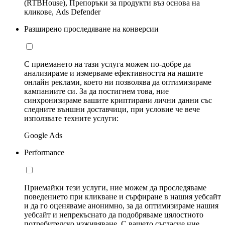
(RTBHouse), Препоръки за продукти въз основа на
кликове, Ads Defender
Разширено проследяване на конверсии
С приемането на тази услуга можем по-добре да
анализираме и измерваме ефективността на нашите
онлайн реклами, което ни позволява да оптимизираме
кампаниите си. За да постигнем това, ние
синхронизираме вашите криптирани лични данни със
следните външни доставчици, при условие че вече
използвате техните услуги:
Google Ads
Performance
Приемайки тези услуги, ние можем да проследяваме
поведението при кликване и сърфиране в нашия уебсайт
и да го оценяваме анонимно, за да оптимизираме нашия
уебсайт и непрекъснато да подобряваме цялостното
потребителско изживяване. С вашето съгласие ние