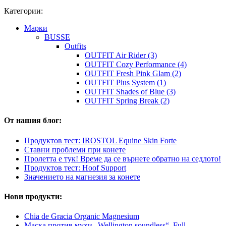
Категории:
Марки
BUSSE
Outfits
OUTFIT Air Rider (3)
OUTFIT Cozy Performance (4)
OUTFIT Fresh Pink Glam (2)
OUTFIT Plus System (1)
OUTFIT Shades of Blue (3)
OUTFIT Spring Break (2)
От нашия блог:
Продуктов тест: IROSTOL Equine Skin Forte
Ставни проблеми при конете
Пролетта е тук! Време да се върнете обратно на седлото!
Продуктов тест: Hoof Support
Значението на магнезия за конете
Нови продукти:
Chia de Gracia Organic Magnesium
Маска против мухи „Wellington soundless“, Full