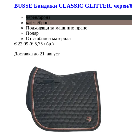
BUSSE
Бандажи CLASSIC GLITTER, черен/бр
черен/бронз
кафяв/бронз
Подходящи за машинно пране
Полар
От стабилен материал
€ 22,99
(€ 5,75 / бр.)
Доставка до 21. август