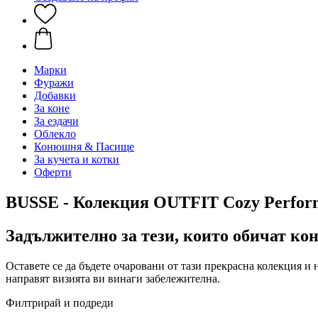
Марки
Фуражи
Добавки
За коне
За ездачи
Облекло
Конюшня & Пасище
За кучета и котки
Оферти
BUSSE - Колекция OUTFIT Cozy Perfor
Задължително за тези, които обичат ко
Оставете се да бъдете очаровани от тази прекрасна колекция и
направят визията ви винаги забележителна.
Филтрирай и подреди