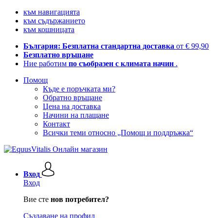
към навигацията
към съдържанието
към кошницата
България: Безплатна стандартна доставка
от € 99,90
Безплатно връщане
Ние работим
по съобразен с климата начин
.
Помощ
Къде е поръчката ми?
Обратно връщане
Цена на доставка
Начини на плащане
Контакт
Всички теми относно „Помощ и поддръжка“
Вход
Вход
Вие сте
нов потребител?
Създаване на профил