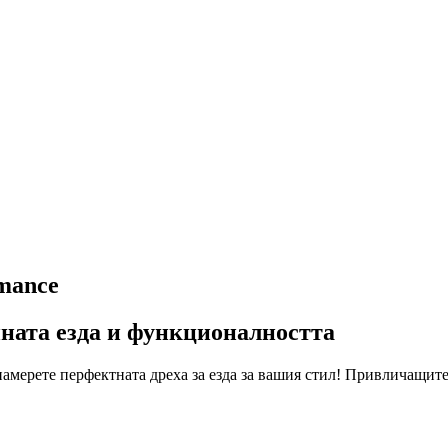
mance
нната езда и функционалността
 намерете перфектната дреха за езда за вашия стил! Привличащит