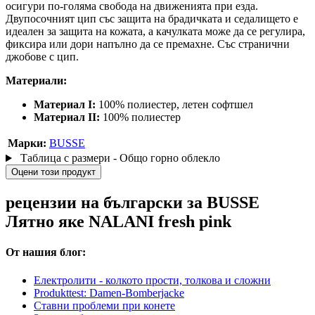
осигури по-голяма свобода на движенията при езда.
Двупосочният цип със защита на брадичката и седалището е
идеален за защита на кожата, а качулката може да се регулира,
фиксира или дори напълно да се премахне. Със странични
джобове с цип.
Материали:
Материал I:
100% полиестер, летен софтшел
Материал II:
100% полиестер
Марки:
BUSSE
Таблица с размери - Общо горно облекло
Оцени този продукт
рецензии на български за BUSSE
Лятно яке NALANI fresh pink
От нашия блог:
Електролити - колкото прости, толкова и сложни
Produkttest: Damen-Bomberjacke
Ставни проблеми при конете