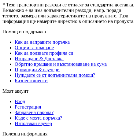
* Тези транспортни разходи се отнасят за стандартна доставка.
Възможно е да има допълнителни разходи, напр. поради
теглото, размера или характеристиките на продуктите. Тази
информация ще намерите директно в описанието на продукта.
Помощ и поддръжка
Как да направите поръчка
Опции за плащане
Как да ползвате профила си
Изпращане & Доставка
Обратно връщане и възстановяване на сума
Промоции & ваучери
Нуждаете се от допълнителна помощ?
Бизнес клиенти
Моят акаунт
Вход
Регистрация
Забравена парола?
Къде е моята поръчка?
Използвай ваучер
Полезна информация