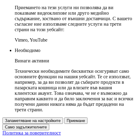
Приемането на тези услуги ни позволява да ви
показваме видеоклипове или друго медийно
съдържание, хоствано от външни доставчици. С вашето
съгласие ние използваме следните услуги на трети
страни на този уебсайт:
Vimeo, YouTube
Необходимо
Винаги активни
Технически необходимите бисквитки осигуряват само
основните функции на нашия уебсайт. Те се използват,
например, за да ви позволят да събирате продукти в
пазарската кошница или да влизате във вашия
клиентски акаунт. Това означава, че не е възможно да
направим каквито и да било заключения за вас и всички
получени данни никога няма да бъдат предадени на
трети страни.
Запаметяване на настройките
Приемане
Само задължителните
Политика за поверителност