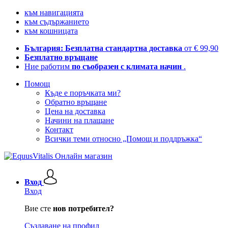
към навигацията
към съдържанието
към кошницата
България: Безплатна стандартна доставка
от € 99,90
Безплатно връщане
Ние работим
по съобразен с климата начин
.
Помощ
Къде е поръчката ми?
Обратно връщане
Цена на доставка
Начини на плащане
Контакт
Всички теми относно „Помощ и поддръжка“
Вход
Вход
Вие сте
нов потребител?
Създаване на профил