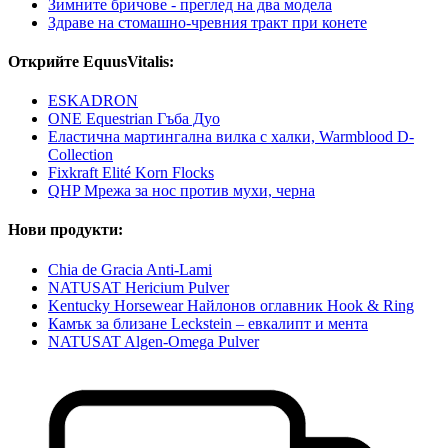
Зимните бричове - преглед на два модела
Здраве на стомашно-чревния тракт при конете
Открийте EquusVitalis:
ESKADRON
ONE Equestrian Гъба Дуо
Еластична мартингална вилка с халки, Warmblood D-
Collection
Fixkraft Elité Korn Flocks
QHP Мрежа за нос против мухи, черна
Нови продукти:
Chia de Gracia Anti-Lami
NATUSAT Hericium Pulver
Kentucky Horsewear Найлонов оглавник Hook & Ring
Камък за близане Leckstein – евкалипт и мента
NATUSAT Algen-Omega Pulver