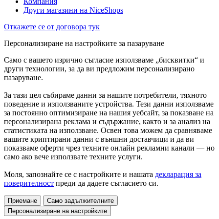
Компания
Други магазини на NiceShops
Откажете се от договора тук
Персонализиране на настройките за пазаруване
Само с вашето изрично съгласие използваме „бисквитки“ и
други технологии, за да ви предложим персонализирано
пазаруване.
За тази цел събираме данни за нашите потребители, тяхното
поведение и използваните устройства. Тези данни използваме
за постоянно оптимизиране на нашия уебсайт, за показване на
персонализирана реклама и съдържание, както и за анализ на
статистиката на използване. Освен това можем да сравняваме
вашите криптирани данни с външни доставчици и да ви
показваме оферти чрез техните онлайн рекламни канали — но
само ако вече използвате техните услуги.
Моля, запознайте се с настройките и нашата
декларация за
поверителност
преди да дадете съгласието си.
Приемане
Само задължителните
Персонализиране на настройките