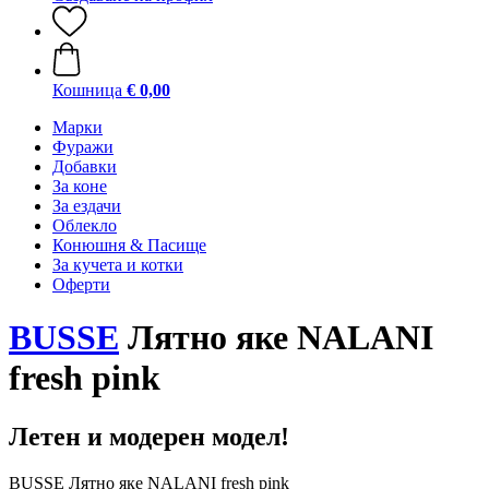
Кошница
€ 0,00
Марки
Фуражи
Добавки
За коне
За ездачи
Облекло
Конюшня & Пасище
За кучета и котки
Оферти
BUSSE
Лятно яке NALANI
fresh pink
Летен и модерен модел!
BUSSE Лятно яке NALANI fresh pink