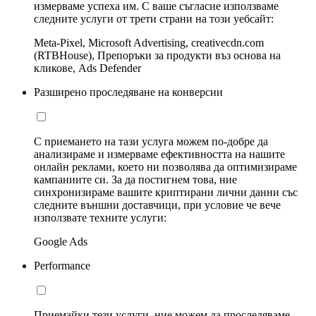
измерваме успеха им. С ваше съгласие използваме
следните услуги от трети страни на този уебсайт:
Meta-Pixel, Microsoft Advertising, creativecdn.com
(RTBHouse), Препоръки за продукти въз основа на
кликове, Ads Defender
Разширено проследяване на конверсии
С приемането на тази услуга можем по-добре да
анализираме и измерваме ефективността на нашите
онлайн реклами, което ни позволява да оптимизираме
кампаниите си. За да постигнем това, ние
синхронизираме вашите криптирани лични данни със
следните външни доставчици, при условие че вече
използвате техните услуги:
Google Ads
Performance
Приемайки тези услуги, ние можем да проследяваме