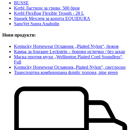
BUSSE
Kerbl Ластици за грива, 500 броя
Kerbl FlexBag Flexible Trough - 28 L
Stassek Мехлем за копита EQUIDURA
SanoVet Supra Anabolin
Нови продукти:
Kentucky Horsewear Оглавник „Plaited Nylon“, бежов
Камък за близане Leckstein – борови иглички / без захар
Маска против мухи „Wellington Plaited Cord Soundless“,
Full
Kentucky Horsewear Оглавник„Plaited Nylon“, светлосин
Транспортна комбинирана флийс попона, pine green