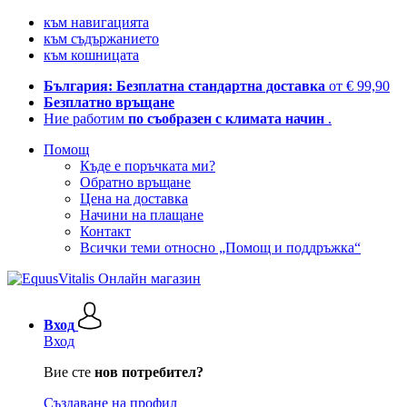
към навигацията
към съдържанието
към кошницата
България: Безплатна стандартна доставка
от € 99,90
Безплатно връщане
Ние работим
по съобразен с климата начин
.
Помощ
Къде е поръчката ми?
Обратно връщане
Цена на доставка
Начини на плащане
Контакт
Всички теми относно „Помощ и поддръжка“
Вход
Вход
Вие сте
нов потребител?
Създаване на профил