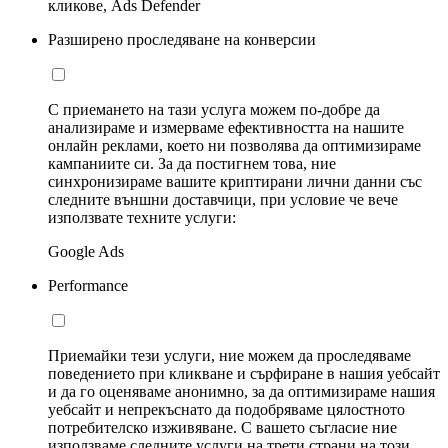
кликове, Ads Defender
Разширено проследяване на конверсии
С приемането на тази услуга можем по-добре да
анализираме и измерваме ефективността на нашите
онлайн реклами, което ни позволява да оптимизираме
кампаниите си. За да постигнем това, ние
синхронизираме вашите криптирани лични данни със
следните външни доставчици, при условие че вече
използвате техните услуги:
Google Ads
Performance
Приемайки тези услуги, ние можем да проследяваме
поведението при кликване и сърфиране в нашия уебсайт
и да го оценяваме анонимно, за да оптимизираме нашия
уебсайт и непрекъснато да подобряваме цялостното
потребителско изживяване. С вашето съгласие ние
използваме следните услуги на трети страни на този