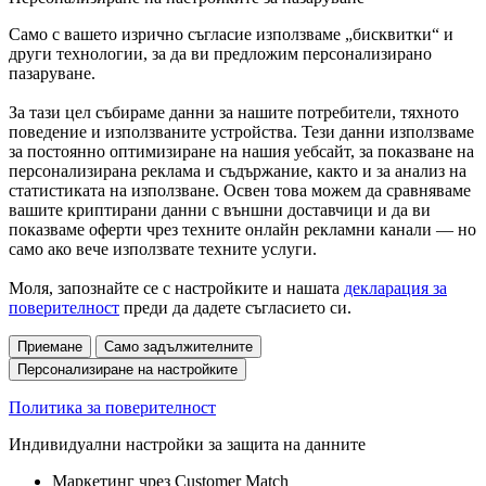
Само с вашето изрично съгласие използваме „бисквитки“ и
други технологии, за да ви предложим персонализирано
пазаруване.
За тази цел събираме данни за нашите потребители, тяхното
поведение и използваните устройства. Тези данни използваме
за постоянно оптимизиране на нашия уебсайт, за показване на
персонализирана реклама и съдържание, както и за анализ на
статистиката на използване. Освен това можем да сравняваме
вашите криптирани данни с външни доставчици и да ви
показваме оферти чрез техните онлайн рекламни канали — но
само ако вече използвате техните услуги.
Моля, запознайте се с настройките и нашата
декларация за
поверителност
преди да дадете съгласието си.
Приемане
Само задължителните
Персонализиране на настройките
Политика за поверителност
Индивидуални настройки за защита на данните
Маркетинг чрез Customer Match