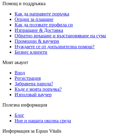
Помощ и поддръжка
Как да направите поръчка
Опции за плащане
Как да ползвате профила си
Изпращане & Доставка
Обратно връщане и възстановяване на сума
Промоции & ваучери
Нуждаете се от допълнителна помощ?
Бизнес клиенти
Моят акаунт
Вход
Регистрация
Забравена парола?
Къде е моята поръчка?
Използвай ваучер
Полезна информация
Блог
Ние и нашата околна среда
Информация за Equus Vitalis