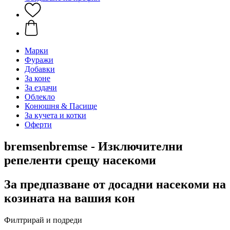
Марки
Фуражи
Добавки
За коне
За ездачи
Облекло
Конюшня & Пасище
За кучета и котки
Оферти
bremsenbremse - Изключителни
репеленти срещу насекоми
За предпазване от досадни насекоми на
козината на вашия кон
Филтрирай и подреди