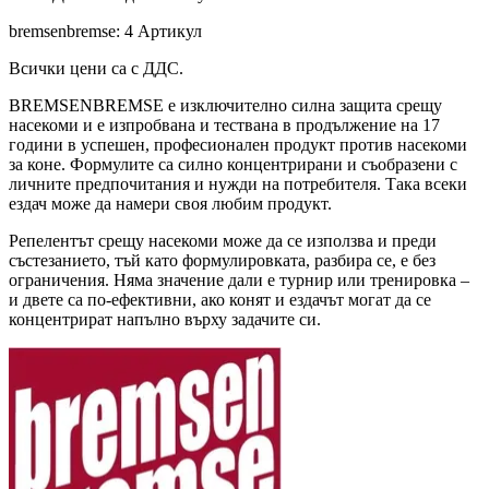
bremsenbremse: 4 Артикул
Всички цени са с ДДС.
BREMSENBREMSE е изключително силна защита срещу
насекоми и е изпробвана и тествана в продължение на 17
години в успешен, професионален продукт против насекоми
за коне. Формулите са силно концентрирани и съобразени с
личните предпочитания и нужди на потребителя. Така всеки
ездач може да намери своя любим продукт.
Репелентът срещу насекоми може да се използва и преди
състезанието, тъй като формулировката, разбира се, е без
ограничения. Няма значение дали е турнир или тренировка –
и двете са по-ефективни, ако конят и ездачът могат да се
концентрират напълно върху задачите си.