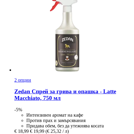
2 опции
Zedan
Спрей за грива и опашка -​ Latte
Macchiato, 750 мл
-5%
Интензивен аромат на кафе
Против прах и замърсявания
Придава обем, без да утежнява косата
€ 18,99
€ 19,99
(€ 25,32 / л)