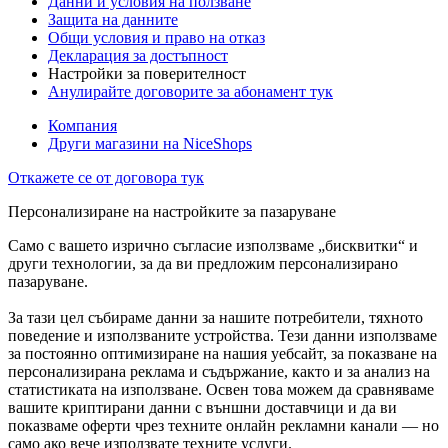
Данни и условия на ползване
Защита на данните
Общи условия и право на отказ
Декларация за достъпност
Настройки за поверителност
Анулирайте договорите за абонамент тук
Компания
Други магазини на NiceShops
Откажете се от договора тук
Персонализиране на настройките за пазаруване
Само с вашето изрично съгласие използваме „бисквитки“ и
други технологии, за да ви предложим персонализирано
пазаруване.
За тази цел събираме данни за нашите потребители, тяхното
поведение и използваните устройства. Тези данни използваме
за постоянно оптимизиране на нашия уебсайт, за показване на
персонализирана реклама и съдържание, както и за анализ на
статистиката на използване. Освен това можем да сравняваме
вашите криптирани данни с външни доставчици и да ви
показваме оферти чрез техните онлайн рекламни канали — но
само ако вече използвате техните услуги.