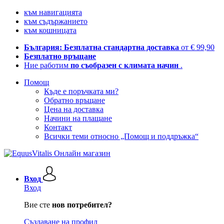
към навигацията
към съдържанието
към кошницата
България: Безплатна стандартна доставка
от € 99,90
Безплатно връщане
Ние работим
по съобразен с климата начин
.
Помощ
Къде е поръчката ми?
Обратно връщане
Цена на доставка
Начини на плащане
Контакт
Всички теми относно „Помощ и поддръжка“
Вход
Вход
Вие сте
нов потребител?
Създаване на профил