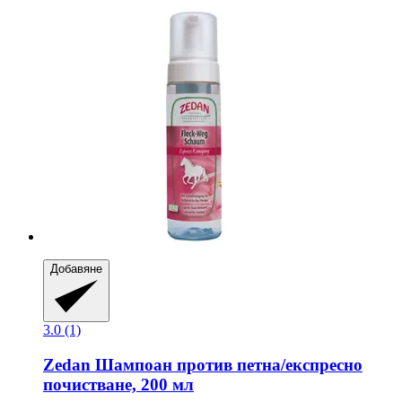
Добавяне
3.0 (1)
Zedan
Шампоан против петна/експресно
почистване, 200 мл