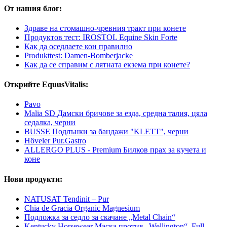
От нашия блог:
Здраве на стомашно-чревния тракт при конете
Продуктов тест: IROSTOL Equine Skin Forte
Как да оседлаете кон правилно
Produkttest: Damen-Bomberjacke
Как да се справим с лятната екзема при конете?
Открийте EquusVitalis:
Pavo
Malia SD Дамски бричове за езда, средна талия, цяла
седалка, черни
BUSSE Подлънки за бандажи "KLETT", черни
Höveler Pur.Gastro
ALLERGO PLUS - Premium Билков прах за кучета и
коне
Нови продукти:
NATUSAT Tendinit – Pur
Chia de Gracia Organic Magnesium
Подложка за седло за скачане „Metal Chain“
Kentucky Horsewear Маска против „Wellington“, Full