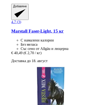
Добавяне
4.7 (3)
Marstall
Faser-​Light, 15 кг
С намалени калории
Без меласа
Със сено от Allgäu и люцерна
€ 40,49
(€ 2,70 / кг)
Доставка до 18. август