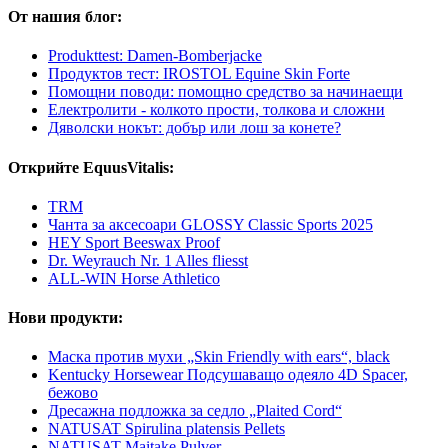
От нашия блог:
Produkttest: Damen-Bomberjacke
Продуктов тест: IROSTOL Equine Skin Forte
Помощни поводи: помощно средство за начинаещи
Електролити - колкото прости, толкова и сложни
Дяволски нокът: добър или лош за конете?
Открийте EquusVitalis:
TRM
Чанта за аксесоари GLOSSY Classic Sports 2025
HEY Sport Beeswax Proof
Dr. Weyrauch Nr. 1 Alles fliesst
ALL-WIN Horse Athletico
Нови продукти:
Маска против мухи „Skin Friendly with ears“, black
Kentucky Horsewear Подсушаващо одеяло 4D Spacer,
бежово
Дресажна подложка за седло „Plaited Cord“
NATUSAT Spirulina platensis Pellets
NATUSAT Maitake Pulver