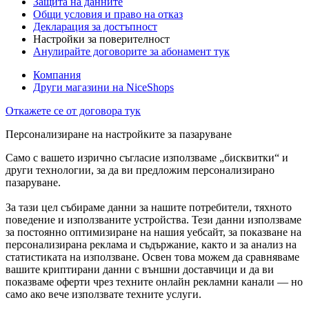
Защита на данните
Общи условия и право на отказ
Декларация за достъпност
Настройки за поверителност
Анулирайте договорите за абонамент тук
Компания
Други магазини на NiceShops
Откажете се от договора тук
Персонализиране на настройките за пазаруване
Само с вашето изрично съгласие използваме „бисквитки“ и
други технологии, за да ви предложим персонализирано
пазаруване.
За тази цел събираме данни за нашите потребители, тяхното
поведение и използваните устройства. Тези данни използваме
за постоянно оптимизиране на нашия уебсайт, за показване на
персонализирана реклама и съдържание, както и за анализ на
статистиката на използване. Освен това можем да сравняваме
вашите криптирани данни с външни доставчици и да ви
показваме оферти чрез техните онлайн рекламни канали — но
само ако вече използвате техните услуги.