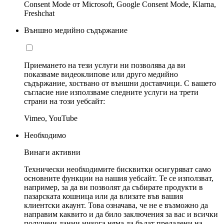
Consent Mode от Microsoft, Google Consent Mode, Klarna,
Freshchat
Външно медийно съдържание
Приемането на тези услуги ни позволява да ви
показваме видеоклипове или друго медийно
съдържание, хоствано от външни доставчици. С вашето
съгласие ние използваме следните услуги на трети
страни на този уебсайт:
Vimeo, YouTube
Необходимо
Винаги активни
Технически необходимите бисквитки осигуряват само
основните функции на нашия уебсайт. Те се използват,
например, за да ви позволят да събирате продукти в
пазарската кошница или да влизате във вашия
клиентски акаунт. Това означава, че не е възможно да
направим каквито и да било заключения за вас и всички
получени данни никога няма да бъдат предадени на