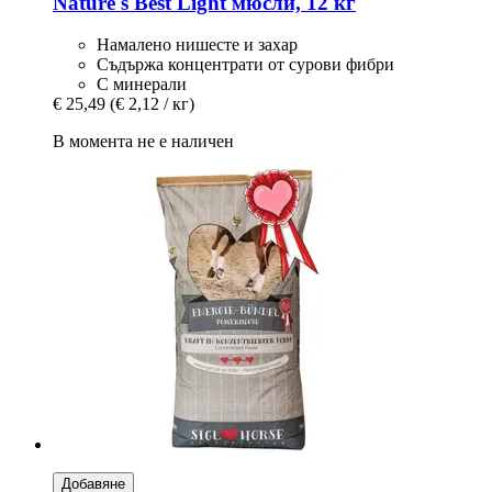
Nature's Best
Light мюсли, 12 кг
Намалено нишесте и захар
Съдържа концентрати от сурови фибри
С минерали
€ 25,49
(€ 2,12 / кг)
В момента не е наличен
Добавяне