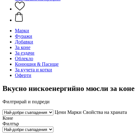
Марки
Фуражи
Добавки
За коне
За ездачи
Облекло
Конюшня & Пасище
За кучета и котки
Оферти
Вкусно нискоенергийно мюсли за коне
Филтрирай и подреди
Цени
Марки
Свойства на храната
Коне
Филтър