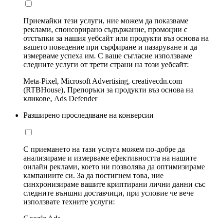
Приемайки тези услуги, ние можем да показваме
реклами, спонсорирано съдържание, промоции с
отстъпки за нашия уебсайт или продукти въз основа на
вашето поведение при сърфиране и пазаруване и да
измерваме успеха им. С ваше съгласие използваме
следните услуги от трети страни на този уебсайт:
Meta-Pixel, Microsoft Advertising, creativecdn.com
(RTBHouse), Препоръки за продукти въз основа на
кликове, Ads Defender
Разширено проследяване на конверсии
С приемането на тази услуга можем по-добре да
анализираме и измерваме ефективността на нашите
онлайн реклами, което ни позволява да оптимизираме
кампаниите си. За да постигнем това, ние
синхронизираме вашите криптирани лични данни със
следните външни доставчици, при условие че вече
използвате техните услуги: