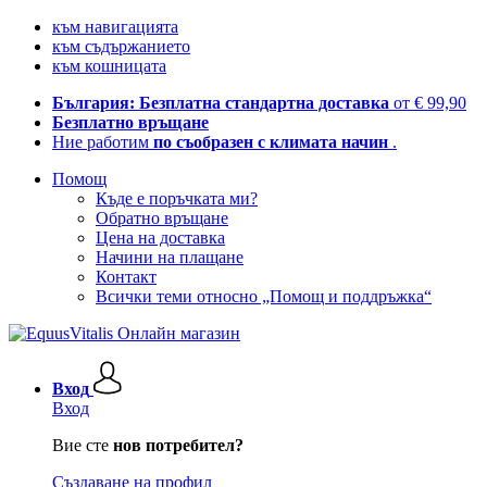
към навигацията
към съдържанието
към кошницата
България: Безплатна стандартна доставка
от € 99,90
Безплатно връщане
Ние работим
по съобразен с климата начин
.
Помощ
Къде е поръчката ми?
Обратно връщане
Цена на доставка
Начини на плащане
Контакт
Всички теми относно „Помощ и поддръжка“
Вход
Вход
Вие сте
нов потребител?
Създаване на профил