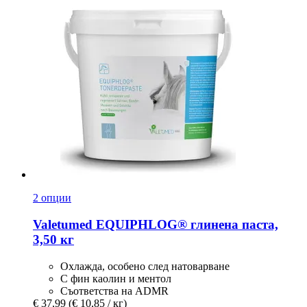
2 опции
Valetumed
EQUIPHLOG® глинена паста,
3,50 кг
Охлажда, особено след натоварване
С фин каолин и ментол
Съответства на ADMR
€ 37,99
(€ 10,85 / кг)