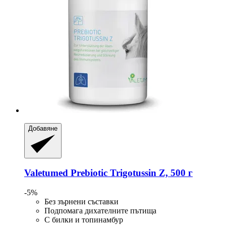
Добавяне
Valetumed
Prebiotic Trigotussin Z, 500 г
-5%
Без зърнени съставки
Подпомага дихателните пътища
С билки и топинамбур