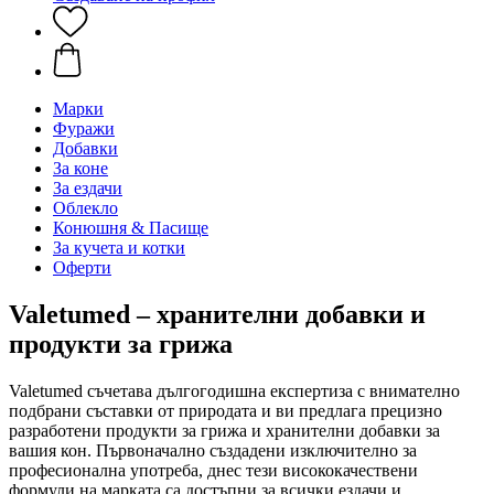
Марки
Фуражи
Добавки
За коне
За ездачи
Облекло
Конюшня & Пасище
За кучета и котки
Оферти
Valetumed – хранителни добавки и
продукти за грижа
Valetumed съчетава дългогодишна експертиза с внимателно
подбрани съставки от природата и ви предлага прецизно
разработени продукти за грижа и хранителни добавки за
вашия кон. Първоначално създадени изключително за
професионална употреба, днес тези висококачествени
формули на марката са достъпни за всички ездачи и