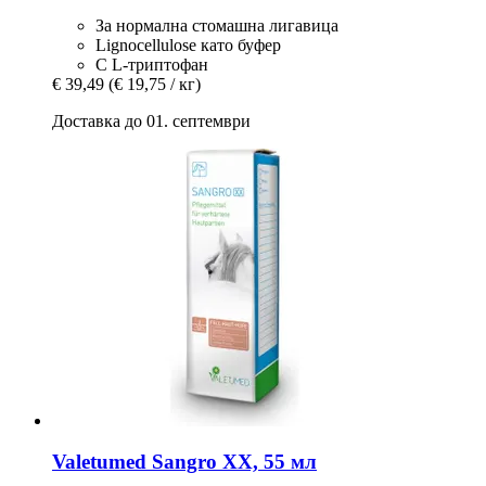
За нормална стомашна лигавица
Lignocellulose като буфер
С L-триптофан
€ 39,49
(€ 19,75 / кг)
Доставка до 01. септември
Valetumed
Sangro XX, 55 мл