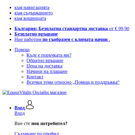
към навигацията
към съдържанието
към кошницата
България: Безплатна стандартна доставка
от € 99,90
Безплатно връщане
Ние работим
по съобразен с климата начин
.
Помощ
Къде е поръчката ми?
Обратно връщане
Цена на доставка
Начини на плащане
Контакт
Всички теми относно „Помощ и поддръжка“
Вход
Вход
Вие сте
нов потребител?
Създаване на профил