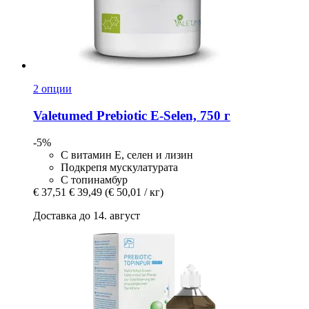
2 опции
Valetumed
Prebiotic E-​Selen, 750 г
-5%
С витамин E, селен и лизин
Подкрепя мускулатурата
С топинамбур
€ 37,51
€ 39,49
(€ 50,01 / кг)
Доставка до 14. август