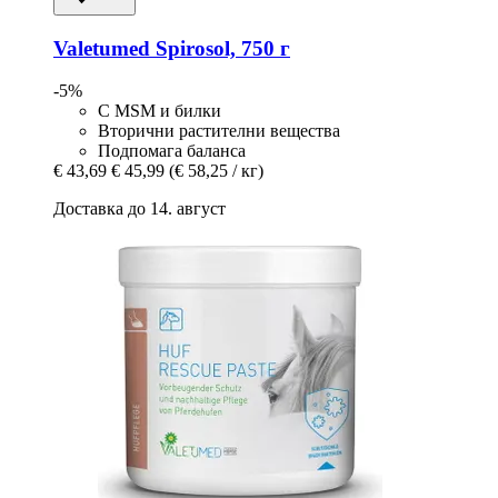
Valetumed
Spirosol, 750 г
-5%
С MSM и билки
Вторични растителни вещества
Подпомага баланса
€ 43,69
€ 45,99
(€ 58,25 / кг)
Доставка до 14. август