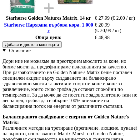
Starhorse Golden Natures Matrix, 14 кг
€ 27,99
(€ 2,00 / кг)
Starhorse Нарязана върбова кора, 1.000
€ 20,99
г
(€ 20,99 / кг)
Обща цена:
€ 48,98
Добави и двете в кошницата
Описание
Дори ние не можахме да преоткрием мюслито за коне, но
бихме могли да предефинираме изискванията за качество.
При разработването на Golden Nature's Matrix беше поставен
специален акцент върху създаването на балансирано
здравословно мюсли за активни спортни коне и коне за
развлечение, които също трябва да останат спокойни по
темперамент. За да може да се постигне задоволително тази не
лесна цел, трябва да се обърне 100% внимание на
балансирания поток на енергия от различните съставки.
Балансираното снабдяване с енергия от Golden Nature's
Matrix:
Различните методи на третиране (препичане, лющене, пукане)
на зърното, използвани в Matrix Muesli на Golden Nature,
подобряват смилаемостта на нишестето в тънките черва.