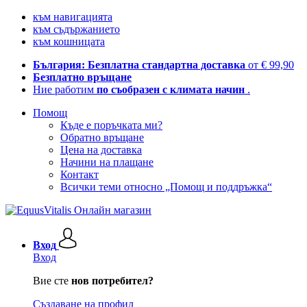
към навигацията
към съдържанието
към кошницата
България: Безплатна стандартна доставка
от € 99,90
Безплатно връщане
Ние работим
по съобразен с климата начин
.
Помощ
Къде е поръчката ми?
Обратно връщане
Цена на доставка
Начини на плащане
Контакт
Всички теми относно „Помощ и поддръжка“
Вход
Вход
Вие сте
нов потребител?
Създаване на профил