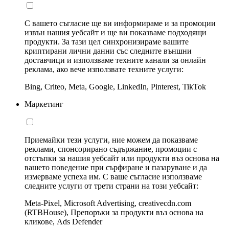
С вашето съгласие ще ви информираме и за промоции
извън нашия уебсайт и ще ви показваме подходящи
продукти. За тази цел синхронизираме вашите
криптирани лични данни със следните външни
доставчици и използваме техните канали за онлайн
реклама, ако вече използвате техните услуги:
Bing, Criteo, Meta, Google, LinkedIn, Pinterest, TikTok
Маркетинг
Приемайки тези услуги, ние можем да показваме
реклами, спонсорирано съдържание, промоции с
отстъпки за нашия уебсайт или продукти въз основа на
вашето поведение при сърфиране и пазаруване и да
измерваме успеха им. С ваше съгласие използваме
следните услуги от трети страни на този уебсайт:
Meta-Pixel, Microsoft Advertising, creativecdn.com
(RTBHouse), Препоръки за продукти въз основа на
кликове, Ads Defender