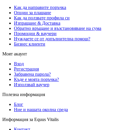
Как да направите поръчка
Опции за плащане
Как да ползвате профила си
Изпращане & Доставка
Обратно връщане и възстановяване на сума
Промоции & ваучери
Нуждаете се от допълнителна помощ?
Бизнес клиенти
Моят акаунт
Вход
Регистрация
Забравена парола?
Къде е моята поръчка?
Използвай ваучер
Полезна информация
Блог
Ние и нашата околна среда
Информация за Equus Vitalis
Контакт