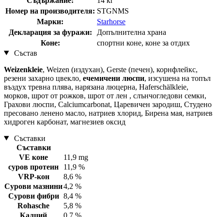
Съдържание:
14 кг
Номер на производителя:
STGNMS
Марки:
Starhorse
Декларация за фуражи:
Допълнителна храна
Коне:
спортни коне, коне за отдих
Състав
Weizenkleie
, Weizen (издухан), Gerste (печен), корнфлейкс,
резени захарно цвекло,
ечемичени люспи
, изсушена на топъл
въздух тревна плява, нарязана люцерна, Haferschälkleie,
морков, шрот от рожков, шрот от лен , слънчогледови семки,
Грахови люспи, Calciumcarbonat, Царевичен зародиш, Студено
пресовано ленено масло, натриев хлорид, Бирена мая, натриев
хидроген карбонат, магнезиев оксид
Съставки
Съставки
VE коне
11,9 mg
суров протеин
11,9 %
VRP-кон
8,6 %
Сурови мазнини
4,2 %
Сурови фибри
8,4 %
Rohasche
5,8 %
Калций
0,7 %