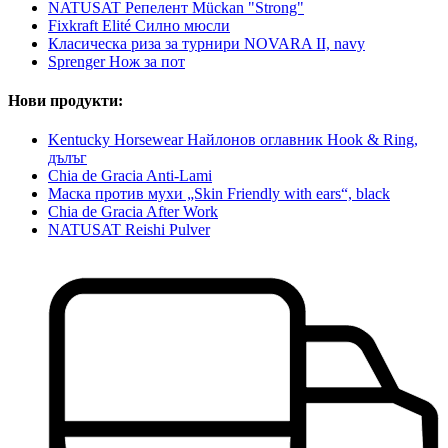
NATUSAT Репелент Mückan "Strong"
Fixkraft Elité Силно мюсли
Класическа риза за турнири NOVARA II, navy
Sprenger Нож за пот
Нови продукти:
Kentucky Horsewear Найлонов оглавник Hook & Ring,
дълъг
Chia de Gracia Anti-Lami
Маска против мухи „Skin Friendly with ears“, black
Chia de Gracia After Work
NATUSAT Reishi Pulver