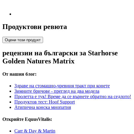
Продуктови ревюта
Оцени този продукт
рецензии на български за Starhorse
Golden Natures Matrix
От нашия блог:
Здраве на стомашно-чревния тракт при конете
Зимните бричове - преглед на два модела
Пролетта е тук! Време да се върнете обратно на седлото!
Продуктов тест: Hoof Support
Атипична конска миопатия
Открийте EquusVitalis:
Carr & Day & Martin