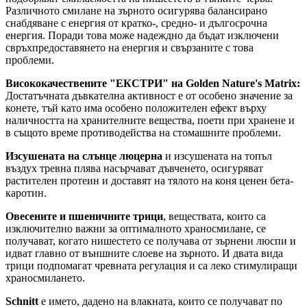
Различното смилане на зърното осигурява балансирано
снабдяване с енергия от кратко-, средно- и дългосрочна
енергия. Поради това може надеждно да бъдат изключени
свръхпредоставянето на енергия и свързаните с това
проблеми.
Висококачествените "ЕКСТРИ" на Golden Nature's Matrix:
Достатъчната дъвкателна активност е от особено значение за
конете, тъй като има особено положителен ефект върху
наличността на хранителните вещества, поети при хранене и
в същото време противодейства на стомашните проблеми.
Изсушената на слънце люцерна
и изсушената на топъл
въздух тревна плява насърчават дъвченето, осигуряват
растителен протеин и доставят на тялото на коня ценен бета-
каротин.
Овесените и пшеничните трици
, веществата, които са
изключително важни за оптималното храносмилане, се
получават, когато нишестето се получава от зърнени люспи и
идват главно от външните слоеве на зърното. И двата вида
трици подпомагат чревната регулация и са леко стимулиращи
храносмилането.
Schnitt
е името, дадено на влакната, които се получават по