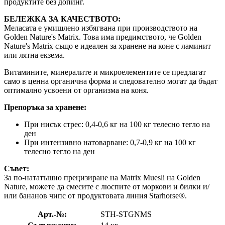
продуктите без допинг.
БЕЛЕЖКА ЗА КАЧЕСТВОТО:
Меласата е умишлено избягвана при производството на
Golden Nature's Matrix. Това има предимството, че Golden
Nature's Matrix също е идеален за хранене на коне с ламинит
или лятна екзема.
Витамините, минералите и микроелементите се предлагат
само в ценна органична форма и следователно могат да бъдат
оптимално усвоени от организма на коня.
Препоръка за хранене:
При нисък стрес: 0,4-0,6 кг на 100 кг телесно тегло на
ден
При интензивно натоварване: 0,7-0,9 кг на 100 кг
телесно тегло на ден
Съвет:
За по-нататъшно прецизиране на Matrix Muesli на Golden
Nature, можете да смесите с люспите от моркови и билки и/
или бананов чипс от продуктовата линия Starhorse®.
Арт.-№:
STH-STGNMS