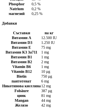
Phosphor
0,5 %
Natrium
0,2 %
магнезий
0,25 %
Добавки
Съставки
на кг
Витамин А
12.500 IU
Витамин D3
1.250 IU
Витамин Е
75 mg
Витамин К3 3а711
1 mg
Витамин В1
1 mg
Витамин В2
2 mg
Vitamin B6
1 mg
Vitamin B12
10 µg
Biotin
750 µg
пантотенат
6 mg
Никотинова киселина
12 mg
Folsäure
387 µg
цинк
81 mg
Mangan
44 mg
Желязо
42 mg