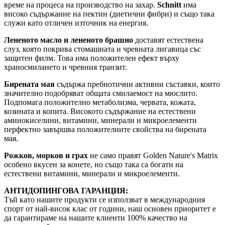
време на процеса на производство на захар.
Schnitt
има
високо съдържание на пектин (диетични фибри) и също така
служи като отличен източник на енергия.
Лененото масло и лененото брашно
доставят естествена
слуз, която покрива стомашната и чревната лигавица със
защитен филм. Това има положителен ефект върху
храносмилането и чревния транзит.
Бирената мая
съдържа пребиотични активни съставки, които
значително подобряват общата смилаемост на мюслито.
Подпомага положително метаболизма, червата, кожата,
козината и копита. Високото съдържание на естествени
аминокиселини, витамини, минерали и микроелементи
перфектно завършва положителните свойства на бирената
мая.
Рожков, морков и грах
не само правят Golden Nature's Matrix
особено вкусен за конете, но също така са богати на
естествени витамини, минерали и микроелементи.
АНТИДОПИНГОВА ГАРАНЦИЯ:
Тъй като нашите продукти се използват в международния
спорт от най-висок клас от години, наш основен приоритет е
да гарантираме на нашите клиенти 100% качество на